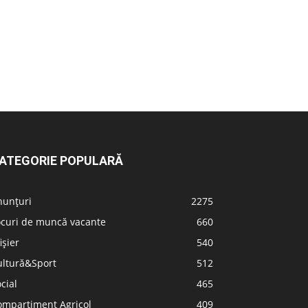
ATEGORIE POPULARĂ
nunțuri
2275
ocuri de muncă vacante
660
ișier
540
ultură&Sport
512
cial
465
ompartiment Agricol
409