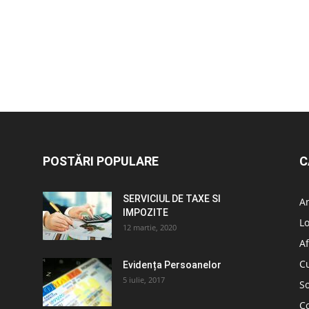
POSTĂRI POPULARE
C
SERVICIUL DE TAXE SI
A
IMPOZITE
L
12 martie, 2020
Af
C
Evidența Persoanelor
5 iulie, 2017
So
C