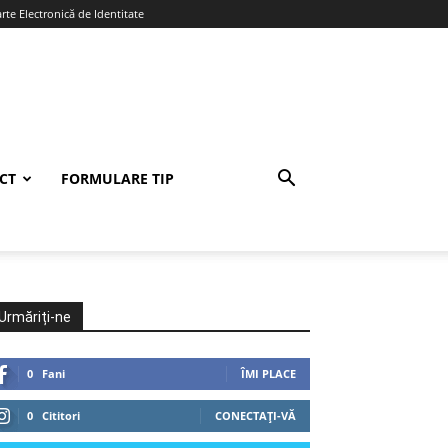
te Electronică de Identitate
CT
FORMULARE TIP
Urmăriți-ne
0
Fani
ÎMI PLACE
0
Cititori
CONECTAȚI-VĂ