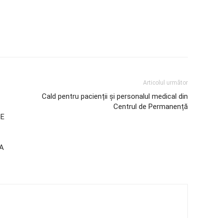
Articolul următor
Cald pentru pacienții și personalul medical din
Centrul de Permanență
DE
A