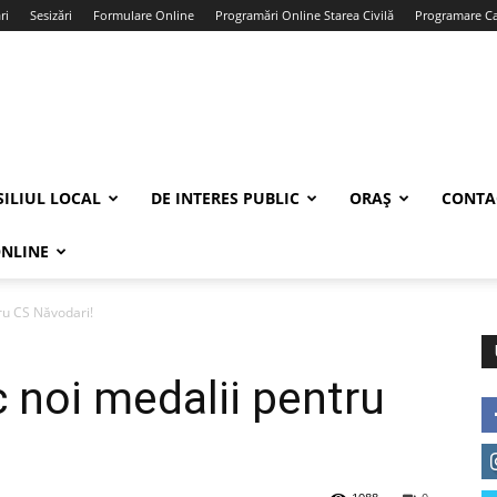
ri
Sesizări
Formulare Online
Programări Online Starea Civilă
Programare Car
ILIUL LOCAL
DE INTERES PUBLIC
ORAȘ
CONTA
ONLINE
tru CS Năvodari!
c noi medalii pentru