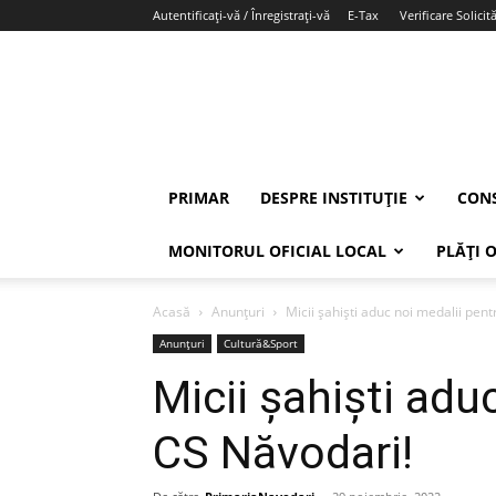
Autentificați-vă / Înregistrați-vă
E-Tax
Verificare Solicită
PRIMAR
DESPRE INSTITUȚIE
CONS
MONITORUL OFICIAL LOCAL
PLĂȚI 
Acasă
Anunțuri
Micii șahiști aduc noi medalii pen
Anunțuri
Cultură&Sport
Micii șahiști adu
CS Năvodari!