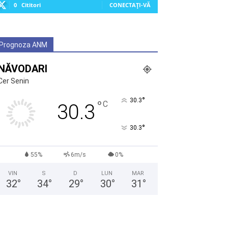
0
Cititori
CONECTAȚI-VĂ
Prognoza ANM
NĂVODARI
Cer Senin
°
30.3
°
C
30.3
°
30.3
55%
6m/s
0%
VIN
S
D
LUN
MAR
32
°
34
°
29
°
30
°
31
°