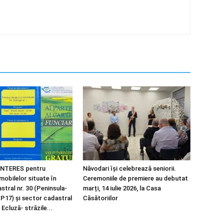
NTERES pentru
Năvodari își celebrează seniorii.
imobilelor situate în
Ceremoniile de premiere au debutat
tral nr. 30 (Peninsula-
marți, 14 iulie 2026, la Casa
 P17) și sector cadastral
Căsătoriilor
 Ecluză- străzile...