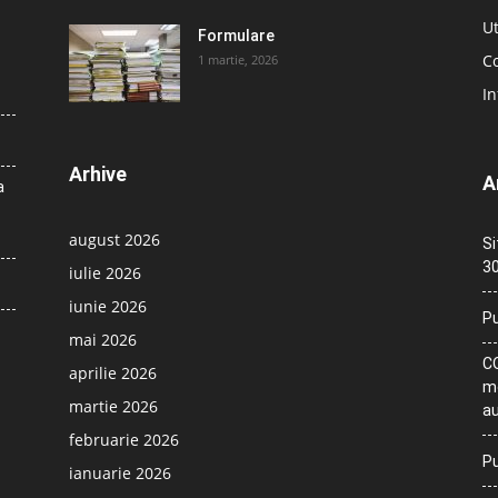
Ut
Formulare
Co
1 martie, 2026
In
Arhive
A
a
august 2026
Si
30
iulie 2026
iunie 2026
Pu
mai 2026
CO
aprilie 2026
me
martie 2026
au
februarie 2026
Pu
ianuarie 2026