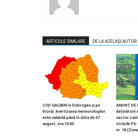
ARTICOLE SIMILARE
DE LA ACELAȘI AUTOR
COD GALBEN în Dobrogea și pe
ANUNȚ DE I
litoral. Avertizarea meteorologilor
deținătorii 
este valabilă până în data de 07
sector cadas
august, ora 10:00
străzile P6-
nr. 18 (Zona