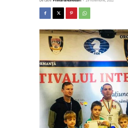
De către
PrimariaNavodari
-
29 noiembrie, 2022