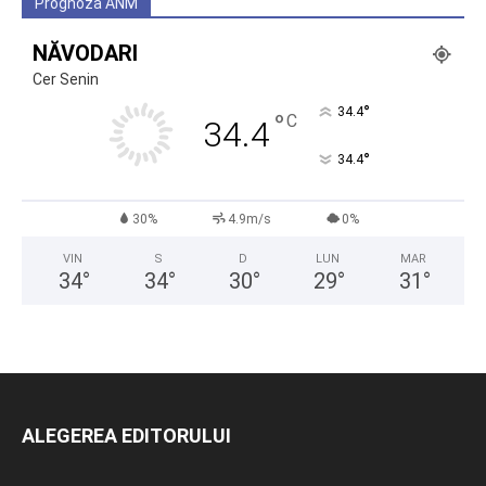
Prognoza ANM
NĂVODARI
Cer Senin
°
34.4
°
C
34.4
°
34.4
30%
4.9m/s
0%
VIN
S
D
LUN
MAR
34
°
34
°
30
°
29
°
31
°
ALEGEREA EDITORULUI