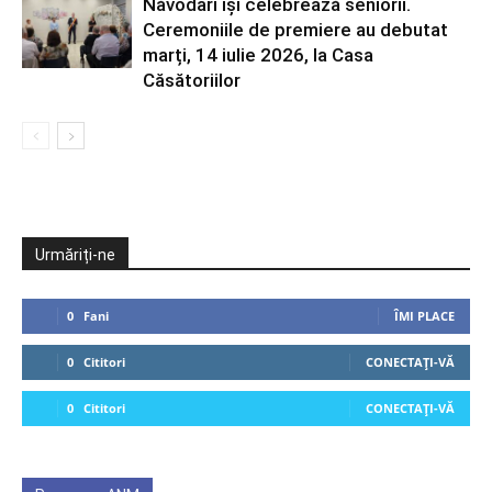
Năvodari își celebrează seniorii.
Ceremoniile de premiere au debutat
marți, 14 iulie 2026, la Casa
Căsătoriilor
Urmăriți-ne
0
Fani
ÎMI PLACE
0
Cititori
CONECTAȚI-VĂ
0
Cititori
CONECTAȚI-VĂ