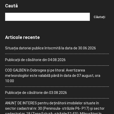
Caută
Articole recente
Situația datoriei publice întocmită la data de 30.06.2026
Publicații de căsătorie din 04.08.2026
COD GALBEN în Dobrogea și pe litoral. Avertizarea
meteorologilor este valabilă până în data de 07 august, ora
10:00
Publicație de căsătorie din 03.08.2026
ANUNȚ DE INTERES pentru deținătorii imobilelor situate în
sector cadastral nr. 30 (Peninsula- străzile P6- P17) și sector
cadastral nr. 18 (Zona Ecluză- străzile E1-E5). Măsurători în