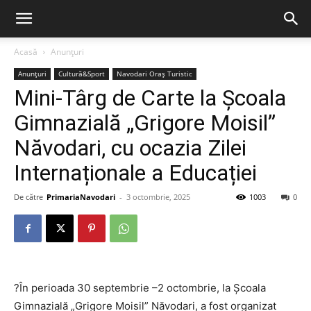
Acasă
Anunțuri
Anunțuri
Cultură&Sport
Navodari Oraș Turistic
Mini-Târg de Carte la Școala
Gimnazială „Grigore Moisil”
Năvodari, cu ocazia Zilei
Internaționale a Educației
De către
PrimariaNavodari
-
3 octombrie, 2025
1003
0
?În perioada 30 septembrie –2 octombrie, la Școala
Gimnazială „Grigore Moisil” Năvodari, a fost organizat