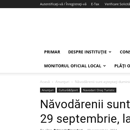
Autentificați-vă / Înregistrați-vă
E-Tax
Verificare Solicită
PRIMAR
DESPRE INSTITUȚIE
CONS
MONITORUL OFICIAL LOCAL
PLĂȚI 
Acasă
Anunțuri
Năvodărenii sunt așteptați dumini
Anunțuri
Cultură&Sport
Navodari Oraș Turistic
Năvodărenii sunt
29 septembrie, l