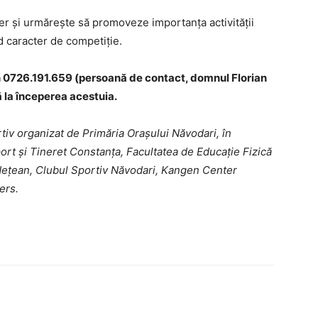
ber și urmărește să promoveze importanța activității
d caracter de competiție.
fon 0726.191.659 (persoană de contact, domnul Florian
 la începerea acestuia.
iv organizat de Primăria Orașului Năvodari, în
ort și Tineret Constanța, Facultatea de Educație Fizică
udețean, Clubul Sportiv Năvodari, Kangen Center
ers.