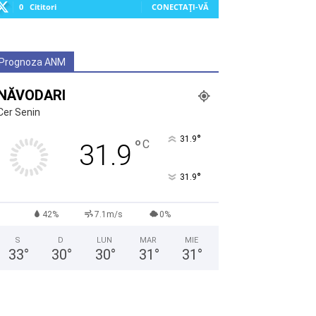
0
Cititori
CONECTAȚI-VĂ
Prognoza ANM
NĂVODARI
Cer Senin
°
31.9
°
C
31.9
°
31.9
42%
7.1m/s
0%
S
D
LUN
MAR
MIE
33
°
30
°
30
°
31
°
31
°