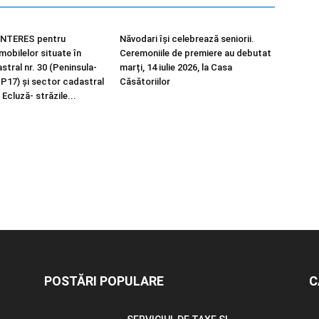
NTERES pentru
Năvodari își celebrează seniorii.
imobilelor situate în
Ceremoniile de premiere au debutat
tral nr. 30 (Peninsula-
marți, 14 iulie 2026, la Casa
 P17) și sector cadastral
Căsătoriilor
 Ecluză- străzile...
POSTĂRI POPULARE
C