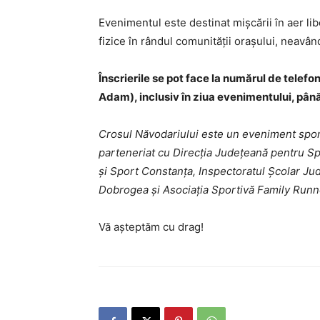
Evenimentul este destinat mișcării în aer li
fizice în rândul comunității orașului, neavân
Înscrierile se pot face la numărul de tele
Adam), inclusiv în ziua evenimentului, până
Crosul Năvodariului este un eveniment sport
parteneriat cu Direcția Județeană pentru Sp
și Sport Constanța, Inspectoratul Școlar J
Dobrogea și Asociația Sportivă Family Runn
Vă așteptăm cu drag!