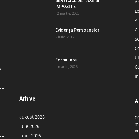
SERVICIUL DE TAXE SI
A
IMPOZITE
L
12 martie, 2020
Af
C
Evidența Persoanelor
5 iulie, 2017
So
C
Ut
Formulare
Co
1 martie, 2026
a
In
Arhive
A
august 2026
CO
me
iulie 2026
au
iunie 2026