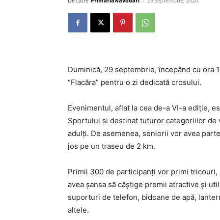
De către
PrimariaNavodari
-
23 septembrie, 2024
Duminică, 29 septembrie
,
începând cu ora 11
“Flacăra” pentru o zi dedicată crosului.
Evenimentul, aflat la cea de-a VI-a ediție, 
Sportului și destinat tuturor categoriilor de 
adulți. De asemenea, seniorii vor avea parte
jos pe un traseu de 2 km.
Primii 300 de participanți vor primi tricouri,
avea șansa să câștige premii atractive și uti
suporturi de telefon, bidoane de apă, lanter
altele.