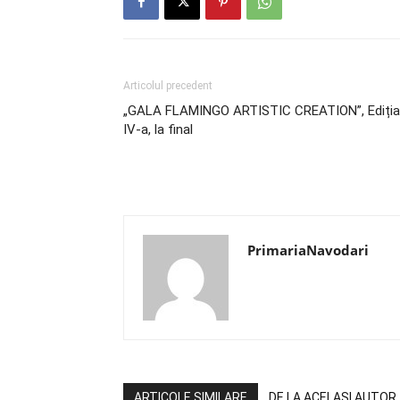
Articolul precedent
„GALA FLAMINGO ARTISTIC CREATION”, Ediția
IV-a, la final
PrimariaNavodari
ARTICOLE SIMILARE
DE LA ACELAȘI AUTOR