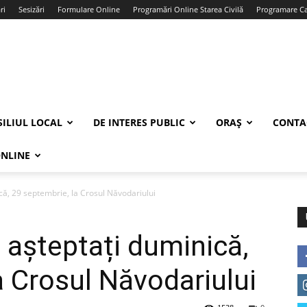
ri
Sesizări
Formulare Online
Programări Online Starea Civilă
Programare Car
ILIUL LOCAL
DE INTERES PUBLIC
ORAȘ
CONTA
ONLINE
că, 29 septembrie, la Crosul Năvodariului
 așteptați duminică,
a Crosul Năvodariului