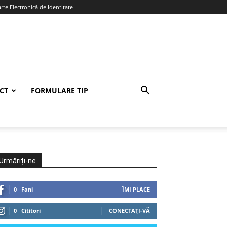
te Electronică de Identitate
CT
FORMULARE TIP
Urmăriți-ne
0
Fani
ÎMI PLACE
0
Cititori
CONECTAȚI-VĂ