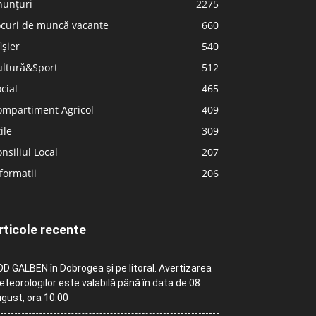
nunțuri
2275
ocuri de muncă vacante
660
ișier
540
ultură&Sport
512
cial
465
ompartiment Agricol
409
ile
309
nsiliul Local
207
formatii
206
rticole recente
D GALBEN în Dobrogea și pe litoral. Avertizarea
teorologilor este valabilă până în data de 08
gust, ora 10:00