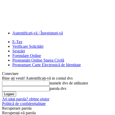
Autentificați-vă / Înregistrați-vă
E-Tax
Verificare Solicitări
Sesizări
Formulare Online
Programări Online Starea Civilă
Programare Carte Electronică de Identitate
Conectare
Bine ați venit! Autentificați-vă in contul dvs
numele dvs de utilizator
parola dvs
Ați uitat parola? obține ajutor
Politică de confidențialitate
Recuperare parola
Recuperați-vă parola