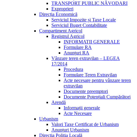
TRANSPORT PUBLIC NĂVODARI
Exproprieri
Direcția Economică
Serviciul Impozite și Taxe Locale
Serviciul Buget Contabilitate
Compartiment Agricol
Registrul Agricol
INFORMATII GENERALE
Formulare RA
Anunțuri RA
Vânzare teren extravilan – LEGEA
17/2014
Procedura
Formulare Teren Extravilan
Acte necesare pentru vânzare teren
extravilan
Documente preemptori
Documente Potențiali Cumpărători
Arendă
Informații generale
Acte Necesare
Urbanism
Valori Taxe Certificat de Urbanism
Anunțuri Urbanism
Direcția Poliția Locală