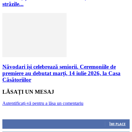
străzile...
Năvodari își celebrează seniorii. Ceremoniile de
premiere au debutat marți, 14 iulie 2026, la Casa
Căsătoriilor
LĂSAȚI UN MESAJ
Autentificați-vă pentru a lăsa un comentariu
Urmăriți-ne
0
Fani
ÎMI PLACE
0
Cititori