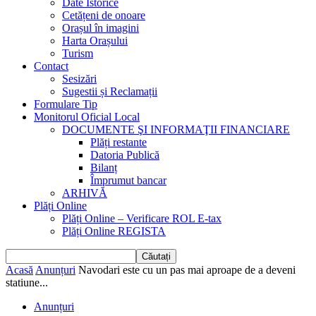
Date Istorice
Cetățeni de onoare
Orașul în imagini
Harta Orașului
Turism
Contact
Sesizări
Sugestii și Reclamații
Formulare Tip
Monitorul Oficial Local
DOCUMENTE ŞI INFORMAŢII FINANCIARE
Plăți restante
Datoria Publică
Bilanț
Împrumut bancar
ARHIVĂ
Plăți Online
Plăți Online – Verificare ROL E-tax
Plăți Online REGISTA
Acasă
Anunțuri
Navodari este cu un pas mai aproape de a deveni
statiune...
Anunțuri