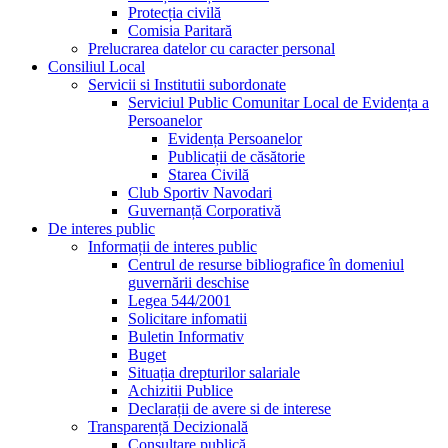
Protecția civilă
Comisia Paritară
Prelucrarea datelor cu caracter personal
Consiliul Local
Servicii si Institutii subordonate
Serviciul Public Comunitar Local de Evidența a
Persoanelor
Evidența Persoanelor
Publicații de căsătorie
Starea Civilă
Club Sportiv Navodari
Guvernanță Corporativă
De interes public
Informații de interes public
Centrul de resurse bibliografice în domeniul
guvernării deschise
Legea 544/2001
Solicitare infomatii
Buletin Informativ
Buget
Situația drepturilor salariale
Achizitii Publice
Declarații de avere si de interese
Transparență Decizională
Consultare publică