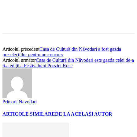
Articolul precedent
Casa de Cultură din Năvodari a fost gazda
preselecțiilor pentru un concurs
Articolul următor
Casa de Cultură din Năvodari este gazda celei de-a
6-a ediţii a Festivalului Poeziei Ruse
PrimariaNavodari
ARTICOLE SIMILARE
DE LA ACELAȘI AUTOR