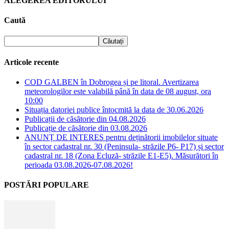
ALEGEREA EDITORULUI
Caută
Articole recente
COD GALBEN în Dobrogea și pe litoral. Avertizarea
meteorologilor este valabilă până în data de 08 august, ora
10:00
Situația datoriei publice întocmită la data de 30.06.2026
Publicații de căsătorie din 04.08.2026
Publicație de căsătorie din 03.08.2026
ANUNȚ DE INTERES pentru deținătorii imobilelor situate
în sector cadastral nr. 30 (Peninsula- străzile P6- P17) și sector
cadastral nr. 18 (Zona Ecluză- străzile E1-E5). Măsurători în
perioada 03.08.2026-07.08.2026!
POSTĂRI POPULARE