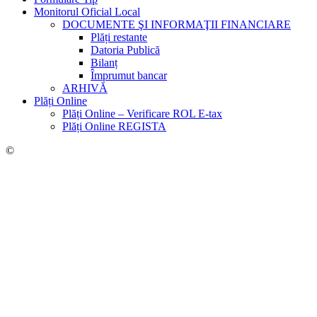
Monitorul Oficial Local
DOCUMENTE ŞI INFORMAŢII FINANCIARE
Plăți restante
Datoria Publică
Bilanț
Împrumut bancar
ARHIVĂ
Plăți Online
Plăți Online – Verificare ROL E-tax
Plăți Online REGISTA
©