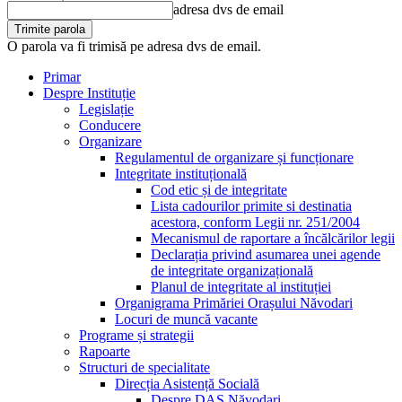
adresa dvs de email
O parola va fi trimisă pe adresa dvs de email.
Primar
Despre Instituție
Legislație
Conducere
Organizare
Regulamentul de organizare și funcționare
Integritate instituțională
Cod etic și de integritate
Lista cadourilor primite si destinatia
acestora, conform Legii nr. 251/2004
Mecanismul de raportare a încălcărilor legii
Declarația privind asumarea unei agende
de integritate organizațională
Planul de integritate al instituției
Organigrama Primăriei Orașului Năvodari
Locuri de muncă vacante
Programe și strategii
Rapoarte
Structuri de specialitate
Direcția Asistență Socială
Despre DAS Năvodari