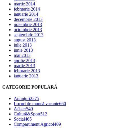
martie 2014
februarie 2014
ianuarie 2014
decembrie 2013
noiembrie 2013
octombrie 2013
septembrie 2013
august 2013
iulie 2013
iunie 2013
mai 2013
aprilie 2013
martie 2013
februarie 2013
ianuarie 2013
CATEGORIE POPULARĂ
Anunțuri
2275
Locuri de muncă vacante
660
Afișier
540
Cultură&Sport
512
Social
465
Compartiment Agricol
409