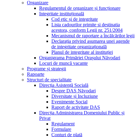
Organizare
Regulamentul de organizare și funcționare
Integritate instituțională
Cod etic și de integritate
Lista cadourilor primite si destinatia
acestora, conform Legii nr. 251/2004
Mecanismul de raportare a încălcărilor legii
Declarația privind asumarea unei agende
de integritate organizațională
Planul de integritate al instituției
Organigrama Primăriei Orașului Năvodari
Locuri de muncă vacante
Programe și strategii
Rapoarte
Structuri de specialitate
Direcția Asistență Socială
Despre DAS Năvodari
Diversitate și Incluziune
Evenimente Social
Raport de activitate DAS
Direcția Administrarea Domeniului Public și
Privat
Regulament
Formulare
Conturi de plată