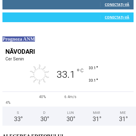
CONECTAȚI-VĂ
0
Cititori
CONECTAȚI-VĂ
Prognoza ANM
NĂVODARI
Cer Senin
°
33.1
°
C
33.1
°
33.1
40%
6.4m/s
4%
S
D
LUN
MAR
MIE
33
°
30
°
30
°
31
°
31
°