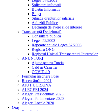
Legea 544/2001
Solicitare infomatii
Buletin Informativ
Buget
Situația drepturilor salariale
Achizitii Publice
Declarații de avere si de interese
Transparență Decizională
Consultare publică
Legea 52/2003
Rapoarte anuale Legea 52/2003
Registru ONG
Registrul Unic al Transparentei Intereselor
ANUNȚURI
Ajutor pentru Turcia
Cald în Casa Ta
COVID-19
Formular înscriere Fose
Recensământ 2021
AJUT UCRAINA
ALEGERI 2024
Alegeri Prezidențiale 2025
Alegeri Parlamentare 2020
Alegeri Locale 2020
Oraș