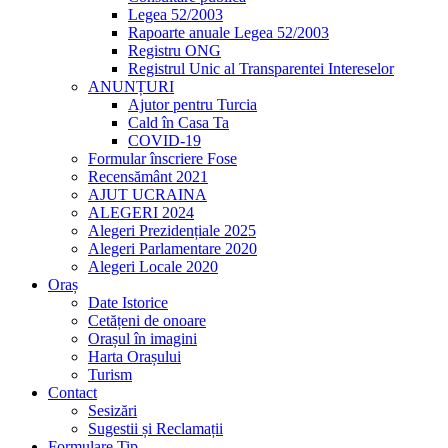
Legea 52/2003
Rapoarte anuale Legea 52/2003
Registru ONG
Registrul Unic al Transparentei Intereselor
ANUNȚURI
Ajutor pentru Turcia
Cald în Casa Ta
COVID-19
Formular înscriere Fose
Recensământ 2021
AJUT UCRAINA
ALEGERI 2024
Alegeri Prezidențiale 2025
Alegeri Parlamentare 2020
Alegeri Locale 2020
Oraș
Date Istorice
Cetățeni de onoare
Orașul în imagini
Harta Orașului
Turism
Contact
Sesizări
Sugestii și Reclamații
Formulare Tip