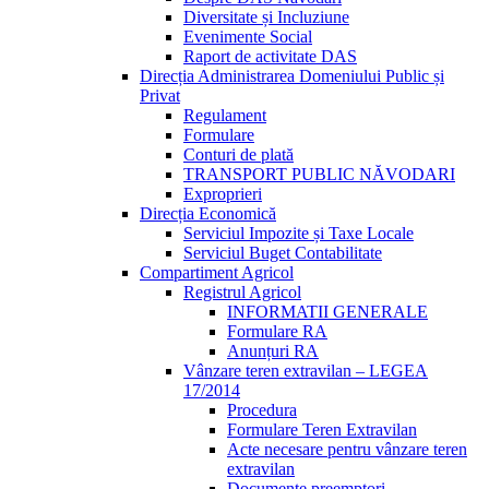
Diversitate și Incluziune
Evenimente Social
Raport de activitate DAS
Direcția Administrarea Domeniului Public și
Privat
Regulament
Formulare
Conturi de plată
TRANSPORT PUBLIC NĂVODARI
Exproprieri
Direcția Economică
Serviciul Impozite și Taxe Locale
Serviciul Buget Contabilitate
Compartiment Agricol
Registrul Agricol
INFORMATII GENERALE
Formulare RA
Anunțuri RA
Vânzare teren extravilan – LEGEA
17/2014
Procedura
Formulare Teren Extravilan
Acte necesare pentru vânzare teren
extravilan
Documente preemptori