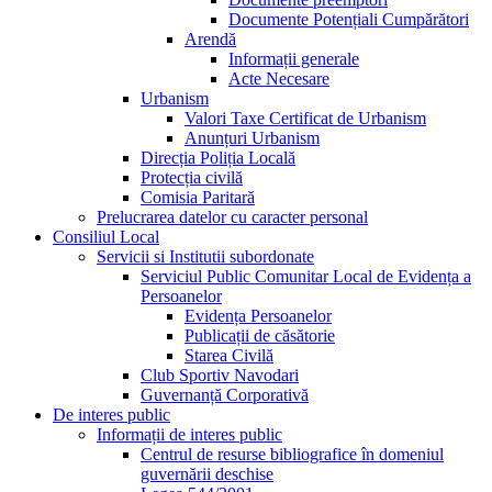
Documente Potențiali Cumpărători
Arendă
Informații generale
Acte Necesare
Urbanism
Valori Taxe Certificat de Urbanism
Anunțuri Urbanism
Direcția Poliția Locală
Protecția civilă
Comisia Paritară
Prelucrarea datelor cu caracter personal
Consiliul Local
Servicii si Institutii subordonate
Serviciul Public Comunitar Local de Evidența a
Persoanelor
Evidența Persoanelor
Publicații de căsătorie
Starea Civilă
Club Sportiv Navodari
Guvernanță Corporativă
De interes public
Informații de interes public
Centrul de resurse bibliografice în domeniul
guvernării deschise