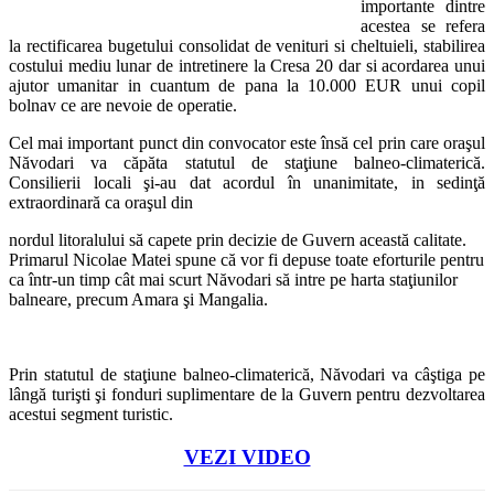
importante dintre
acestea se refera
la rectificarea bugetului consolidat de venituri si cheltuieli, stabilirea
costului mediu lunar de intretinere la Cresa 20 dar si acordarea unui
ajutor umanitar in cuantum de pana la 10.000 EUR unui copil
bolnav ce are nevoie de operatie.
Cel mai important punct din convocator este însă cel prin care oraşul
Năvodari va căpăta statutul de staţiune balneo-climaterică.
Consilierii locali şi-au dat acordul în unanimitate, in sedinţă
extraordinară ca oraşul din
nordul litoralului să capete prin decizie de Guvern această calitate.
Primarul Nicolae Matei spune că vor fi depuse toate eforturile pentru
ca într-un timp cât mai scurt Năvodari să intre pe harta staţiunilor
balneare, precum Amara şi Mangalia.
Prin statutul de staţiune balneo-climaterică, Năvodari va câştiga pe
lângă turişti şi fonduri suplimentare de la Guvern pentru dezvoltarea
acestui segment turistic.
VEZI VIDEO