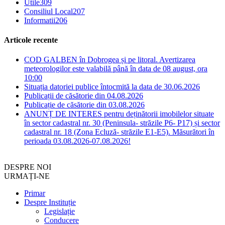
Utile
309
Consiliul Local
207
Informatii
206
Articole recente
COD GALBEN în Dobrogea și pe litoral. Avertizarea
meteorologilor este valabilă până în data de 08 august, ora
10:00
Situația datoriei publice întocmită la data de 30.06.2026
Publicații de căsătorie din 04.08.2026
Publicație de căsătorie din 03.08.2026
ANUNȚ DE INTERES pentru deținătorii imobilelor situate
în sector cadastral nr. 30 (Peninsula- străzile P6- P17) și sector
cadastral nr. 18 (Zona Ecluză- străzile E1-E5). Măsurători în
perioada 03.08.2026-07.08.2026!
DESPRE NOI
URMAȚI-NE
Primar
Despre Instituție
Legislație
Conducere