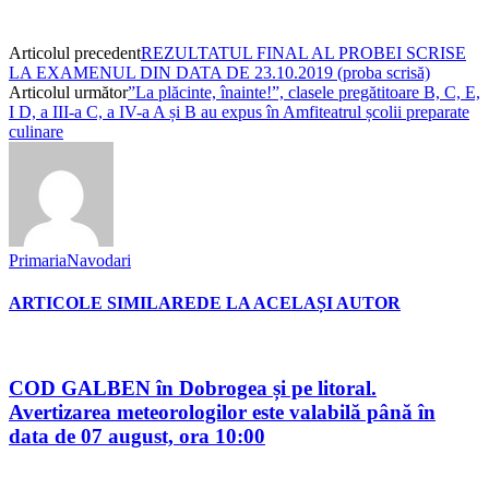
Articolul precedent
REZULTATUL FINAL AL PROBEI SCRISE
LA EXAMENUL DIN DATA DE 23.10.2019 (proba scrisă)
Articolul următor
”La plăcinte, înainte!”, clasele pregătitoare B, C, E,
I D, a III-a C, a IV-a A și B au expus în Amfiteatrul școlii preparate
culinare
PrimariaNavodari
ARTICOLE SIMILARE
DE LA ACELAȘI AUTOR
COD GALBEN în Dobrogea și pe litoral.
Avertizarea meteorologilor este valabilă până în
data de 07 august, ora 10:00