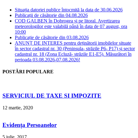
Situația datoriei publice întocmită la data de 30.06.2026
Publicații de căsătorie din 04.08.2026
COD GALBEN în Dobrogea și pe litoral. Avertizarea
meteorologilor este valabilă până în data de 07 august, ora
10:00
Publicație de căsătorie din 03.08.2026
ANUNȚ DE INTERES pentru deținătorii imobilelor situate
în sector cadastral nr. 30 (Peninsula- străzile P6- P17) și sector
cadastral nr. 18 (Zona Ecluză- străzile E1-E5). Măsurători în
perioada 03.08.2026-07.08.2026!
POSTĂRI POPULARE
SERVICIUL DE TAXE SI IMPOZITE
12 martie, 2020
Evidența Persoanelor
5 iulie, 2017