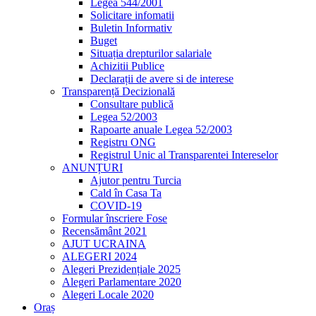
Legea 544/2001
Solicitare infomatii
Buletin Informativ
Buget
Situația drepturilor salariale
Achizitii Publice
Declarații de avere si de interese
Transparență Decizională
Consultare publică
Legea 52/2003
Rapoarte anuale Legea 52/2003
Registru ONG
Registrul Unic al Transparentei Intereselor
ANUNȚURI
Ajutor pentru Turcia
Cald în Casa Ta
COVID-19
Formular înscriere Fose
Recensământ 2021
AJUT UCRAINA
ALEGERI 2024
Alegeri Prezidențiale 2025
Alegeri Parlamentare 2020
Alegeri Locale 2020
Oraș