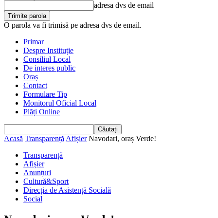
adresa dvs de email
O parola va fi trimisă pe adresa dvs de email.
Primar
Despre Instituție
Consiliul Local
De interes public
Oraș
Contact
Formulare Tip
Monitorul Oficial Local
Plăți Online
Acasă
Transparență
Afișier
Navodari, oraș Verde!
Transparență
Afișier
Anunțuri
Cultură&Sport
Direcția de Asistență Socială
Social