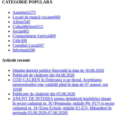
CATEGORIE POPULARĂ
Anunțuri
2275
Locuri de muncă vacante
660
Afișier
540
Cultură&Sport
512
Social
465
Compartiment Agricol
409
Utile
309
Consiliul Local
207
Informatii
206
Articole recente
Situația datoriei publice întocmită la data de 30.06.2026
Publicații de căsătorie din 04.08.2026
COD GALBEN în Dobrogea și pe litoral. Avertizarea
meteorologilor este valabilă până în data de 07 august, ora
10:00
Publicație de căsătorie din 03.08.2026
ANUNȚ DE INTERES pentru deținătorii imobilelor situate
în sector cadastral nr. 30 (Peninsula- străzile P6- P17) și sector
cadastral nr. 18 (Zona Ecluză- străzile E1-E5). Măsurători în
perioada 03.08.2026-07.08.2026!