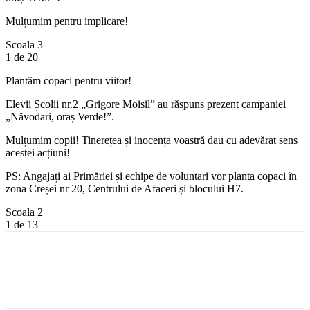
Mulțumim pentru implicare!
Scoala 3
1
de 20
Plantăm copaci pentru viitor!
Elevii Școlii nr.2 „Grigore Moisil” au răspuns prezent campaniei
„Năvodari, oraș Verde!”.
Mulțumim copii! Tinerețea și inocența voastră dau cu adevărat sens
acestei acțiuni!
PS: Angajați ai Primăriei și echipe de voluntari vor planta copaci în
zona Creșei nr 20, Centrului de Afaceri și blocului H7.
Scoala 2
1
de 13