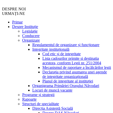
DESPRE NOI
URMAȚI-NE
Primar
Despre Instituție
Legislație
Conducere
Organizare
Regulamentul de organizare și funcționare
Integritate instituțională
Cod etic și de integritate
Lista cadourilor primite si destinatia
acestora, conform Legii nr. 251/2004
Mecanismul de raportare a încălcărilor legii
Declarația privind asumarea unei agende
de integritate organizațională
Planul de integritate al instituției
Organigrama Primăriei Orașului Năvodari
Locuri de muncă vacante
Programe și strategii
Rapoarte
Structuri de specialitate
Direcția Asistență Socială
Despre DAS Năvodari