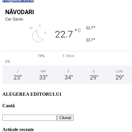
NĂVODARI
Cer Senin
°
22.7
°
C
22.7
°
22.7
78%
1.1m/s
0%
J
VIN
S
D
LUN
23
°
33
°
34
°
29
°
29
°
ALEGEREA EDITORULUI
Caută
Articole recente