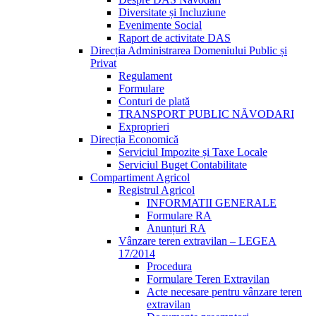
Diversitate și Incluziune
Evenimente Social
Raport de activitate DAS
Direcția Administrarea Domeniului Public și
Privat
Regulament
Formulare
Conturi de plată
TRANSPORT PUBLIC NĂVODARI
Exproprieri
Direcția Economică
Serviciul Impozite și Taxe Locale
Serviciul Buget Contabilitate
Compartiment Agricol
Registrul Agricol
INFORMATII GENERALE
Formulare RA
Anunțuri RA
Vânzare teren extravilan – LEGEA
17/2014
Procedura
Formulare Teren Extravilan
Acte necesare pentru vânzare teren
extravilan