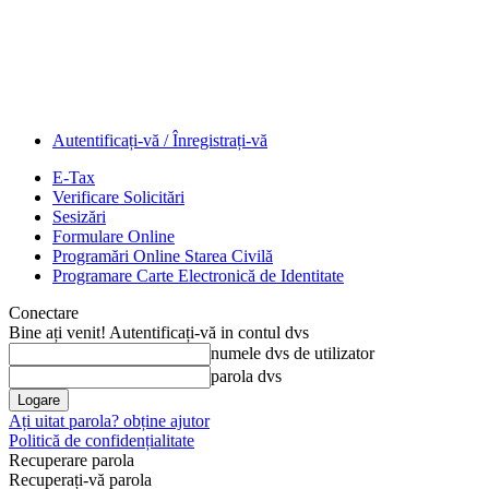
Autentificați-vă / Înregistrați-vă
E-Tax
Verificare Solicitări
Sesizări
Formulare Online
Programări Online Starea Civilă
Programare Carte Electronică de Identitate
Conectare
Bine ați venit! Autentificați-vă in contul dvs
numele dvs de utilizator
parola dvs
Ați uitat parola? obține ajutor
Politică de confidențialitate
Recuperare parola
Recuperați-vă parola