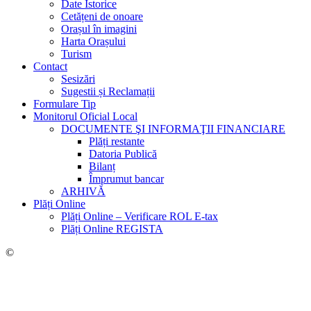
Date Istorice
Cetățeni de onoare
Orașul în imagini
Harta Orașului
Turism
Contact
Sesizări
Sugestii și Reclamații
Formulare Tip
Monitorul Oficial Local
DOCUMENTE ŞI INFORMAŢII FINANCIARE
Plăți restante
Datoria Publică
Bilanț
Împrumut bancar
ARHIVĂ
Plăți Online
Plăți Online – Verificare ROL E-tax
Plăți Online REGISTA
©