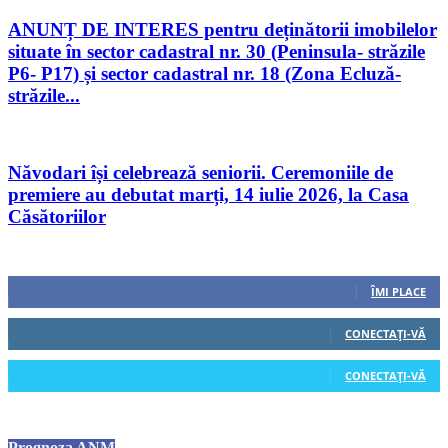
ANUNȚ DE INTERES pentru deținătorii imobilelor
situate în sector cadastral nr. 30 (Peninsula- străzile
P6- P17) și sector cadastral nr. 18 (Zona Ecluză-
străzile...
Năvodari își celebrează seniorii. Ceremoniile de
premiere au debutat marți, 14 iulie 2026, la Casa
Căsătoriilor
Urmăriți-ne
0
Fani
ÎMI PLACE
0
Cititori
CONECTAȚI-VĂ
0
Cititori
CONECTAȚI-VĂ
Prognoza ANM