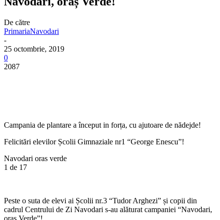
Navodari, oraș Verde!
De către
PrimariaNavodari
-
25 octombrie, 2019
0
2087
Campania de plantare a început in forța, cu ajutoare de nădejde!
Felicitări elevilor Școlii Gimnaziale nr1 “George Enescu”!
Navodari oras verde
1
de 17
Peste o suta de elevi ai Școlii nr.3 “Tudor Arghezi” și copii din
cadrul Centrului de Zi Navodari s-au alăturat campaniei “Navodari,
oraș Verde”!