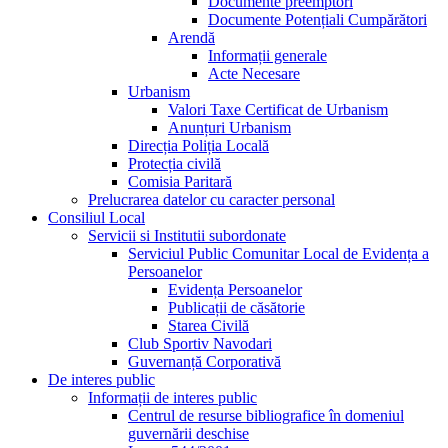
Documente preemptori
Documente Potențiali Cumpărători
Arendă
Informații generale
Acte Necesare
Urbanism
Valori Taxe Certificat de Urbanism
Anunțuri Urbanism
Direcția Poliția Locală
Protecția civilă
Comisia Paritară
Prelucrarea datelor cu caracter personal
Consiliul Local
Servicii si Institutii subordonate
Serviciul Public Comunitar Local de Evidența a
Persoanelor
Evidența Persoanelor
Publicații de căsătorie
Starea Civilă
Club Sportiv Navodari
Guvernanță Corporativă
De interes public
Informații de interes public
Centrul de resurse bibliografice în domeniul
guvernării deschise