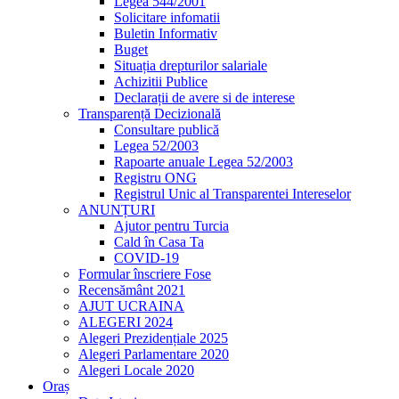
Legea 544/2001
Solicitare infomatii
Buletin Informativ
Buget
Situația drepturilor salariale
Achizitii Publice
Declarații de avere si de interese
Transparență Decizională
Consultare publică
Legea 52/2003
Rapoarte anuale Legea 52/2003
Registru ONG
Registrul Unic al Transparentei Intereselor
ANUNȚURI
Ajutor pentru Turcia
Cald în Casa Ta
COVID-19
Formular înscriere Fose
Recensământ 2021
AJUT UCRAINA
ALEGERI 2024
Alegeri Prezidențiale 2025
Alegeri Parlamentare 2020
Alegeri Locale 2020
Oraș