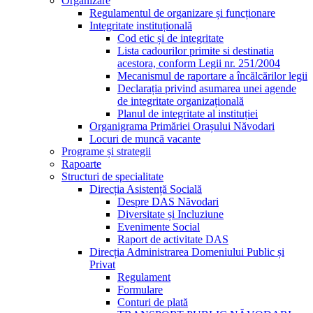
Organizare
Regulamentul de organizare și funcționare
Integritate instituțională
Cod etic și de integritate
Lista cadourilor primite si destinatia
acestora, conform Legii nr. 251/2004
Mecanismul de raportare a încălcărilor legii
Declarația privind asumarea unei agende
de integritate organizațională
Planul de integritate al instituției
Organigrama Primăriei Orașului Năvodari
Locuri de muncă vacante
Programe și strategii
Rapoarte
Structuri de specialitate
Direcția Asistență Socială
Despre DAS Năvodari
Diversitate și Incluziune
Evenimente Social
Raport de activitate DAS
Direcția Administrarea Domeniului Public și
Privat
Regulament
Formulare
Conturi de plată