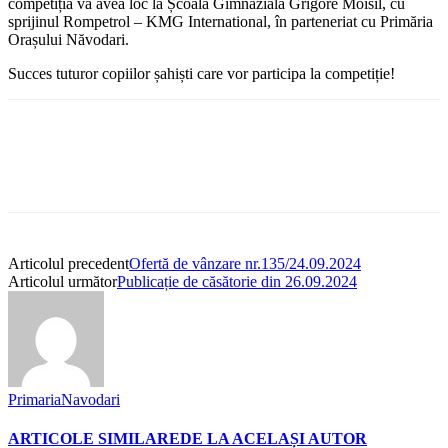
competiția va avea loc la Școala Gimnazială Grigore Moisil, cu
sprijinul Rompetrol – KMG International, în parteneriat cu Primăria
Orașului Năvodari.
Succes tuturor copiilor șahiști care vor participa la competiție!
Articolul precedent
Ofertă de vânzare nr.135/24.09.2024
Articolul următor
Publicație de căsătorie din 26.09.2024
PrimariaNavodari
ARTICOLE SIMILARE
DE LA ACELAȘI AUTOR