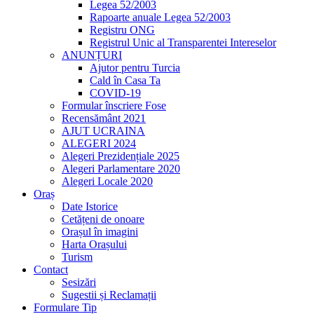
Legea 52/2003
Rapoarte anuale Legea 52/2003
Registru ONG
Registrul Unic al Transparentei Intereselor
ANUNȚURI
Ajutor pentru Turcia
Cald în Casa Ta
COVID-19
Formular înscriere Fose
Recensământ 2021
AJUT UCRAINA
ALEGERI 2024
Alegeri Prezidențiale 2025
Alegeri Parlamentare 2020
Alegeri Locale 2020
Oraș
Date Istorice
Cetățeni de onoare
Orașul în imagini
Harta Orașului
Turism
Contact
Sesizări
Sugestii și Reclamații
Formulare Tip