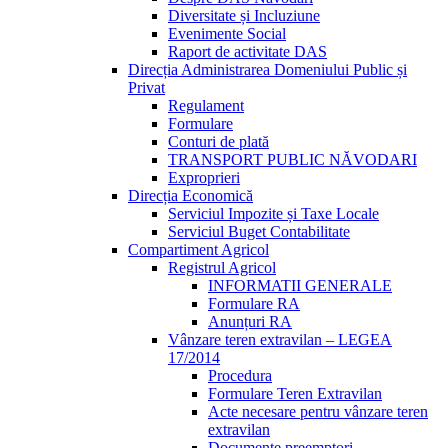
Diversitate și Incluziune
Evenimente Social
Raport de activitate DAS
Direcția Administrarea Domeniului Public și
Privat
Regulament
Formulare
Conturi de plată
TRANSPORT PUBLIC NĂVODARI
Exproprieri
Direcția Economică
Serviciul Impozite și Taxe Locale
Serviciul Buget Contabilitate
Compartiment Agricol
Registrul Agricol
INFORMATII GENERALE
Formulare RA
Anunțuri RA
Vânzare teren extravilan – LEGEA
17/2014
Procedura
Formulare Teren Extravilan
Acte necesare pentru vânzare teren
extravilan
Documente preemptori