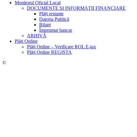
Monitorul Oficial Local
DOCUMENTE ŞI INFORMAŢII FINANCIARE
Plăți restante
Datoria Publică
Bilanț
Împrumut bancar
ARHIVĂ
Plăți Online
Plăți Online – Verificare ROL E-tax
Plăți Online REGISTA
©