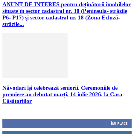
ANUNȚ DE INTERES pentru deținătorii imobilelor
situate în sector cadastral nr. 30 (Peninsula- străzile
P6- P17) și sector cadastral nr. 18 (Zona Ecluză-
străzile...
Năvodari își celebrează seniorii. Ceremoniile de
premiere au debutat marți, 14 iulie 2026, la Casa
Căsătoriilor
Urmăriți-ne
0
Fani
ÎMI PLACE
0
Cititori