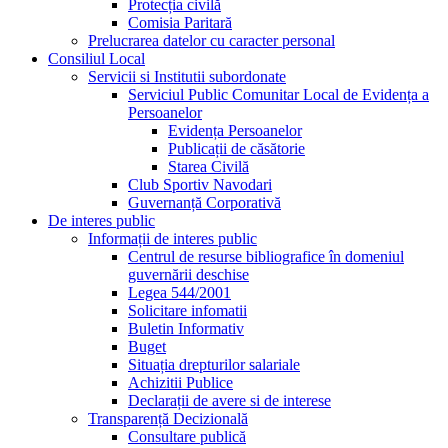
Protecția civilă
Comisia Paritară
Prelucrarea datelor cu caracter personal
Consiliul Local
Servicii si Institutii subordonate
Serviciul Public Comunitar Local de Evidența a
Persoanelor
Evidența Persoanelor
Publicații de căsătorie
Starea Civilă
Club Sportiv Navodari
Guvernanță Corporativă
De interes public
Informații de interes public
Centrul de resurse bibliografice în domeniul
guvernării deschise
Legea 544/2001
Solicitare infomatii
Buletin Informativ
Buget
Situația drepturilor salariale
Achizitii Publice
Declarații de avere si de interese
Transparență Decizională
Consultare publică