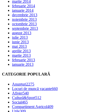
martie 2014
februarie 2014
ianuarie 2014
decembrie 2013
noiembrie 2013
octombrie 2013
septembrie 2013
august 2013
iulie 2013
iunie 2013
mai 2013
aprilie 2013
martie 2013
februarie 2013
ianuarie 2013
CATEGORIE POPULARĂ
Anunțuri
2275
Locuri de muncă vacante
660
Afișier
540
Cultură&Sport
512
Social
465
Compartiment Agricol
409
Utile
309