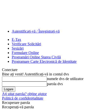
Autentificați-vă / Înregistrați-vă
E-Tax
Verificare Solicitări
Sesizări
Formulare Online
Programări Online Starea Civilă
Programare Carte Electronică de Identitate
Conectare
Bine ați venit! Autentificați-vă in contul dvs
numele dvs de utilizator
parola dvs
Ați uitat parola? obține ajutor
Politică de confidențialitate
Recuperare parola
Recuperați-vă parola