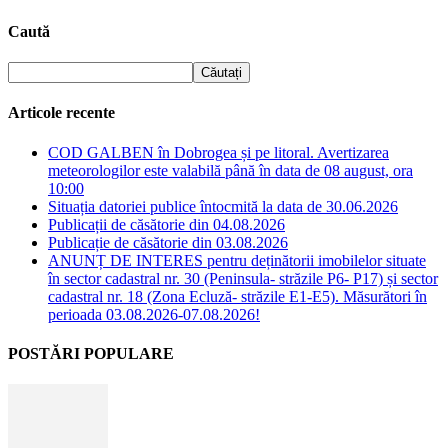
Caută
Articole recente
COD GALBEN în Dobrogea și pe litoral. Avertizarea
meteorologilor este valabilă până în data de 08 august, ora
10:00
Situația datoriei publice întocmită la data de 30.06.2026
Publicații de căsătorie din 04.08.2026
Publicație de căsătorie din 03.08.2026
ANUNȚ DE INTERES pentru deținătorii imobilelor situate
în sector cadastral nr. 30 (Peninsula- străzile P6- P17) și sector
cadastral nr. 18 (Zona Ecluză- străzile E1-E5). Măsurători în
perioada 03.08.2026-07.08.2026!
POSTĂRI POPULARE