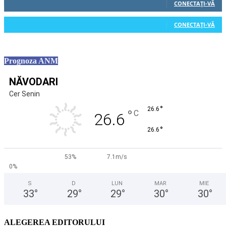
CONECTAȚI-VĂ
0
Cititori
CONECTAȚI-VĂ
Prognoza ANM
NĂVODARI
Cer Senin
°
26.6
°
C
26.6
°
26.6
53%
7.1m/s
0%
S
D
LUN
MAR
MIE
33
°
29
°
29
°
30
°
30
°
ALEGEREA EDITORULUI