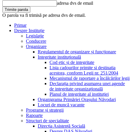
adresa dvs de email
O parola va fi trimisă pe adresa dvs de email.
Primar
Despre Instituție
Legislație
Conducere
Organizare
Regulamentul de organizare și funcționare
Integritate instituțională
Cod etic și de integritate
Lista cadourilor primite si destinatia
acestora, conform Legii nr. 251/2004
Mecanismul de raportare a încălcărilor legii
Declarația privind asumarea unei agende
de integritate organizațională
Planul de integritate al instituției
Organigrama Primăriei Orașului Năvodari
Locuri de muncă vacante
Programe și strategii
Rapoarte
Structuri de specialitate
Direcția Asistență Socială
Despre DAS Năvodari