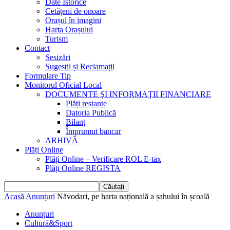
Date Istorice
Cetățeni de onoare
Orașul în imagini
Harta Orașului
Turism
Contact
Sesizări
Sugestii și Reclamații
Formulare Tip
Monitorul Oficial Local
DOCUMENTE ŞI INFORMAŢII FINANCIARE
Plăți restante
Datoria Publică
Bilanț
Împrumut bancar
ARHIVĂ
Plăți Online
Plăți Online – Verificare ROL E-tax
Plăți Online REGISTA
Acasă
Anunțuri
Năvodari, pe harta națională a șahului în școală
Anunțuri
Cultură&Sport