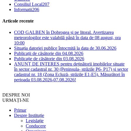
Consiliul Local
207
Informatii
206
Articole recente
COD GALBEN în Dobrogea și pe litoral. Avertizarea
meteorologilor este valabilă până în data de 08 august, ora
10:00
Situația datoriei publice întocmită la data de 30.06.2026
Publicații de căsătorie din 04.08.2026
Publicație de căsătorie din 03.08.2026
ANUNȚ DE INTERES pentru deținătorii imobilelor situate
în sector cadastral nr. 30 (Peninsula- străzile P6- P17) și sector
cadastral nr. 18 (Zona Ecluză- străzile E1-E5). Măsurători în
perioada 03.08.2026-07.08.2026!
DESPRE NOI
URMAȚI-NE
Primar
Despre Instituție
Legislație
Conducere