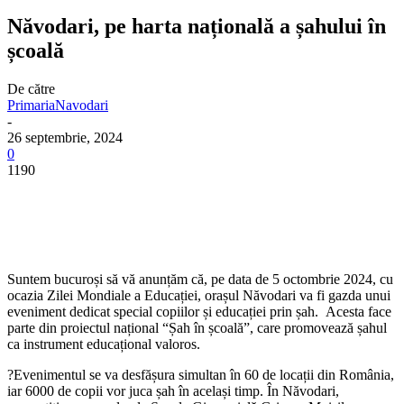
Năvodari, pe harta națională a șahului în
școală
De către
PrimariaNavodari
-
26 septembrie, 2024
0
1190
Suntem bucuroși să vă anunțăm că, pe data de 5 octombrie 2024, cu
ocazia Zilei Mondiale a Educației, orașul Năvodari va fi gazda unui
eveniment dedicat special copiilor și educației prin șah. Acesta face
parte din proiectul național “Șah în școală”, care promovează șahul
ca instrument educațional valoros.
?Evenimentul se va desfășura simultan în 60 de locații din România,
iar 6000 de copii vor juca șah în același timp. În Năvodari,