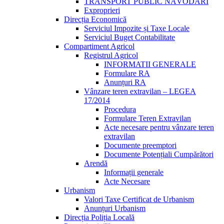
TRANSPORT PUBLIC NĂVODARI
Exproprieri
Direcția Economică
Serviciul Impozite și Taxe Locale
Serviciul Buget Contabilitate
Compartiment Agricol
Registrul Agricol
INFORMATII GENERALE
Formulare RA
Anunțuri RA
Vânzare teren extravilan – LEGEA
17/2014
Procedura
Formulare Teren Extravilan
Acte necesare pentru vânzare teren
extravilan
Documente preemptori
Documente Potențiali Cumpărători
Arendă
Informații generale
Acte Necesare
Urbanism
Valori Taxe Certificat de Urbanism
Anunțuri Urbanism
Direcția Poliția Locală