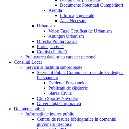
Documente Potențiali Cumpărători
Arendă
Informații generale
Acte Necesare
Urbanism
Valori Taxe Certificat de Urbanism
Anunțuri Urbanism
Direcția Poliția Locală
Protecția civilă
Comisia Paritară
Prelucrarea datelor cu caracter personal
Consiliul Local
Servicii si Institutii subordonate
Serviciul Public Comunitar Local de Evidența a
Persoanelor
Evidența Persoanelor
Publicații de căsătorie
Starea Civilă
Club Sportiv Navodari
Guvernanță Corporativă
De interes public
Informații de interes public
Centrul de resurse bibliografice în domeniul
guvernării deschise