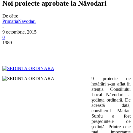
Noi proiecte aprobate la Năvodari
De către
PrimariaNavodari
-
9 octombrie, 2015
0
1989
9 proiecte de
hotărâri s-au aflat în
atenția Consiliului
Local Năvodari la
ședința ordinară. De
această dată,
consilierul Marian
Surdu a fost
președintele de
ședință. Printre cele
mai importante