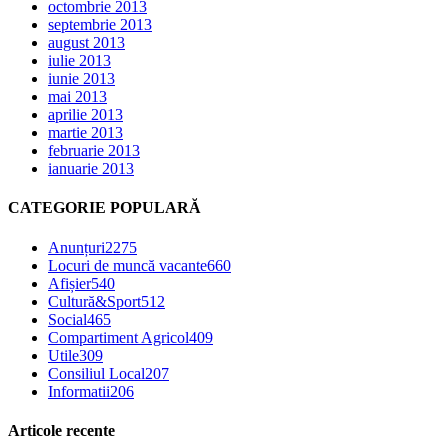
octombrie 2013
septembrie 2013
august 2013
iulie 2013
iunie 2013
mai 2013
aprilie 2013
martie 2013
februarie 2013
ianuarie 2013
CATEGORIE POPULARĂ
Anunțuri
2275
Locuri de muncă vacante
660
Afișier
540
Cultură&Sport
512
Social
465
Compartiment Agricol
409
Utile
309
Consiliul Local
207
Informatii
206
Articole recente