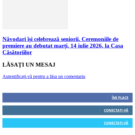
Năvodari își celebrează seniorii. Ceremoniile de
premiere au debutat marți, 14 iulie 2026, la Casa
Căsătoriilor
LĂSAȚI UN MESAJ
Autentificați-vă pentru a lăsa un comentariu
Urmăriți-ne
0
Fani
ÎMI PLACE
0
Cititori
CONECTAȚI-VĂ
0
Cititori
CONECTAȚI-VĂ