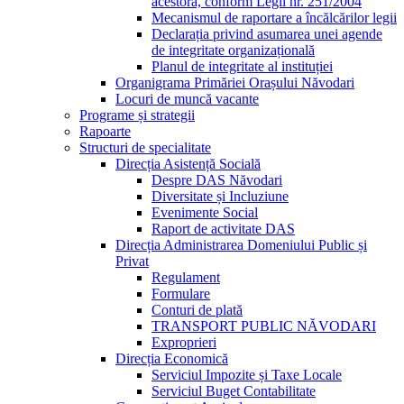
acestora, conform Legii nr. 251/2004
Mecanismul de raportare a încălcărilor legii
Declarația privind asumarea unei agende
de integritate organizațională
Planul de integritate al instituției
Organigrama Primăriei Orașului Năvodari
Locuri de muncă vacante
Programe și strategii
Rapoarte
Structuri de specialitate
Direcția Asistență Socială
Despre DAS Năvodari
Diversitate și Incluziune
Evenimente Social
Raport de activitate DAS
Direcția Administrarea Domeniului Public și
Privat
Regulament
Formulare
Conturi de plată
TRANSPORT PUBLIC NĂVODARI
Exproprieri
Direcția Economică
Serviciul Impozite și Taxe Locale
Serviciul Buget Contabilitate