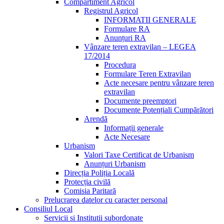
Compartiment Agricol
Registrul Agricol
INFORMATII GENERALE
Formulare RA
Anunțuri RA
Vânzare teren extravilan – LEGEA
17/2014
Procedura
Formulare Teren Extravilan
Acte necesare pentru vânzare teren
extravilan
Documente preemptori
Documente Potențiali Cumpărători
Arendă
Informații generale
Acte Necesare
Urbanism
Valori Taxe Certificat de Urbanism
Anunțuri Urbanism
Direcția Poliția Locală
Protecția civilă
Comisia Paritară
Prelucrarea datelor cu caracter personal
Consiliul Local
Servicii si Institutii subordonate