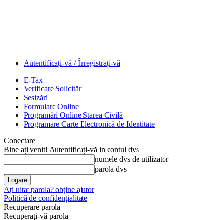
Autentificați-vă / Înregistrați-vă
E-Tax
Verificare Solicitări
Sesizări
Formulare Online
Programări Online Starea Civilă
Programare Carte Electronică de Identitate
Conectare
Bine ați venit! Autentificați-vă in contul dvs
numele dvs de utilizator
parola dvs
Ați uitat parola? obține ajutor
Politică de confidențialitate
Recuperare parola
Recuperați-vă parola