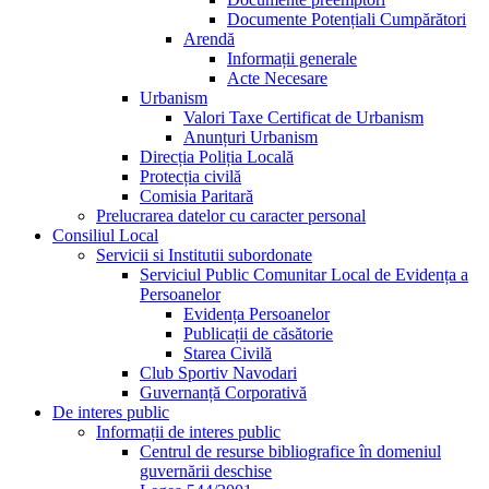
Documente Potențiali Cumpărători
Arendă
Informații generale
Acte Necesare
Urbanism
Valori Taxe Certificat de Urbanism
Anunțuri Urbanism
Direcția Poliția Locală
Protecția civilă
Comisia Paritară
Prelucrarea datelor cu caracter personal
Consiliul Local
Servicii si Institutii subordonate
Serviciul Public Comunitar Local de Evidența a
Persoanelor
Evidența Persoanelor
Publicații de căsătorie
Starea Civilă
Club Sportiv Navodari
Guvernanță Corporativă
De interes public
Informații de interes public
Centrul de resurse bibliografice în domeniul
guvernării deschise