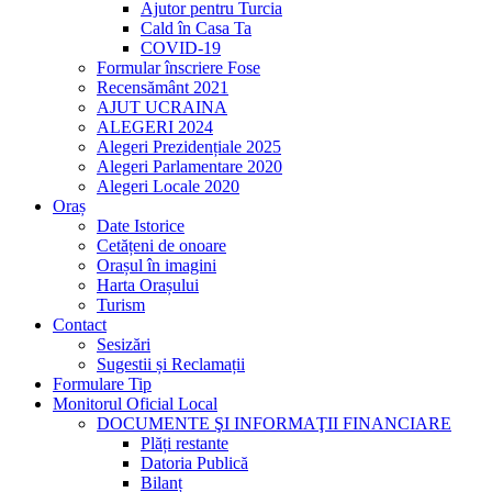
Ajutor pentru Turcia
Cald în Casa Ta
COVID-19
Formular înscriere Fose
Recensământ 2021
AJUT UCRAINA
ALEGERI 2024
Alegeri Prezidențiale 2025
Alegeri Parlamentare 2020
Alegeri Locale 2020
Oraș
Date Istorice
Cetățeni de onoare
Orașul în imagini
Harta Orașului
Turism
Contact
Sesizări
Sugestii și Reclamații
Formulare Tip
Monitorul Oficial Local
DOCUMENTE ŞI INFORMAŢII FINANCIARE
Plăți restante
Datoria Publică
Bilanț