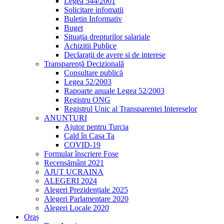
Legea 544/2001
Solicitare infomatii
Buletin Informativ
Buget
Situația drepturilor salariale
Achizitii Publice
Declarații de avere si de interese
Transparență Decizională
Consultare publică
Legea 52/2003
Rapoarte anuale Legea 52/2003
Registru ONG
Registrul Unic al Transparentei Intereselor
ANUNȚURI
Ajutor pentru Turcia
Cald în Casa Ta
COVID-19
Formular înscriere Fose
Recensământ 2021
AJUT UCRAINA
ALEGERI 2024
Alegeri Prezidențiale 2025
Alegeri Parlamentare 2020
Alegeri Locale 2020
Oraș