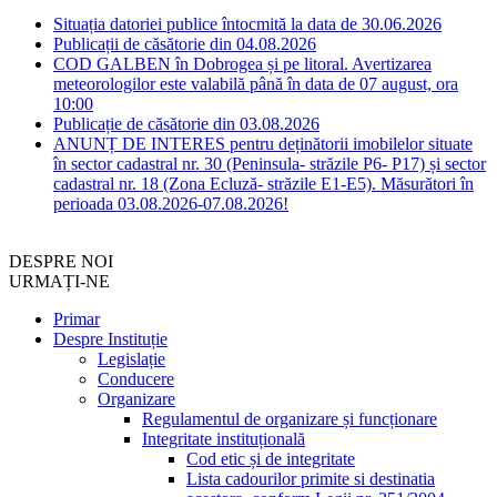
Situația datoriei publice întocmită la data de 30.06.2026
Publicații de căsătorie din 04.08.2026
COD GALBEN în Dobrogea și pe litoral. Avertizarea
meteorologilor este valabilă până în data de 07 august, ora
10:00
Publicație de căsătorie din 03.08.2026
ANUNȚ DE INTERES pentru deținătorii imobilelor situate
în sector cadastral nr. 30 (Peninsula- străzile P6- P17) și sector
cadastral nr. 18 (Zona Ecluză- străzile E1-E5). Măsurători în
perioada 03.08.2026-07.08.2026!
DESPRE NOI
URMAȚI-NE
Primar
Despre Instituție
Legislație
Conducere
Organizare
Regulamentul de organizare și funcționare
Integritate instituțională
Cod etic și de integritate
Lista cadourilor primite si destinatia