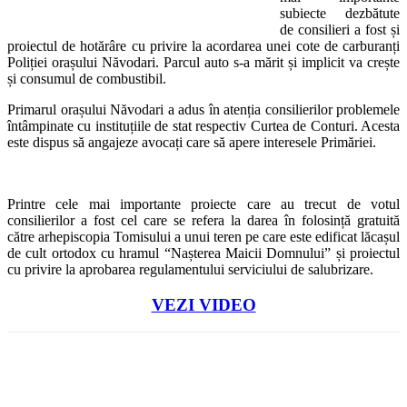
subiecte dezbătute
de consilieri a fost și
proiectul de hotărâre cu privire la acordarea unei cote de carburanți
Poliției orașului Năvodari. Parcul auto s-a mărit și implicit va crește
și consumul de combustibil.
Primarul orașului Năvodari a adus în atenția consilierilor problemele
întâmpinate cu instituțiile de stat respectiv Curtea de Conturi. Acesta
este dispus să angajeze avocați care să apere interesele Primăriei.
Printre cele mai importante proiecte care au trecut de votul
consilierilor a fost cel care se refera la darea în folosință gratuită
către arhepiscopia Tomisului a unui teren pe care este edificat lăcașul
de cult ortodox cu hramul “Nașterea Maicii Domnului” și proiectul
cu privire la aprobarea regulamentului serviciului de salubrizare.
VEZI VIDEO