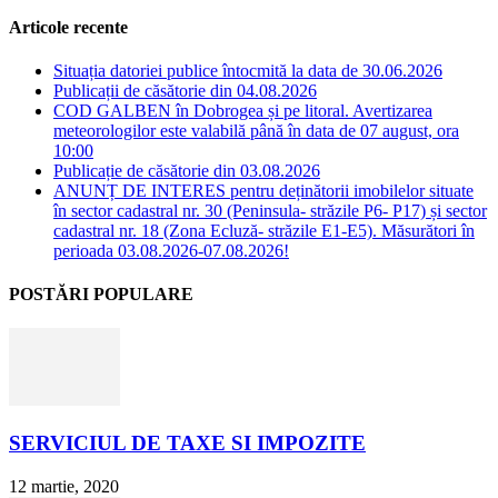
Articole recente
Situația datoriei publice întocmită la data de 30.06.2026
Publicații de căsătorie din 04.08.2026
COD GALBEN în Dobrogea și pe litoral. Avertizarea
meteorologilor este valabilă până în data de 07 august, ora
10:00
Publicație de căsătorie din 03.08.2026
ANUNȚ DE INTERES pentru deținătorii imobilelor situate
în sector cadastral nr. 30 (Peninsula- străzile P6- P17) și sector
cadastral nr. 18 (Zona Ecluză- străzile E1-E5). Măsurători în
perioada 03.08.2026-07.08.2026!
POSTĂRI POPULARE
SERVICIUL DE TAXE SI IMPOZITE
12 martie, 2020