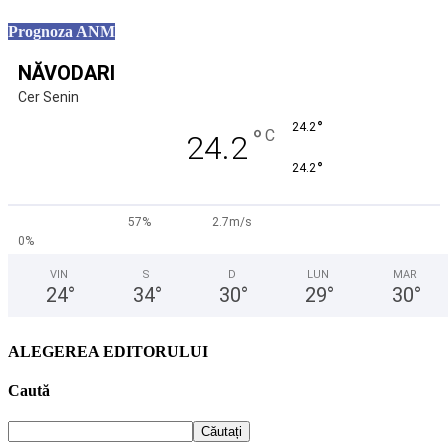
Prognoza ANM
NĂVODARI
Cer Senin
°
24.2
°
C
24.2
°
24.2
57%
2.7m/s
0%
VIN
S
D
LUN
MAR
24
°
34
°
30
°
29
°
30
°
ALEGEREA EDITORULUI
Caută