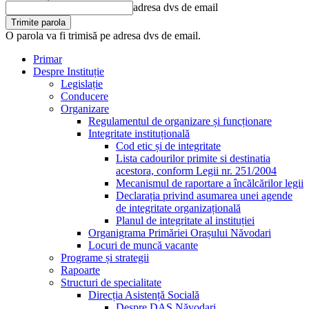
adresa dvs de email
O parola va fi trimisă pe adresa dvs de email.
Primar
Despre Instituție
Legislație
Conducere
Organizare
Regulamentul de organizare și funcționare
Integritate instituțională
Cod etic și de integritate
Lista cadourilor primite si destinatia
acestora, conform Legii nr. 251/2004
Mecanismul de raportare a încălcărilor legii
Declarația privind asumarea unei agende
de integritate organizațională
Planul de integritate al instituției
Organigrama Primăriei Orașului Năvodari
Locuri de muncă vacante
Programe și strategii
Rapoarte
Structuri de specialitate
Direcția Asistență Socială
Despre DAS Năvodari