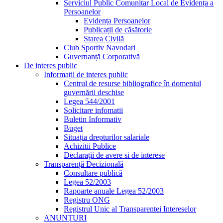
Serviciul Public Comunitar Local de Evidența a
Persoanelor
Evidența Persoanelor
Publicații de căsătorie
Starea Civilă
Club Sportiv Navodari
Guvernanță Corporativă
De interes public
Informații de interes public
Centrul de resurse bibliografice în domeniul
guvernării deschise
Legea 544/2001
Solicitare infomatii
Buletin Informativ
Buget
Situația drepturilor salariale
Achizitii Publice
Declarații de avere si de interese
Transparență Decizională
Consultare publică
Legea 52/2003
Rapoarte anuale Legea 52/2003
Registru ONG
Registrul Unic al Transparentei Intereselor
ANUNȚURI