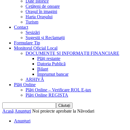
Date Istorice
Cetățeni de onoare
Orașul în imagini
Harta Orașului
Turism
Contact
Sesizări
Sugestii și Reclamații
Formulare Tip
Monitorul Oficial Local
DOCUMENTE ŞI INFORMAŢII FINANCIARE
Plăți restante
Datoria Publică
Bilanț
Împrumut bancar
ARHIVĂ
Plăți Online
Plăți Online – Verificare ROL E-tax
Plăți Online REGISTA
Acasă
Anunțuri
Noi proiecte aprobate la Năvodari
Anunțuri