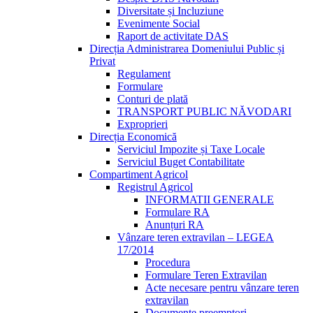
Diversitate și Incluziune
Evenimente Social
Raport de activitate DAS
Direcția Administrarea Domeniului Public și
Privat
Regulament
Formulare
Conturi de plată
TRANSPORT PUBLIC NĂVODARI
Exproprieri
Direcția Economică
Serviciul Impozite și Taxe Locale
Serviciul Buget Contabilitate
Compartiment Agricol
Registrul Agricol
INFORMATII GENERALE
Formulare RA
Anunțuri RA
Vânzare teren extravilan – LEGEA
17/2014
Procedura
Formulare Teren Extravilan
Acte necesare pentru vânzare teren
extravilan
Documente preemptori