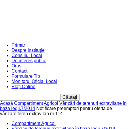
Primar
Despre Instituție
Consiliul Local
De interes public
Oraș
Contact
Formulare Tip
Monitorul Oficial Local
Plăți Online
Acasă
Compartiment Agricol
Vânzări de terenuri extravilane în
baza legii.7/2014
Notificare preemptori pentru oferta de
vânzare teren extravilan nr 114
Compartiment Agricol
Vânzări de terenuri extravilane în baza legii.7/2014