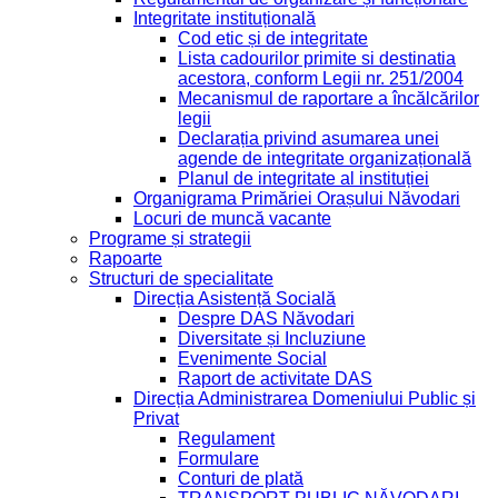
Integritate instituțională
Cod etic și de integritate
Lista cadourilor primite si destinatia
acestora, conform Legii nr. 251/2004
Mecanismul de raportare a încălcărilor
legii
Declarația privind asumarea unei
agende de integritate organizațională
Planul de integritate al instituției
Organigrama Primăriei Orașului Năvodari
Locuri de muncă vacante
Programe și strategii
Rapoarte
Structuri de specialitate
Direcția Asistență Socială
Despre DAS Năvodari
Diversitate și Incluziune
Evenimente Social
Raport de activitate DAS
Direcția Administrarea Domeniului Public și
Privat
Regulament
Formulare
Conturi de plată