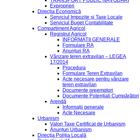
TRANSPORT PUBLIC NĂVODARI
Exproprieri
Direcția Economică
Serviciul Impozite și Taxe Locale
Serviciul Buget Contabilitate
Compartiment Agricol
Registrul Agricol
INFORMATII GENERALE
Formulare RA
Anunțuri RA
Vânzare teren extravilan – LEGEA
17/2014
Procedura
Formulare Teren Extravilan
Acte necesare pentru vânzare
teren extravilan
Documente preemptori
Documente Potențiali Cumpărători
Arendă
Informații generale
Acte Necesare
Urbanism
Valori Taxe Certificat de Urbanism
Anunțuri Urbanism
Direcția Poliția Locală