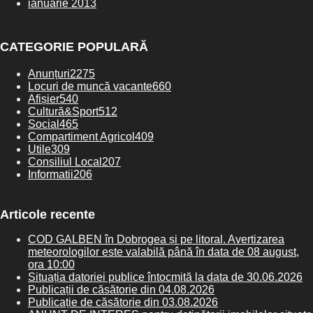
ianuarie 2013
CATEGORIE POPULARĂ
Anunțuri
2275
Locuri de muncă vacante
660
Afișier
540
Cultură&Sport
512
Social
465
Compartiment Agricol
409
Utile
309
Consiliul Local
207
Informatii
206
Articole recente
COD GALBEN în Dobrogea și pe litoral. Avertizarea
meteorologilor este valabilă până în data de 08 august,
ora 10:00
Situația datoriei publice întocmită la data de 30.06.2026
Publicații de căsătorie din 04.08.2026
Publicație de căsătorie din 03.08.2026