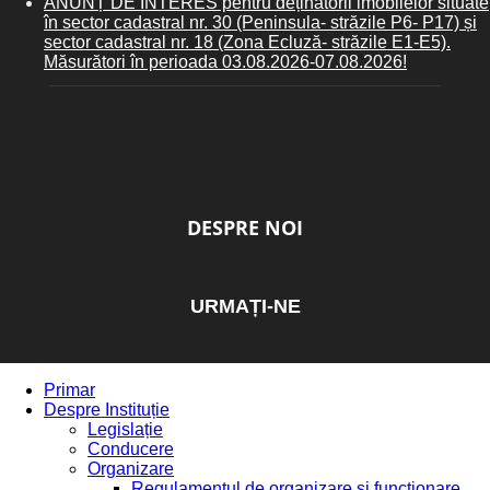
ANUNȚ DE INTERES pentru deținătorii imobilelor situate
în sector cadastral nr. 30 (Peninsula- străzile P6- P17) și
sector cadastral nr. 18 (Zona Ecluză- străzile E1-E5).
Măsurători în perioada 03.08.2026-07.08.2026!
DESPRE NOI
URMAȚI-NE
Primar
Despre Instituție
Legislație
Conducere
Organizare
Regulamentul de organizare și funcționare