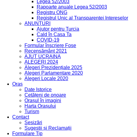
Legea 52/2003
Rapoarte anuale Legea 52/2003
Registru ONG
Registrul Unic al Transparentei Intereselor
ANUNȚURI
Ajutor pentru Turcia
Cald în Casa Ta
COVID-19
Formular înscriere Fose
Recensământ 2021
AJUT UCRAINA
ALEGERI 2024
Alegeri Prezidențiale 2025
Alegeri Parlamentare 2020
Alegeri Locale 2020
Oraș
Date Istorice
Cetățeni de onoare
Orașul în imagini
Harta Orașului
Turism
Contact
Sesizări
Sugestii și Reclamații
Formulare Tip