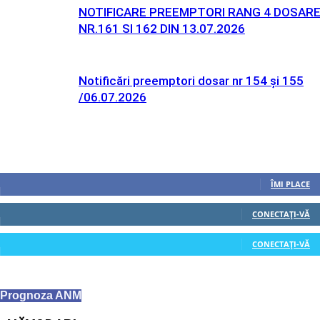
NOTIFICARE PREEMPTORI RANG 4 DOSAR
NR.161 SI 162 DIN 13.07.2026
Notificări preemptori dosar nr 154 și 155
/06.07.2026
Urmăriți-ne
0
Fani
ÎMI PLACE
0
Cititori
CONECTAȚI-VĂ
0
Cititori
CONECTAȚI-VĂ
Prognoza ANM