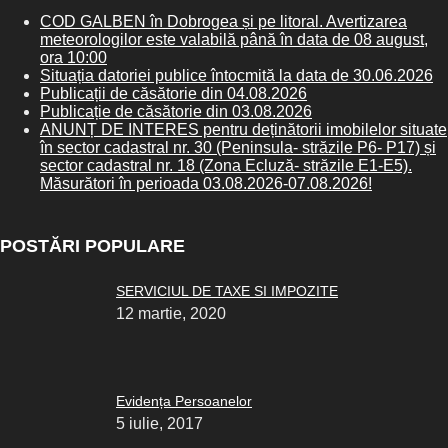
COD GALBEN în Dobrogea și pe litoral. Avertizarea
meteorologilor este valabilă până în data de 08 august,
ora 10:00
Situația datoriei publice întocmită la data de 30.06.2026
Publicații de căsătorie din 04.08.2026
Publicație de căsătorie din 03.08.2026
ANUNȚ DE INTERES pentru deținătorii imobilelor situate
în sector cadastral nr. 30 (Peninsula- străzile P6- P17) și
sector cadastral nr. 18 (Zona Ecluză- străzile E1-E5).
Măsurători în perioada 03.08.2026-07.08.2026!
POSTĂRI POPULARE
SERVICIUL DE TAXE SI IMPOZITE
12 martie, 2020
Evidența Persoanelor
5 iulie, 2017