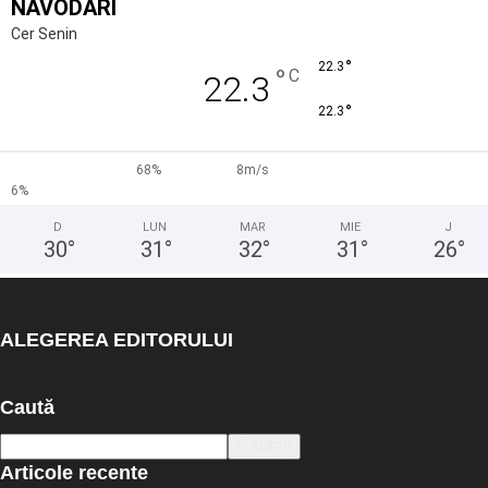
NĂVODARI
Cer Senin
°
22.3
°
C
22.3
°
22.3
68%
8m/s
6%
D
LUN
MAR
MIE
J
30
°
31
°
32
°
31
°
26
°
ALEGEREA EDITORULUI
Caută
Articole recente