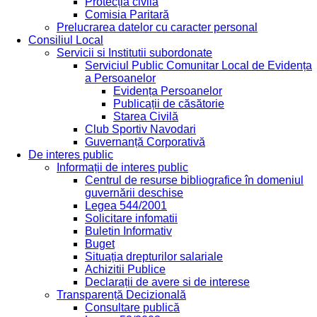
Protecția civilă
Comisia Paritară
Prelucrarea datelor cu caracter personal
Consiliul Local
Servicii si Institutii subordonate
Serviciul Public Comunitar Local de Evidența
a Persoanelor
Evidența Persoanelor
Publicații de căsătorie
Starea Civilă
Club Sportiv Navodari
Guvernanță Corporativă
De interes public
Informații de interes public
Centrul de resurse bibliografice în domeniul
guvernării deschise
Legea 544/2001
Solicitare infomatii
Buletin Informativ
Buget
Situația drepturilor salariale
Achizitii Publice
Declarații de avere si de interese
Transparență Decizională
Consultare publică