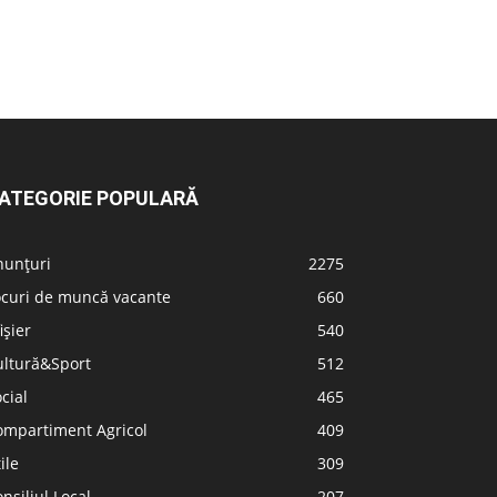
ATEGORIE POPULARĂ
nunțuri
2275
ocuri de muncă vacante
660
ișier
540
ultură&Sport
512
cial
465
ompartiment Agricol
409
ile
309
nsiliul Local
207