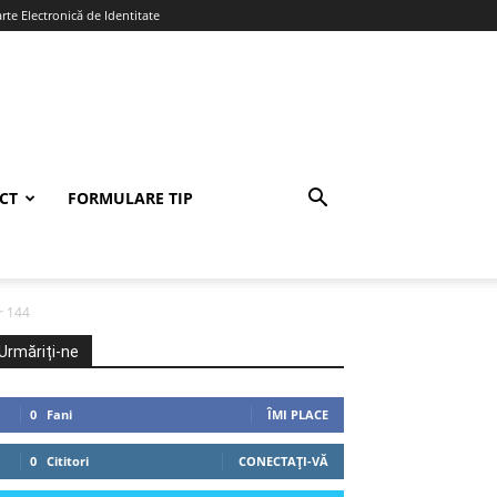
te Electronică de Identitate
CT
FORMULARE TIP
r 144
Urmăriți-ne
0
Fani
ÎMI PLACE
0
Cititori
CONECTAȚI-VĂ