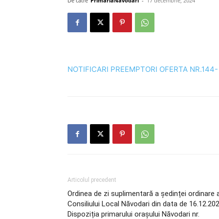
De către
PrimariaNavodari
-
17 decembrie, 2024
NOTIFICARI PREEMPTORI OFERTA NR.144-
Articolul precedent
Ordinea de zi suplimentară a ședinței ordinare 
Consiliului Local Năvodari din data de 16.12.202
Dispoziția primarului orașului Năvodari nr.