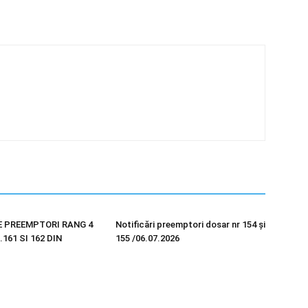
E PREEMPTORI RANG 4
Notificări preemptori dosar nr 154 și
161 SI 162 DIN
155 /06.07.2026