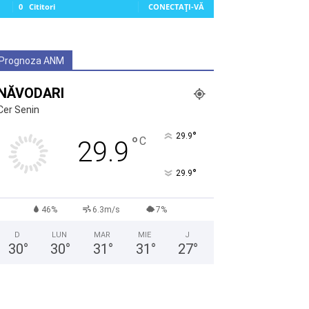
0
Cititori
CONECTAȚI-VĂ
Prognoza ANM
NĂVODARI
Cer Senin
°
29.9
°
C
29.9
°
29.9
46%
6.3m/s
7%
D
LUN
MAR
MIE
J
30
°
30
°
31
°
31
°
27
°