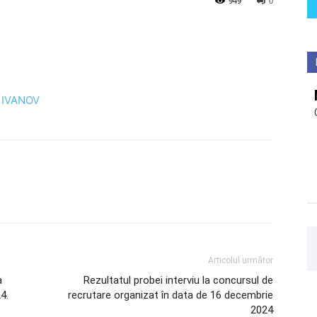
949
0
 IVANOV
Articolul următor
a
Rezultatul probei interviu la concursul de
4.
recrutare organizat în data de 16 decembrie
2024