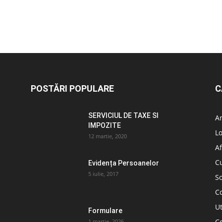
POSTĂRI POPULARE
C
SERVICIUL DE TAXE SI
A
IMPOZITE
L
12 martie, 2020
Af
C
Evidența Persoanelor
5 iulie, 2017
So
C
Ut
Formulare
Co
1 martie, 2026