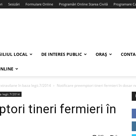
ri
Sesizări
Formulare Online
Programări Online Starea Civilă
Programare Car
ILIUL LOCAL
DE INTERES PUBLIC
ORAȘ
CONTA
ONLINE
xtravilane în baza legii.7/2014
Notificare preemptori tineri fermieri în dosar n
a legii.7/2014
tori tineri fermieri în