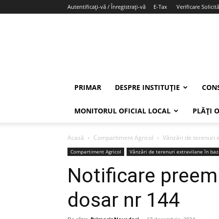
Autentificați-vă / Înregistrați-vă
E-Tax
Verificare Solicită
PRIMAR
DESPRE INSTITUȚIE
CONS
MONITORUL OFICIAL LOCAL
PLĂȚI 
Acasă
Compartiment Agricol
Vânzări de terenuri e
Compartiment Agricol
Vânzări de terenuri extravilane în baz
Notificare preemp
dosar nr 144