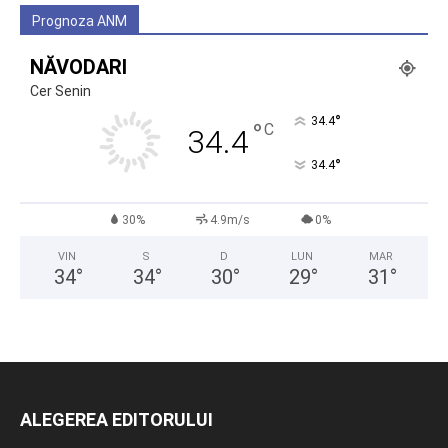
Prognoza ANM
NĂVODARI
Cer Senin
°
34.4
°
C
34.4
°
34.4
30%
4.9m/s
0%
VIN
S
D
LUN
MAR
34
°
34
°
30
°
29
°
31
°
ALEGEREA EDITORULUI