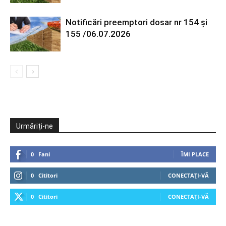
Notificări preemptori dosar nr 154 și
155 /06.07.2026
Urmăriți-ne
0
Fani
ÎMI PLACE
0
Cititori
CONECTAȚI-VĂ
0
Cititori
CONECTAȚI-VĂ