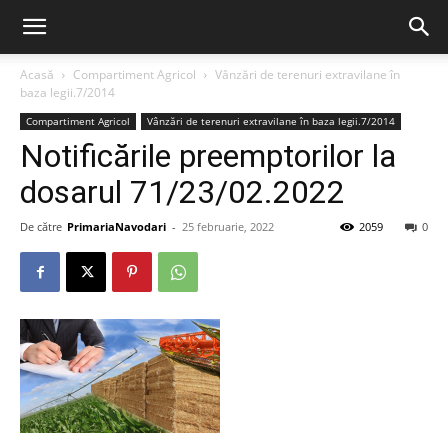
Acasă
Compartiment Agricol
Vânzări de terenuri extravilane în
baza legii.7/2014
Compartiment Agricol
Vânzări de terenuri extravilane în baza legii.7/2014
Notificările preemptorilor la
dosarul 71/23/02.2022
De către
PrimariaNavodari
-
25 februarie, 2022
2059
0