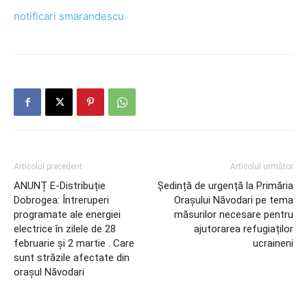
notificari smarandescu
Articolul precedent
Articolul următor
ANUNȚ E-Distribuție
Ședință de urgență la Primăria
Dobrogea: Întreruperi
Orașului Năvodari pe tema
programate ale energiei
măsurilor necesare pentru
electrice în zilele de 28
ajutorarea refugiaților
februarie și 2 martie . Care
ucraineni
sunt străzile afectate din
orașul Năvodari