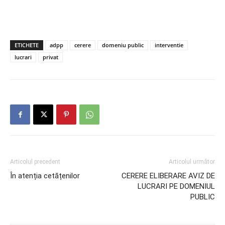
ETICHETE
adpp
cerere
domeniu public
interventie
lucrari
privat
Articolul precedent
Articolul următor
În atenția cetățenilor
CERERE ELIBERARE AVIZ DE
LUCRARI PE DOMENIUL
PUBLIC