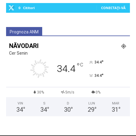
0
Cititori
CONECTAȚI-VĂ
Prognoza ANM
NĂVODARI
Cer Senin
°
34.4
°
C
34.4
°
34.4
30%
5m/s
0%
VIN
S
D
LUN
MAR
34
°
34
°
30
°
29
°
31
°