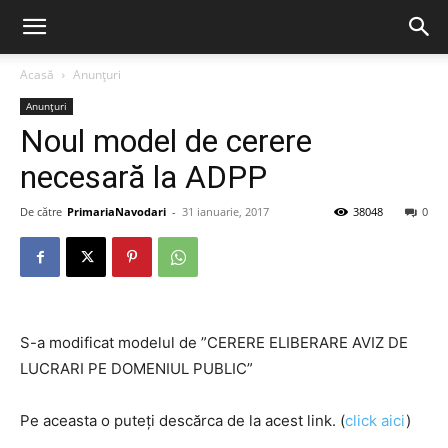
Acasă
Anunțuri
Anunțuri
Noul model de cerere
necesară la ADPP
De către
PrimariaNavodari
-
31 ianuarie, 2017
38048
0
S-a modificat modelul de ”CERERE ELIBERARE AVIZ DE
LUCRARI PE DOMENIUL PUBLIC”
Pe aceasta o puteți descărca de la acest link. (
click aici
)