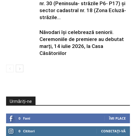
nr. 30 (Peninsula- străzile P6- P17) și
sector cadastral nr. 18 (Zona Ecluză-
străzile...
Năvodari își celebrează seniorii.
Ceremoniile de premiere au debutat
marți, 14 iulie 2026, la Casa
Căsătoriilor
Urmăriți-ne
0
Fani
ÎMI PLACE
0
Cititori
CONECTAȚI-VĂ