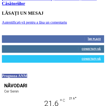
Căsătoriilor
LĂSAȚI UN MESAJ
Autentificați-vă pentru a lăsa un comentariu
Urmăriți-ne
0
Fani
ÎMI PLACE
0
Cititori
CONECTAȚI-VĂ
0
Cititori
CONECTAȚI-VĂ
Prognoza ANM
NĂVODARI
Cer Senin
°
21.6
°
C
21.6