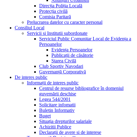
Anunțuri Urbanism
Direcția Poliția Locală
Protecția civilă
Comisia Paritară
Prelucrarea datelor cu caracter personal
Consiliul Local
Servicii si Institutii subordonate
Serviciul Public Comunitar Local de Evidența a
Persoanelor
Evidența Persoanelor
Publicații de căsătorie
Starea Civilă
Club Sportiv Navodari
Guvernanță Corporativă
De interes public
Informații de interes public
Centrul de resurse bibliografice în domeniul
guvernării deschise
Legea 544/2001
Solicitare infomatii
Buletin Informativ
Buget
Situația drepturilor salariale
Achizitii Publice
Declarații de avere si de interese