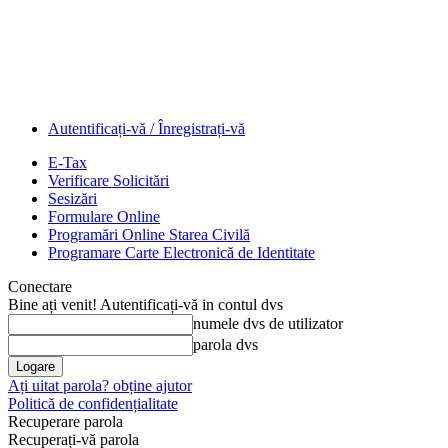
Autentificați-vă / Înregistrați-vă
E-Tax
Verificare Solicitări
Sesizări
Formulare Online
Programări Online Starea Civilă
Programare Carte Electronică de Identitate
Conectare
Bine ați venit! Autentificați-vă in contul dvs
numele dvs de utilizator
parola dvs
Ați uitat parola? obține ajutor
Politică de confidențialitate
Recuperare parola
Recuperați-vă parola