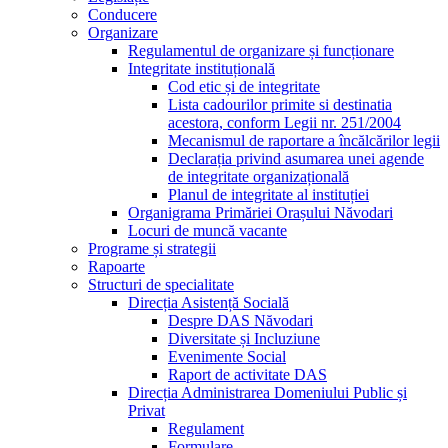
Conducere
Organizare
Regulamentul de organizare și funcționare
Integritate instituțională
Cod etic și de integritate
Lista cadourilor primite si destinatia
acestora, conform Legii nr. 251/2004
Mecanismul de raportare a încălcărilor legii
Declarația privind asumarea unei agende
de integritate organizațională
Planul de integritate al instituției
Organigrama Primăriei Orașului Năvodari
Locuri de muncă vacante
Programe și strategii
Rapoarte
Structuri de specialitate
Direcția Asistență Socială
Despre DAS Năvodari
Diversitate și Incluziune
Evenimente Social
Raport de activitate DAS
Direcția Administrarea Domeniului Public și
Privat
Regulament
Formulare