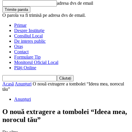
adresa dvs de email
O parola va fi trimisă pe adresa dvs de email.
Primar
Despre Instituție
Consiliul Local
De interes public
Oraș
Contact
Formulare Tip
Monitorul Oficial Local
Plăți Online
Acasă
Anunțuri
O nouă extragere a tombolei “Ideea mea, norocul
tău”
Anunțuri
O nouă extragere a tombolei “Ideea mea,
norocul tău”