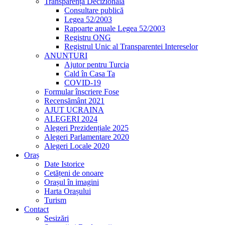
Transparență Decizională
Consultare publică
Legea 52/2003
Rapoarte anuale Legea 52/2003
Registru ONG
Registrul Unic al Transparentei Intereselor
ANUNȚURI
Ajutor pentru Turcia
Cald în Casa Ta
COVID-19
Formular înscriere Fose
Recensământ 2021
AJUT UCRAINA
ALEGERI 2024
Alegeri Prezidențiale 2025
Alegeri Parlamentare 2020
Alegeri Locale 2020
Oraș
Date Istorice
Cetățeni de onoare
Orașul în imagini
Harta Orașului
Turism
Contact
Sesizări