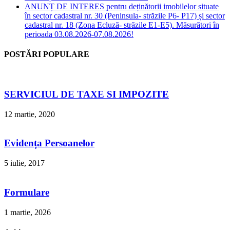
ANUNȚ DE INTERES pentru deținătorii imobilelor situate
în sector cadastral nr. 30 (Peninsula- străzile P6- P17) și sector
cadastral nr. 18 (Zona Ecluză- străzile E1-E5). Măsurători în
perioada 03.08.2026-07.08.2026!
POSTĂRI POPULARE
SERVICIUL DE TAXE SI IMPOZITE
12 martie, 2020
Evidența Persoanelor
5 iulie, 2017
Formulare
1 martie, 2026