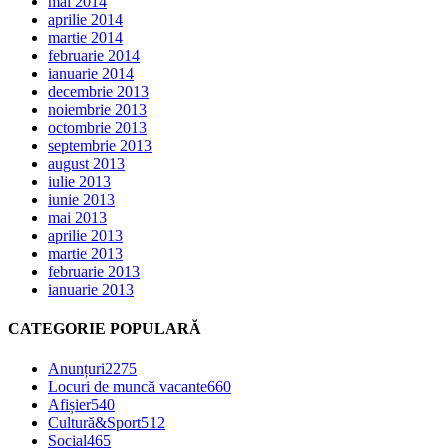
mai 2014
aprilie 2014
martie 2014
februarie 2014
ianuarie 2014
decembrie 2013
noiembrie 2013
octombrie 2013
septembrie 2013
august 2013
iulie 2013
iunie 2013
mai 2013
aprilie 2013
martie 2013
februarie 2013
ianuarie 2013
CATEGORIE POPULARĂ
Anunțuri
2275
Locuri de muncă vacante
660
Afișier
540
Cultură&Sport
512
Social
465