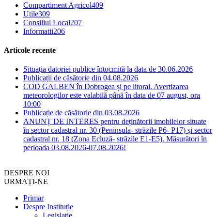
Compartiment Agricol
409
Utile
309
Consiliul Local
207
Informatii
206
Articole recente
Situația datoriei publice întocmită la data de 30.06.2026
Publicații de căsătorie din 04.08.2026
COD GALBEN în Dobrogea și pe litoral. Avertizarea
meteorologilor este valabilă până în data de 07 august, ora
10:00
Publicație de căsătorie din 03.08.2026
ANUNȚ DE INTERES pentru deținătorii imobilelor situate
în sector cadastral nr. 30 (Peninsula- străzile P6- P17) și sector
cadastral nr. 18 (Zona Ecluză- străzile E1-E5). Măsurători în
perioada 03.08.2026-07.08.2026!
DESPRE NOI
URMAȚI-NE
Primar
Despre Instituție
Legislație