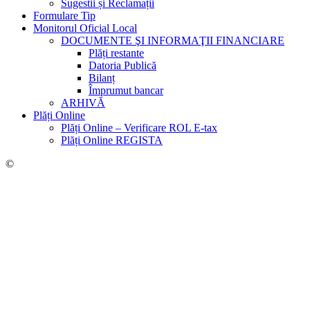
Sugestii și Reclamații
Formulare Tip
Monitorul Oficial Local
DOCUMENTE ŞI INFORMAŢII FINANCIARE
Plăți restante
Datoria Publică
Bilanț
Împrumut bancar
ARHIVĂ
Plăți Online
Plăți Online – Verificare ROL E-tax
Plăți Online REGISTA
©