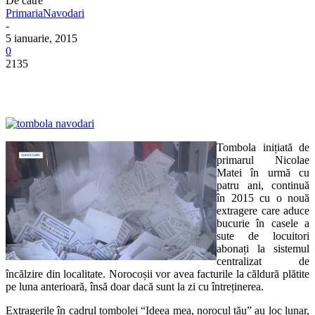
De către
PrimariaNavodari
-
5 ianuarie, 2015
0
2135
Tombola inițiată de
primarul Nicolae
Matei în urmă cu
patru ani, continuă
în 2015 cu o nouă
extragere care aduce
bucurie în casele a
sute de locuitori
abonați la sistemul
centralizat de
încălzire din localitate. Norocoșii vor avea facturile la căldură plătite
pe luna anterioară, însă doar dacă sunt la zi cu întreținerea.
Extragerile în cadrul tombolei “Ideea mea, norocul tău” au loc lunar,