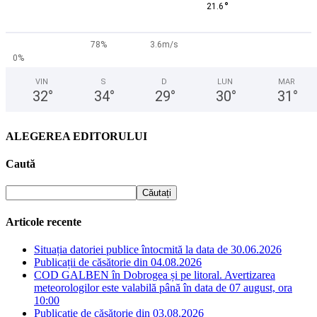
°
21.6
78%
3.6m/s
0%
VIN
S
D
LUN
MAR
32
°
34
°
29
°
30
°
31
°
ALEGEREA EDITORULUI
Caută
Articole recente
Situația datoriei publice întocmită la data de 30.06.2026
Publicații de căsătorie din 04.08.2026
COD GALBEN în Dobrogea și pe litoral. Avertizarea
meteorologilor este valabilă până în data de 07 august, ora
10:00
Publicație de căsătorie din 03.08.2026