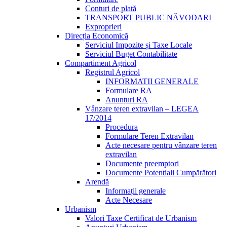
Conturi de plată
TRANSPORT PUBLIC NĂVODARI
Exproprieri
Direcția Economică
Serviciul Impozite și Taxe Locale
Serviciul Buget Contabilitate
Compartiment Agricol
Registrul Agricol
INFORMATII GENERALE
Formulare RA
Anunțuri RA
Vânzare teren extravilan – LEGEA
17/2014
Procedura
Formulare Teren Extravilan
Acte necesare pentru vânzare teren
extravilan
Documente preemptori
Documente Potențiali Cumpărători
Arendă
Informații generale
Acte Necesare
Urbanism
Valori Taxe Certificat de Urbanism