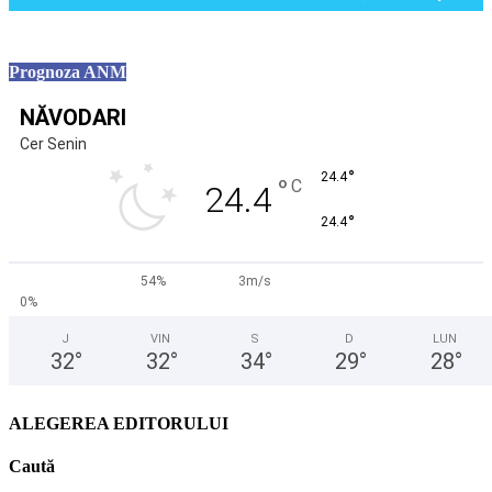
Prognoza ANM
NĂVODARI
Cer Senin
°
24.4
°
C
24.4
°
24.4
54%
3m/s
0%
J
VIN
S
D
LUN
32
°
32
°
34
°
29
°
28
°
ALEGEREA EDITORULUI
Caută