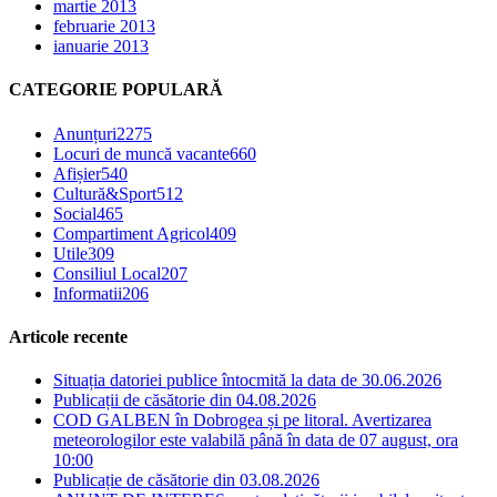
martie 2013
februarie 2013
ianuarie 2013
CATEGORIE POPULARĂ
Anunțuri
2275
Locuri de muncă vacante
660
Afișier
540
Cultură&Sport
512
Social
465
Compartiment Agricol
409
Utile
309
Consiliul Local
207
Informatii
206
Articole recente
Situația datoriei publice întocmită la data de 30.06.2026
Publicații de căsătorie din 04.08.2026
COD GALBEN în Dobrogea și pe litoral. Avertizarea
meteorologilor este valabilă până în data de 07 august, ora
10:00
Publicație de căsătorie din 03.08.2026