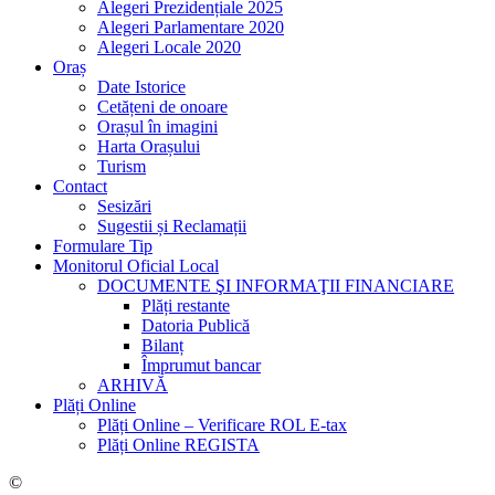
Alegeri Prezidențiale 2025
Alegeri Parlamentare 2020
Alegeri Locale 2020
Oraș
Date Istorice
Cetățeni de onoare
Orașul în imagini
Harta Orașului
Turism
Contact
Sesizări
Sugestii și Reclamații
Formulare Tip
Monitorul Oficial Local
DOCUMENTE ŞI INFORMAŢII FINANCIARE
Plăți restante
Datoria Publică
Bilanț
Împrumut bancar
ARHIVĂ
Plăți Online
Plăți Online – Verificare ROL E-tax
Plăți Online REGISTA
©