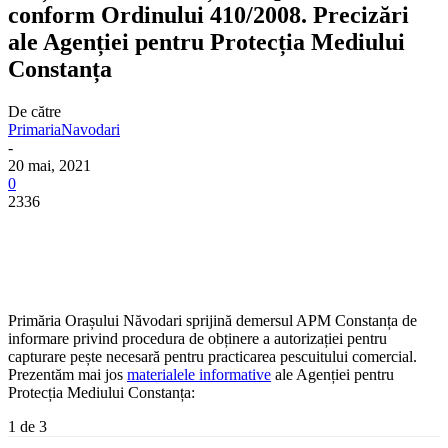
conform Ordinului 410/2008. Precizări
ale Agenției pentru Protecția Mediului
Constanța
De către
PrimariaNavodari
-
20 mai, 2021
0
2336
Primăria Orașului Năvodari sprijină demersul APM Constanța de
informare privind procedura de obținere a autorizației pentru
capturare pește necesară pentru practicarea pescuitului comercial.
Prezentăm mai jos
materialele informative
ale Agenției pentru
Protecția Mediului Constanța:
1
de 3