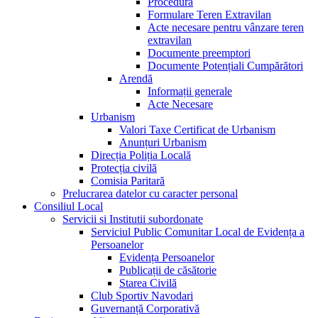
Procedura
Formulare Teren Extravilan
Acte necesare pentru vânzare teren
extravilan
Documente preemptori
Documente Potențiali Cumpărători
Arendă
Informații generale
Acte Necesare
Urbanism
Valori Taxe Certificat de Urbanism
Anunțuri Urbanism
Direcția Poliția Locală
Protecția civilă
Comisia Paritară
Prelucrarea datelor cu caracter personal
Consiliul Local
Servicii si Institutii subordonate
Serviciul Public Comunitar Local de Evidența a
Persoanelor
Evidența Persoanelor
Publicații de căsătorie
Starea Civilă
Club Sportiv Navodari
Guvernanță Corporativă