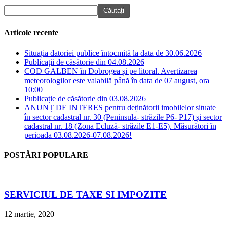
Articole recente
Situația datoriei publice întocmită la data de 30.06.2026
Publicații de căsătorie din 04.08.2026
COD GALBEN în Dobrogea și pe litoral. Avertizarea
meteorologilor este valabilă până în data de 07 august, ora
10:00
Publicație de căsătorie din 03.08.2026
ANUNȚ DE INTERES pentru deținătorii imobilelor situate
în sector cadastral nr. 30 (Peninsula- străzile P6- P17) și sector
cadastral nr. 18 (Zona Ecluză- străzile E1-E5). Măsurători în
perioada 03.08.2026-07.08.2026!
POSTĂRI POPULARE
SERVICIUL DE TAXE SI IMPOZITE
12 martie, 2020