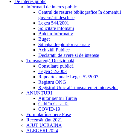
De interes public
Informații de interes public
Centrul de resurse bibliografice în domeniul
guvernării deschise
Legea 544/2001
Solicitare infomatii
Buletin Informativ
Buget
Situația drepturilor salariale
Achizitii Publice
Declarații de avere si de interese
Transparență Decizională
Consultare publică
Legea 52/2003
Rapoarte anuale Legea 52/2003
Registru ONG
Registrul Unic al Transparentei Intereselor
ANUNȚURI
Ajutor pentru Turcia
Cald în Casa Ta
COVID-19
Formular înscriere Fose
Recensământ 2021
AJUT UCRAINA
ALEGERI 2024