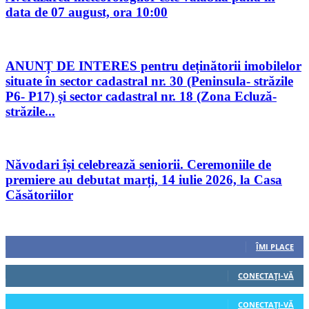
data de 07 august, ora 10:00
ANUNȚ DE INTERES pentru deținătorii imobilelor
situate în sector cadastral nr. 30 (Peninsula- străzile
P6- P17) și sector cadastral nr. 18 (Zona Ecluză-
străzile...
Năvodari își celebrează seniorii. Ceremoniile de
premiere au debutat marți, 14 iulie 2026, la Casa
Căsătoriilor
Urmăriți-ne
0
Fani
ÎMI PLACE
0
Cititori
CONECTAȚI-VĂ
0
Cititori
CONECTAȚI-VĂ