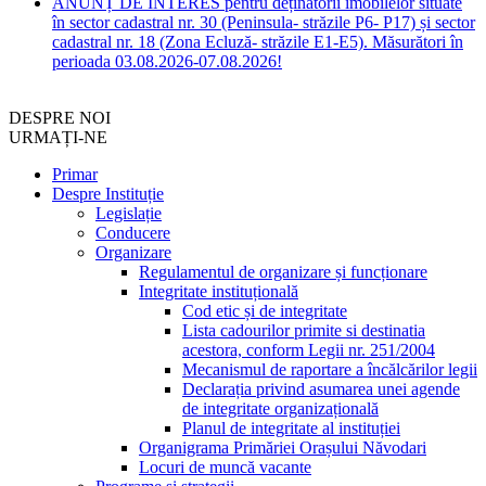
ANUNȚ DE INTERES pentru deținătorii imobilelor situate
în sector cadastral nr. 30 (Peninsula- străzile P6- P17) și sector
cadastral nr. 18 (Zona Ecluză- străzile E1-E5). Măsurători în
perioada 03.08.2026-07.08.2026!
DESPRE NOI
URMAȚI-NE
Primar
Despre Instituție
Legislație
Conducere
Organizare
Regulamentul de organizare și funcționare
Integritate instituțională
Cod etic și de integritate
Lista cadourilor primite si destinatia
acestora, conform Legii nr. 251/2004
Mecanismul de raportare a încălcărilor legii
Declarația privind asumarea unei agende
de integritate organizațională
Planul de integritate al instituției
Organigrama Primăriei Orașului Năvodari
Locuri de muncă vacante