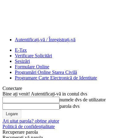
Autentificați-vă / Înregistrați-vă
E-Tax
Verificare Solicitări
Sesizări
Formulare Online
Programări Online Starea Civilă
Programare Carte Electronică de Identitate
Conectare
Bine ați venit! Autentificați-vă in contul dvs
numele dvs de utilizator
parola dvs
Ați uitat parola? obține ajutor
Politică de confidențialitate
Recuperare parola
Recuperați-vă parola