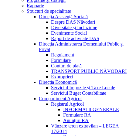
Programe și strategii
Rapoarte
Structuri de specialitate
Direcția Asistență Socială
Despre DAS Năvodari
Diversitate și Incluziune
Evenimente Social
Raport de activitate DAS
Direcția Administrarea Domeniului Public și
Privat
Regulament
Formulare
Conturi de plată
TRANSPORT PUBLIC NĂVODARI
Exproprieri
Direcția Economică
Serviciul Impozite și Taxe Locale
Serviciul Buget Contabilitate
Compartiment Agricol
Registrul Agricol
INFORMATII GENERALE
Formulare RA
Anunțuri RA
Vânzare teren extravilan – LEGEA
17/2014