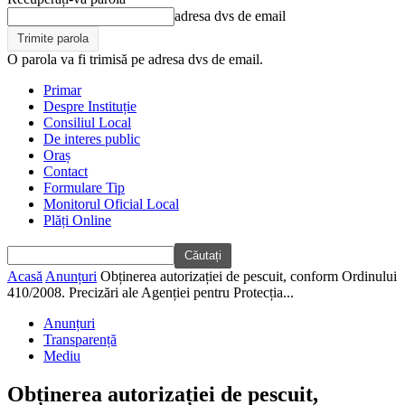
adresa dvs de email
O parola va fi trimisă pe adresa dvs de email.
Primar
Despre Instituție
Consiliul Local
De interes public
Oraș
Contact
Formulare Tip
Monitorul Oficial Local
Plăți Online
Acasă
Anunțuri
Obținerea autorizației de pescuit, conform Ordinului
410/2008. Precizări ale Agenției pentru Protecția...
Anunțuri
Transparență
Mediu
Obținerea autorizației de pescuit,