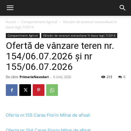
Acasă
Compartiment Agricol
Vânzări de terenuri extravilane în
baza legii.7/2014
Compartiment Agricol
Vânzări de terenuri extravilane în baza legii.7/2014
Ofertă de vânzare teren nr.
154/06.07.2026 și nr
155/06.07.2026
De către
PrimariaNavodari
-
6 iulie, 2026
213
0
Oferta nr.155 Caras Florin Mihai de afisat
Oferta nr 154 Caras Florin Mihai de afisat