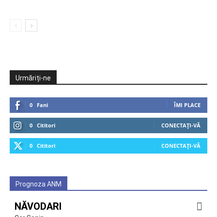
Urmăriți-ne
0
Fani
ÎMI PLACE
0
Cititori
CONECTAȚI-VĂ
0
Cititori
CONECTAȚI-VĂ
Prognoza ANM
NĂVODARI