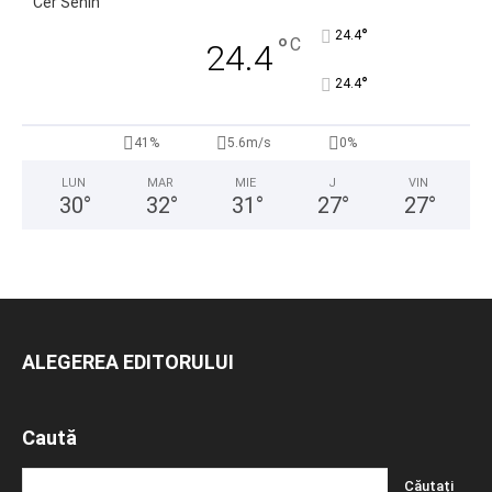
Cer Senin
°
24.4
°
C
24.4
°
24.4
41%
5.6m/s
0%
LUN
MAR
MIE
J
VIN
30
°
32
°
31
°
27
°
27
°
ALEGEREA EDITORULUI
Caută