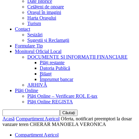
Date Istorice
Cetățeni de onoare
Orașul în imagini
Harta Orașului
Turism
Contact
Sesizări
Sugestii și Reclamații
Formulare Tip
Monitorul Oficial Local
DOCUMENTE ŞI INFORMAŢII FINANCIARE
Plăți restante
Datoria Publică
Bilanț
Împrumut bancar
ARHIVĂ
Plăți Online
Plăți Online – Verificare ROL E-tax
Plăți Online REGISTA
Acasă
Compartiment Agricol
Oferta, notificari preemptori la dosar
vanzare teren CHERAR MANOIELA VERONICA
Compartiment Agricol