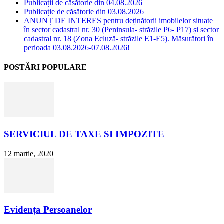
Publicații de căsătorie din 04.08.2026
Publicație de căsătorie din 03.08.2026
ANUNȚ DE INTERES pentru deținătorii imobilelor situate
în sector cadastral nr. 30 (Peninsula- străzile P6- P17) și sector
cadastral nr. 18 (Zona Ecluză- străzile E1-E5). Măsurători în
perioada 03.08.2026-07.08.2026!
POSTĂRI POPULARE
SERVICIUL DE TAXE SI IMPOZITE
12 martie, 2020
Evidența Persoanelor