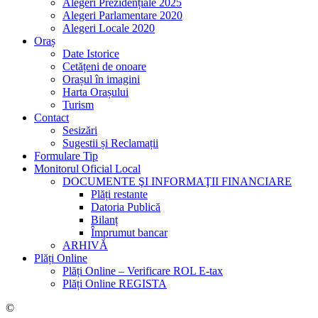
Alegeri Prezidențiale 2025
Alegeri Parlamentare 2020
Alegeri Locale 2020
Oraș
Date Istorice
Cetățeni de onoare
Orașul în imagini
Harta Orașului
Turism
Contact
Sesizări
Sugestii și Reclamații
Formulare Tip
Monitorul Oficial Local
DOCUMENTE ŞI INFORMAŢII FINANCIARE
Plăți restante
Datoria Publică
Bilanț
Împrumut bancar
ARHIVĂ
Plăți Online
Plăți Online – Verificare ROL E-tax
Plăți Online REGISTA
©