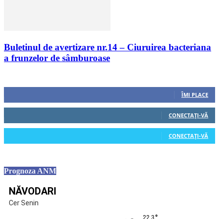
Buletinul de avertizare nr.14 – Ciuruirea bacteriana
a frunzelor de sâmburoase
Urmăriți-ne
0
Fani
ÎMI PLACE
0
Cititori
CONECTAȚI-VĂ
0
Cititori
CONECTAȚI-VĂ
Prognoza ANM
NĂVODARI
Cer Senin
°
22.3