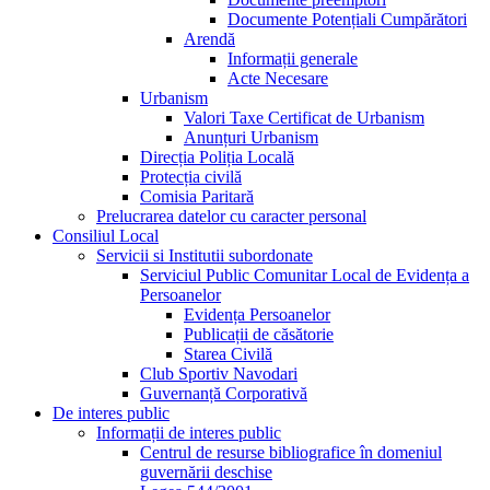
Documente Potențiali Cumpărători
Arendă
Informații generale
Acte Necesare
Urbanism
Valori Taxe Certificat de Urbanism
Anunțuri Urbanism
Direcția Poliția Locală
Protecția civilă
Comisia Paritară
Prelucrarea datelor cu caracter personal
Consiliul Local
Servicii si Institutii subordonate
Serviciul Public Comunitar Local de Evidența a
Persoanelor
Evidența Persoanelor
Publicații de căsătorie
Starea Civilă
Club Sportiv Navodari
Guvernanță Corporativă
De interes public
Informații de interes public
Centrul de resurse bibliografice în domeniul
guvernării deschise