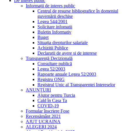
De interes public
Informații de interes public
Centrul de resurse bibliografice în domeniul
guvernării deschise
Legea 544/2001
Solicitare infomatii
Buletin Informativ
Buget
Situația drepturilor salariale
Achizitii Publice
Declarații de avere si de interese
Transparență Decizională
Consultare publică
Legea 52/2003
Rapoarte anuale Legea 52/2003
Registru ONG
Registrul Unic al Transparentei Intereselor
ANUNȚURI
Ajutor pentru Turcia
Cald în Casa Ta
COVID-19
Formular înscriere Fose
Recensământ 2021
AJUT UCRAINA
ALEGERI 2024