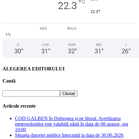
°
C
22.3
°
22.3
68%
8m/s
6%
D
LUN
MAR
MIE
J
30
°
31
°
32
°
31
°
26
°
ALEGEREA EDITORULUI
Caută
Articole recente
COD GALBEN în Dobrogea și pe litoral. Avertizarea
meteorologilor este valabilă până în data de 08 august, ora
10:00
Situația datoriei publice întocmită la data de 30.06.2026