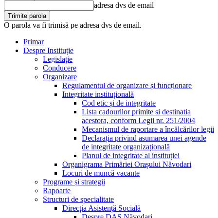
adresa dvs de email
O parola va fi trimisă pe adresa dvs de email.
Primar
Despre Instituție
Legislație
Conducere
Organizare
Regulamentul de organizare și funcționare
Integritate instituțională
Cod etic și de integritate
Lista cadourilor primite si destinatia
acestora, conform Legii nr. 251/2004
Mecanismul de raportare a încălcărilor legii
Declarația privind asumarea unei agende
de integritate organizațională
Planul de integritate al instituției
Organigrama Primăriei Orașului Năvodari
Locuri de muncă vacante
Programe și strategii
Rapoarte
Structuri de specialitate
Direcția Asistență Socială
Despre DAS Năvodari