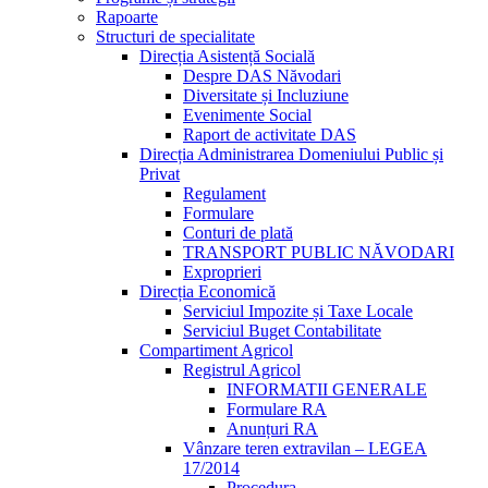
Rapoarte
Structuri de specialitate
Direcția Asistență Socială
Despre DAS Năvodari
Diversitate și Incluziune
Evenimente Social
Raport de activitate DAS
Direcția Administrarea Domeniului Public și
Privat
Regulament
Formulare
Conturi de plată
TRANSPORT PUBLIC NĂVODARI
Exproprieri
Direcția Economică
Serviciul Impozite și Taxe Locale
Serviciul Buget Contabilitate
Compartiment Agricol
Registrul Agricol
INFORMATII GENERALE
Formulare RA
Anunțuri RA
Vânzare teren extravilan – LEGEA
17/2014
Procedura