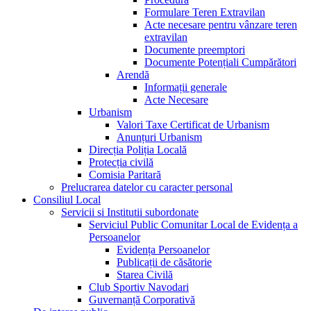
Formulare Teren Extravilan
Acte necesare pentru vânzare teren
extravilan
Documente preemptori
Documente Potențiali Cumpărători
Arendă
Informații generale
Acte Necesare
Urbanism
Valori Taxe Certificat de Urbanism
Anunțuri Urbanism
Direcția Poliția Locală
Protecția civilă
Comisia Paritară
Prelucrarea datelor cu caracter personal
Consiliul Local
Servicii si Institutii subordonate
Serviciul Public Comunitar Local de Evidența a
Persoanelor
Evidența Persoanelor
Publicații de căsătorie
Starea Civilă
Club Sportiv Navodari
Guvernanță Corporativă