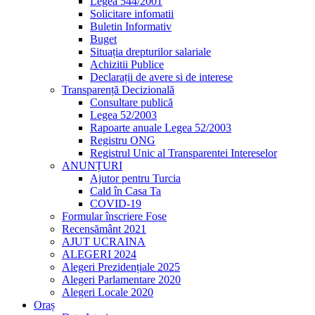
Legea 544/2001
Solicitare infomatii
Buletin Informativ
Buget
Situația drepturilor salariale
Achizitii Publice
Declarații de avere si de interese
Transparență Decizională
Consultare publică
Legea 52/2003
Rapoarte anuale Legea 52/2003
Registru ONG
Registrul Unic al Transparentei Intereselor
ANUNȚURI
Ajutor pentru Turcia
Cald în Casa Ta
COVID-19
Formular înscriere Fose
Recensământ 2021
AJUT UCRAINA
ALEGERI 2024
Alegeri Prezidențiale 2025
Alegeri Parlamentare 2020
Alegeri Locale 2020
Oraș