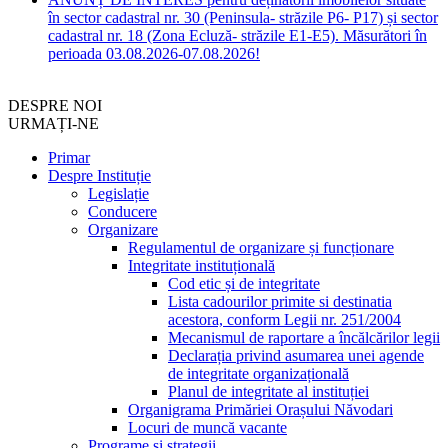
în sector cadastral nr. 30 (Peninsula- străzile P6- P17) și sector
cadastral nr. 18 (Zona Ecluză- străzile E1-E5). Măsurători în
perioada 03.08.2026-07.08.2026!
DESPRE NOI
URMAȚI-NE
Primar
Despre Instituție
Legislație
Conducere
Organizare
Regulamentul de organizare și funcționare
Integritate instituțională
Cod etic și de integritate
Lista cadourilor primite si destinatia
acestora, conform Legii nr. 251/2004
Mecanismul de raportare a încălcărilor legii
Declarația privind asumarea unei agende
de integritate organizațională
Planul de integritate al instituției
Organigrama Primăriei Orașului Năvodari
Locuri de muncă vacante
Programe și strategii