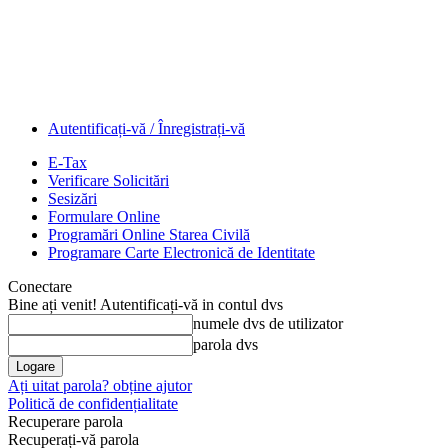
Autentificați-vă / Înregistrați-vă
E-Tax
Verificare Solicitări
Sesizări
Formulare Online
Programări Online Starea Civilă
Programare Carte Electronică de Identitate
Conectare
Bine ați venit! Autentificați-vă in contul dvs
numele dvs de utilizator
parola dvs
Ați uitat parola? obține ajutor
Politică de confidențialitate
Recuperare parola
Recuperați-vă parola