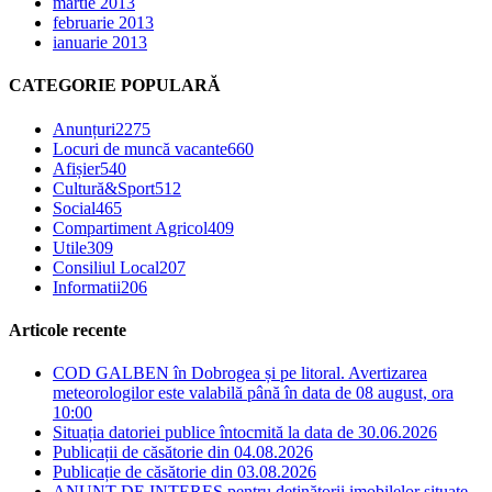
martie 2013
februarie 2013
ianuarie 2013
CATEGORIE POPULARĂ
Anunțuri
2275
Locuri de muncă vacante
660
Afișier
540
Cultură&Sport
512
Social
465
Compartiment Agricol
409
Utile
309
Consiliul Local
207
Informatii
206
Articole recente
COD GALBEN în Dobrogea și pe litoral. Avertizarea
meteorologilor este valabilă până în data de 08 august, ora
10:00
Situația datoriei publice întocmită la data de 30.06.2026
Publicații de căsătorie din 04.08.2026
Publicație de căsătorie din 03.08.2026
ANUNȚ DE INTERES pentru deținătorii imobilelor situate