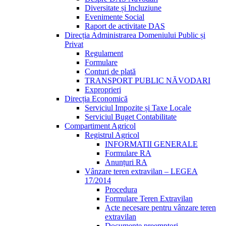
Diversitate și Incluziune
Evenimente Social
Raport de activitate DAS
Direcția Administrarea Domeniului Public și
Privat
Regulament
Formulare
Conturi de plată
TRANSPORT PUBLIC NĂVODARI
Exproprieri
Direcția Economică
Serviciul Impozite și Taxe Locale
Serviciul Buget Contabilitate
Compartiment Agricol
Registrul Agricol
INFORMATII GENERALE
Formulare RA
Anunțuri RA
Vânzare teren extravilan – LEGEA
17/2014
Procedura
Formulare Teren Extravilan
Acte necesare pentru vânzare teren
extravilan
Documente preemptori