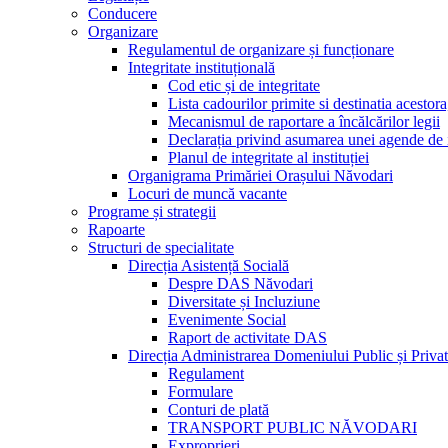
Conducere
Organizare
Regulamentul de organizare și funcționare
Integritate instituțională
Cod etic și de integritate
Lista cadourilor primite si destinatia acesto
Mecanismul de raportare a încălcărilor legii
Declarația privind asumarea unei agende de i
Planul de integritate al instituției
Organigrama Primăriei Orașului Năvodari
Locuri de muncă vacante
Programe și strategii
Rapoarte
Structuri de specialitate
Direcția Asistență Socială
Despre DAS Năvodari
Diversitate și Incluziune
Evenimente Social
Raport de activitate DAS
Direcția Administrarea Domeniului Public și Privat
Regulament
Formulare
Conturi de plată
TRANSPORT PUBLIC NĂVODARI
Exproprieri