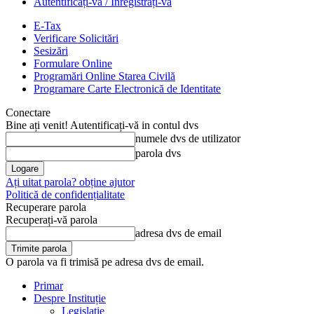
Autentificați-vă / Înregistrați-vă
E-Tax
Verificare Solicitări
Sesizări
Formulare Online
Programări Online Starea Civilă
Programare Carte Electronică de Identitate
Conectare
Bine ați venit! Autentificați-vă in contul dvs
numele dvs de utilizator
parola dvs
Ați uitat parola? obține ajutor
Politică de confidențialitate
Recuperare parola
Recuperați-vă parola
adresa dvs de email
O parola va fi trimisă pe adresa dvs de email.
Primar
Despre Instituție
Legislație