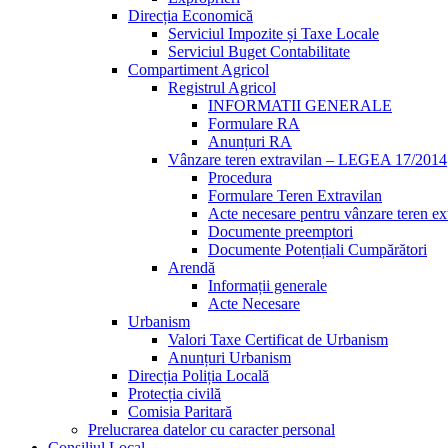
Direcția Economică
Serviciul Impozite și Taxe Locale
Serviciul Buget Contabilitate
Compartiment Agricol
Registrul Agricol
INFORMATII GENERALE
Formulare RA
Anunțuri RA
Vânzare teren extravilan – LEGEA 17/2014
Procedura
Formulare Teren Extravilan
Acte necesare pentru vânzare teren ex
Documente preemptori
Documente Potențiali Cumpărători
Arendă
Informații generale
Acte Necesare
Urbanism
Valori Taxe Certificat de Urbanism
Anunțuri Urbanism
Direcția Poliția Locală
Protecția civilă
Comisia Paritară
Prelucrarea datelor cu caracter personal
Consiliul Local