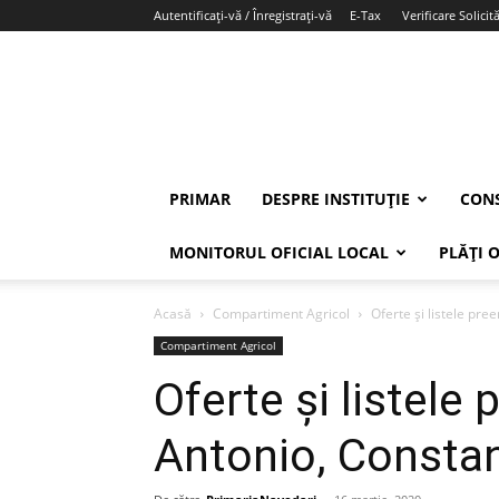
Autentificați-vă / Înregistrați-vă
E-Tax
Verificare Solicită
PRIMAR
DESPRE INSTITUȚIE
CONS
MONITORUL OFICIAL LOCAL
PLĂȚI 
Acasă
Compartiment Agricol
Oferte și listele pre
Compartiment Agricol
Oferte și listele
Antonio, Constan