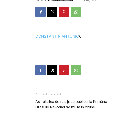
De către
PrimariaNavodari
-
16 martie, 2020
CONSTANTIN ANTONIO
6
Articolul precedent
Activitatea de relații cu publicul la Primăria
Orașului Năvodari se mută în online