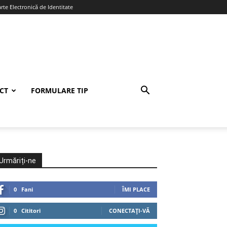
te Electronică de Identitate
CT
FORMULARE TIP
Urmăriți-ne
0
Fani
ÎMI PLACE
0
Cititori
CONECTAȚI-VĂ