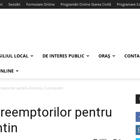
ri
Sesizări
Formulare Online
Programări Online Starea Civilă
Programare Car
ILIUL LOCAL
DE INTERES PUBLIC
ORAȘ
CONTA
ONLINE
emptorilor pentru Antonio, Constantin
 preemptorilor pentru
tin