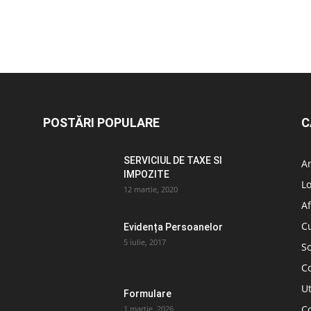
POSTĂRI POPULARE
C
SERVICIUL DE TAXE SI
A
IMPOZITE
L
12 martie, 2020
Af
C
Evidența Persoanelor
5 iulie, 2017
So
C
Ut
Formulare
Co
1 martie, 2026