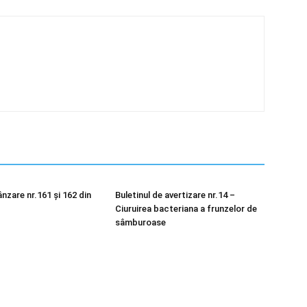
nzare nr.161 și 162 din
Buletinul de avertizare nr.14 –
Ciuruirea bacteriana a frunzelor de
sâmburoase