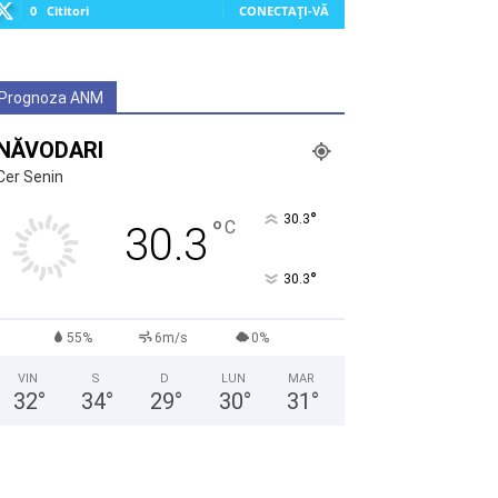
0
Cititori
CONECTAȚI-VĂ
Prognoza ANM
NĂVODARI
Cer Senin
°
30.3
°
C
30.3
°
30.3
55%
6m/s
0%
VIN
S
D
LUN
MAR
32
°
34
°
29
°
30
°
31
°