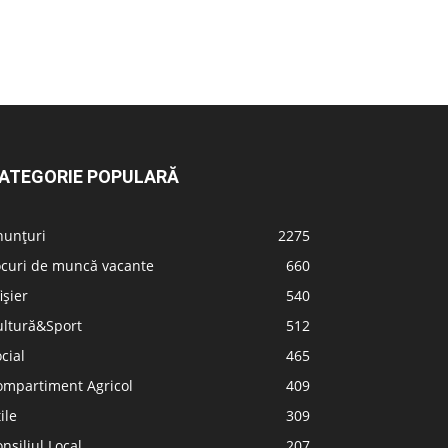
ATEGORIE POPULARĂ
nunțuri
2275
ocuri de muncă vacante
660
ișier
540
ultură&Sport
512
cial
465
ompartiment Agricol
409
ile
309
nsiliul Local
207