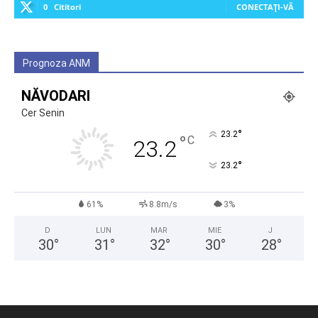
0
Cititori
CONECTAȚI-VĂ
Prognoza ANM
NĂVODARI
Cer Senin
°
23.2
°
C
23.2
°
23.2
61%
8.8m/s
3%
D
LUN
MAR
MIE
J
30
°
31
°
32
°
30
°
28
°