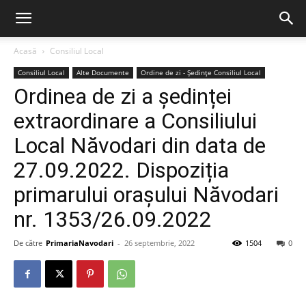
Acasă
Consiliul Local
Consiliul Local
Alte Documente
Ordine de zi - Ședințe Consiliul Local
Ordinea de zi a ședinței
extraordinare a Consiliului
Local Năvodari din data de
27.09.2022. Dispoziția
primarului orașului Năvodari
nr. 1353/26.09.2022
De către
PrimariaNavodari
-
26 septembrie, 2022
1504
0