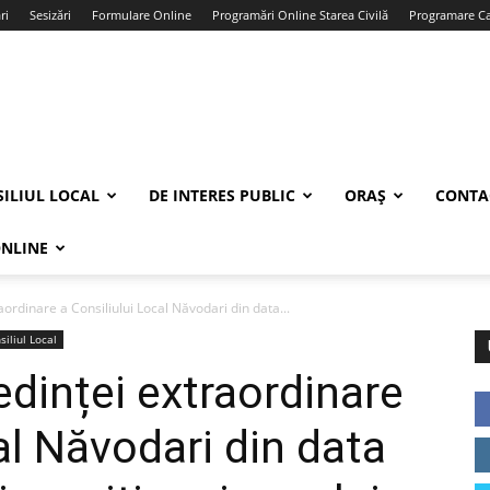
ri
Sesizări
Formulare Online
Programări Online Starea Civilă
Programare Car
ILIUL LOCAL
DE INTERES PUBLIC
ORAȘ
CONTA
ONLINE
aordinare a Consiliului Local Năvodari din data...
siliul Local
edinței extraordinare
al Năvodari din data