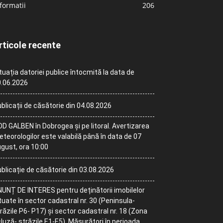
formatii
206
rticole recente
tuația datoriei publice întocmită la data de
.06.2026
blicații de căsătorie din 04.08.2026
D GALBEN în Dobrogea și pe litoral. Avertizarea
teorologilor este valabilă până în data de 07
gust, ora 10:00
blicație de căsătorie din 03.08.2026
UNȚ DE INTERES pentru deținătorii imobilelor
tuate în sector cadastral nr. 30 (Peninsula-
răzile P6- P17) și sector cadastral nr. 18 (Zona
luză- străzile E1-E5). Măsurători în perioada