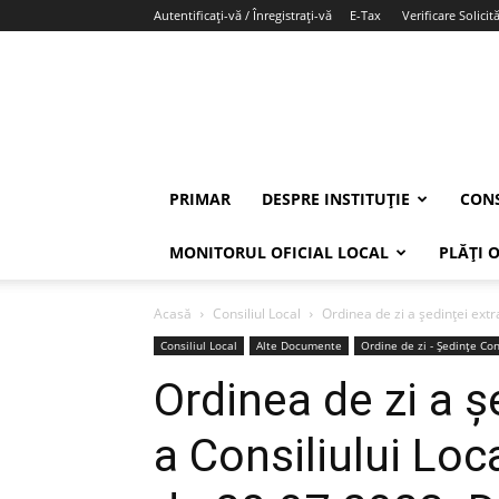
Autentificați-vă / Înregistrați-vă
E-Tax
Verificare Solicită
PRIMAR
DESPRE INSTITUȚIE
CONS
MONITORUL OFICIAL LOCAL
PLĂȚI 
Acasă
Consiliul Local
Ordinea de zi a ședinței extr
Consiliul Local
Alte Documente
Ordine de zi - Ședințe Con
Ordinea de zi a ș
a Consiliului Loc