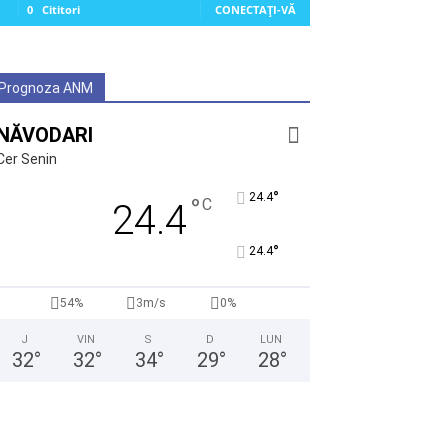
0
Cititori
CONECTAȚI-VĂ
Prognoza ANM
NĂVODARI
Cer Senin
°
24.4
°
C
24.4
°
24.4
54%
3m/s
0%
J
VIN
S
D
LUN
32
°
32
°
34
°
29
°
28
°