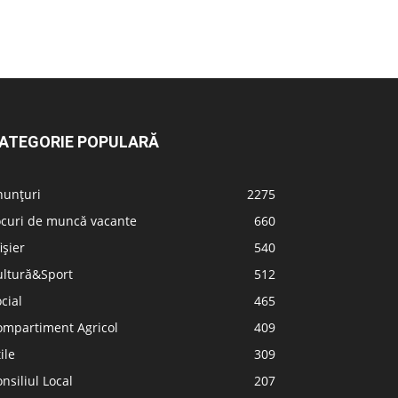
ATEGORIE POPULARĂ
nunțuri
2275
ocuri de muncă vacante
660
ișier
540
ultură&Sport
512
cial
465
ompartiment Agricol
409
ile
309
nsiliul Local
207