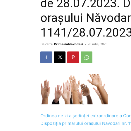
de 28.07.2023. D
orașului Năvodari
1141/28.07.202
De către
PrimariaNavodari
-
28 iulie, 2023
Ordinea de zi a ședinței extraordinare a Con
Dispoziția primarului orașului Năvodari nr. 