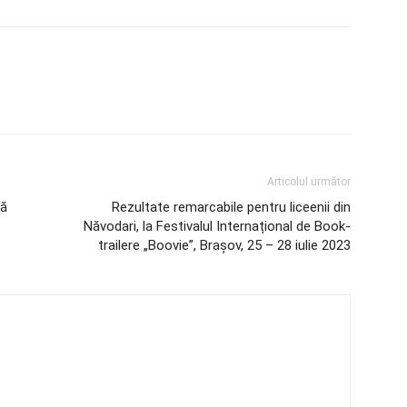
Articolul următor
ră
Rezultate remarcabile pentru liceenii din
Năvodari, la Festivalul Internațional de Book-
trailere „Boovie”, Brașov, 25 – 28 iulie 2023