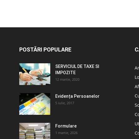
POSTĂRI POPULARE
C
SERVICIUL DE TAXE SI
A
IMPOZITE
L
12 martie, 2020
Af
C
Evidența Persoanelor
5 iulie, 2017
So
C
Ut
Formulare
Co
1 martie, 2026