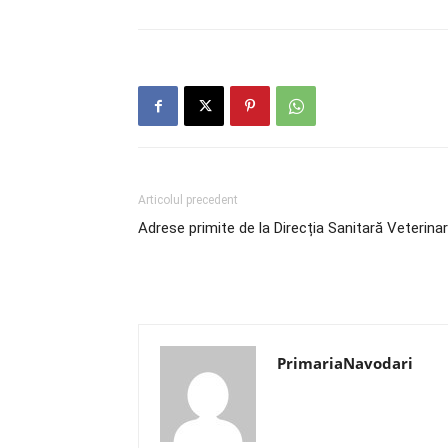
Articolul precedent
Adrese primite de la Direcția Sanitară Veterina
PrimariaNavodari