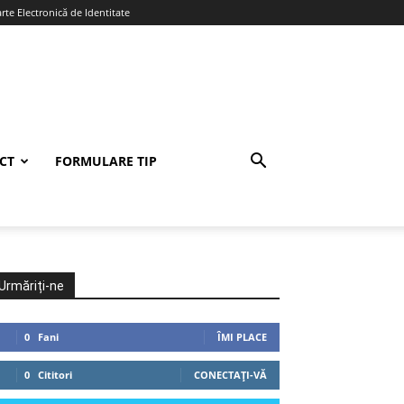
te Electronică de Identitate
CT
FORMULARE TIP
Urmăriți-ne
0
Fani
ÎMI PLACE
0
Cititori
CONECTAȚI-VĂ