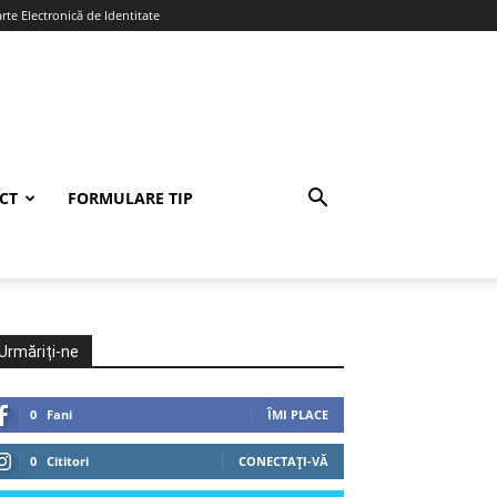
te Electronică de Identitate
CT
FORMULARE TIP
Urmăriți-ne
0
Fani
ÎMI PLACE
0
Cititori
CONECTAȚI-VĂ