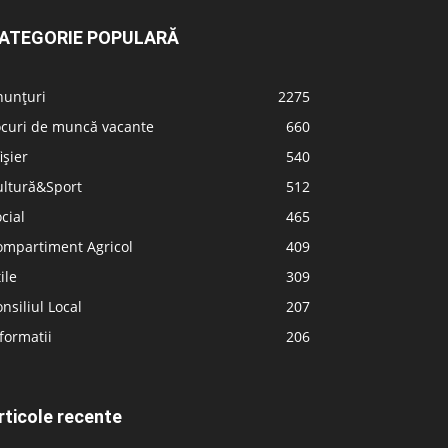
ATEGORIE POPULARĂ
nunțuri
2275
ocuri de muncă vacante
660
ișier
540
ultură&Sport
512
cial
465
ompartiment Agricol
409
ile
309
nsiliul Local
207
formatii
206
rticole recente