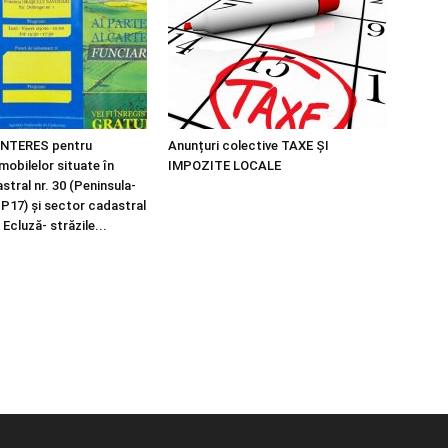
NTERES pentru
Anunțuri colective TAXE ȘI
imobilelor situate în
IMPOZITE LOCALE
tral nr. 30 (Peninsula-
 P17) și sector cadastral
 Ecluză- străzile...