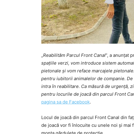
„
Reabilităm Parcul Front Canal
”, a anunțat p
spațiile verzi, vom introduce sistem automat de
pietonale și vom reface marcajele pietonale.
pentru iubitorii animalelor de companie. De
intra în reabilitare. Ca măsură de urgență, 
pentru locurile de joacă din parcul Front Ca
pagina sa de Facebook
.
Locul de joacă din parcul Front Canal din faț
de joacă vor fi înlocuite cu unele noi și mai
monta gărdulețe de protecție.