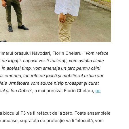
rimarul orașului Năvodari, Florin Chelaru. ”
Vom reface
 irigații, copacii vor fi toaletați, vom asfalta aleile
 În același timp, vom amenaja un țarc pentru câini
 asemenea, locurile de joacă și mobilierul urban vor
zilele următoare vom aduce nisip proaspăt și curat
nal și Ion Dobre
”, a mai precizat Florin Chelaru,
pe
a blocului F3 va fi refăcut de la zero. Toate ansamblele
 frumoase, suprafața de protecție va fi înlocuită, vom