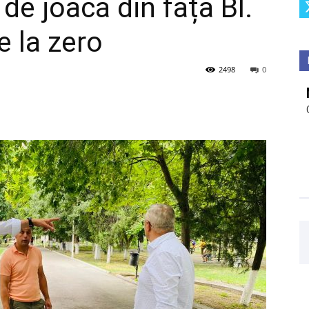
 de joacă din fața Bl.
e la zero
2498
0