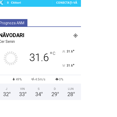
0
Cititori
CONECTAȚI-VĂ
Prognoza ANM
NĂVODARI
Cer Senin
°
31.6
°
C
31.6
°
31.6
49%
4.5m/s
0%
J
VIN
S
D
LUN
32
°
33
°
34
°
29
°
28
°