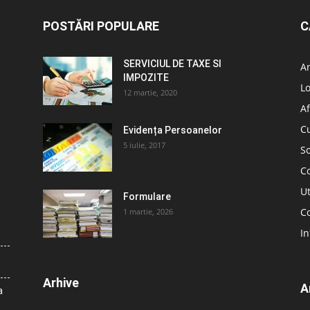
POSTĂRI POPULARE
C
SERVICIUL DE TAXE SI
A
IMPOZITE
L
12 martie, 2020
Af
C
Evidența Persoanelor
5 iulie, 2017
So
C
Ut
Formulare
Co
1 martie, 2026
In
Arhive
A
a