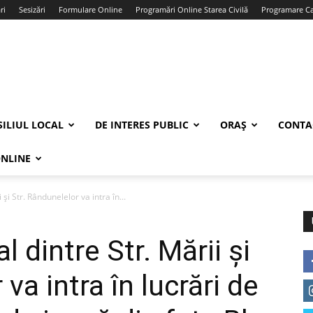
ri
Sesizări
Formulare Online
Programări Online Starea Civilă
Programare Car
ILIUL LOCAL
DE INTERES PUBLIC
ORAȘ
CONTA
ONLINE
 și Str. Rândunelelor va intra în...
 dintre Str. Mării și
va intra în lucrări de