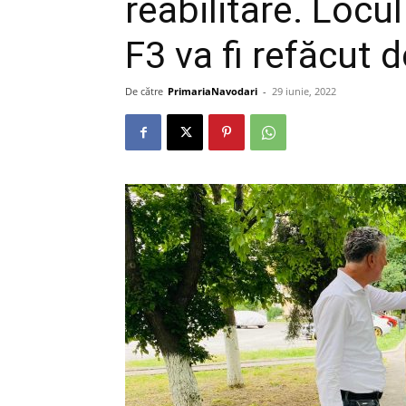
reabilitare. Locul
F3 va fi refăcut d
De către
PrimariaNavodari
-
29 iunie, 2022