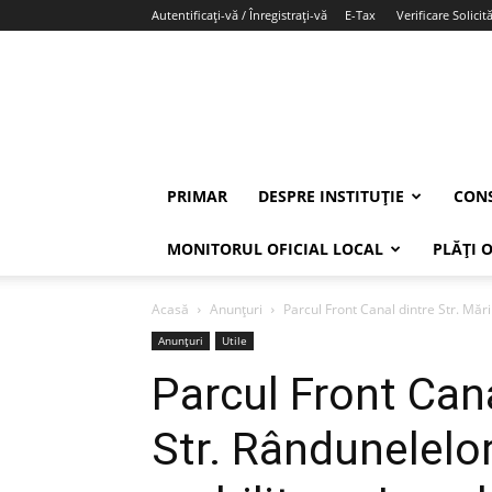
Autentificați-vă / Înregistrați-vă
E-Tax
Verificare Solicită
PRIMAR
DESPRE INSTITUȚIE
CONS
MONITORUL OFICIAL LOCAL
PLĂȚI 
Acasă
Anunțuri
Parcul Front Canal dintre Str. Mării
Anunțuri
Utile
Parcul Front Canal
Str. Rândunelelor 