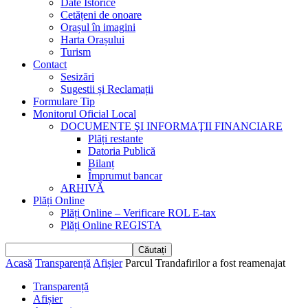
Date Istorice
Cetățeni de onoare
Orașul în imagini
Harta Orașului
Turism
Contact
Sesizări
Sugestii și Reclamații
Formulare Tip
Monitorul Oficial Local
DOCUMENTE ŞI INFORMAŢII FINANCIARE
Plăți restante
Datoria Publică
Bilanț
Împrumut bancar
ARHIVĂ
Plăți Online
Plăți Online – Verificare ROL E-tax
Plăți Online REGISTA
Acasă
Transparență
Afișier
Parcul Trandafirilor a fost reamenajat
Transparență
Afișier