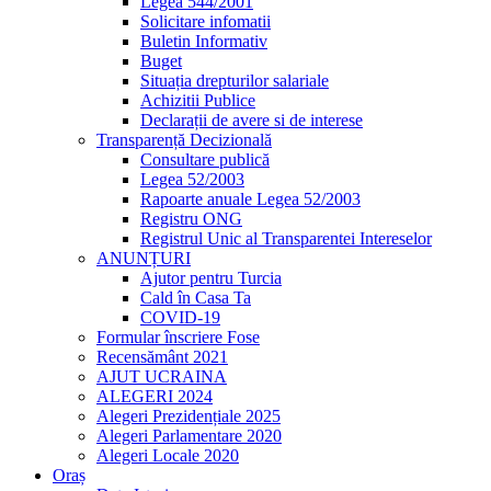
Legea 544/2001
Solicitare infomatii
Buletin Informativ
Buget
Situația drepturilor salariale
Achizitii Publice
Declarații de avere si de interese
Transparență Decizională
Consultare publică
Legea 52/2003
Rapoarte anuale Legea 52/2003
Registru ONG
Registrul Unic al Transparentei Intereselor
ANUNȚURI
Ajutor pentru Turcia
Cald în Casa Ta
COVID-19
Formular înscriere Fose
Recensământ 2021
AJUT UCRAINA
ALEGERI 2024
Alegeri Prezidențiale 2025
Alegeri Parlamentare 2020
Alegeri Locale 2020
Oraș