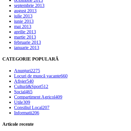
octombrie 2013
septembrie 2013
august 2013
iulie 2013
iunie 2013
mai 2013
aprilie 2013
martie 2013
februarie 2013
ianuarie 2013
CATEGORIE POPULARĂ
Anunțuri
2275
Locuri de muncă vacante
660
Afișier
540
Cultură&Sport
512
Social
465
Compartiment Agricol
409
Utile
309
Consiliul Local
207
Informatii
206
Articole recente