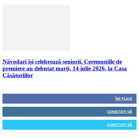
Năvodari își celebrează seniorii. Ceremoniile de
premiere au debutat marți, 14 iulie 2026, la Casa
Căsătoriilor
Urmăriți-ne
0
Fani
ÎMI PLACE
0
Cititori
CONECTAȚI-VĂ
0
Cititori
CONECTAȚI-VĂ