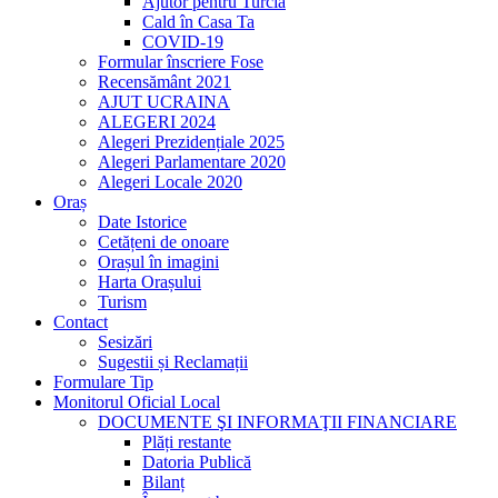
Ajutor pentru Turcia
Cald în Casa Ta
COVID-19
Formular înscriere Fose
Recensământ 2021
AJUT UCRAINA
ALEGERI 2024
Alegeri Prezidențiale 2025
Alegeri Parlamentare 2020
Alegeri Locale 2020
Oraș
Date Istorice
Cetățeni de onoare
Orașul în imagini
Harta Orașului
Turism
Contact
Sesizări
Sugestii și Reclamații
Formulare Tip
Monitorul Oficial Local
DOCUMENTE ŞI INFORMAŢII FINANCIARE
Plăți restante
Datoria Publică
Bilanț