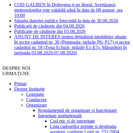
COD GALBEN în Dobrogea și pe litoral. Avertizarea
meteorologilor este valabilă până în data de 08 august, ora
10:00
Situația datoriei publice întocmită la data de 30.06.2026
Publicații de căsătorie din 04.08.2026
Publicație de căsătorie din 03.08.2026
ANUNȚ DE INTERES pentru deținătorii imobilelor situate
în sector cadastral nr. 30 (Peninsula- străzile P6- P17) și sector
cadastral nr. 18 (Zona Ecluză- străzile E1-E5). Măsurători în
perioada 03.08.2026-07.08.2026!
DESPRE NOI
URMAȚI-NE
Primar
Despre Instituție
Legislație
Conducere
Organizare
Regulamentul de organizare și funcționare
Integritate instituțională
Cod etic și de integritate
Lista cadourilor primite si destinatia
acestora, conform Legii nr. 251/2004