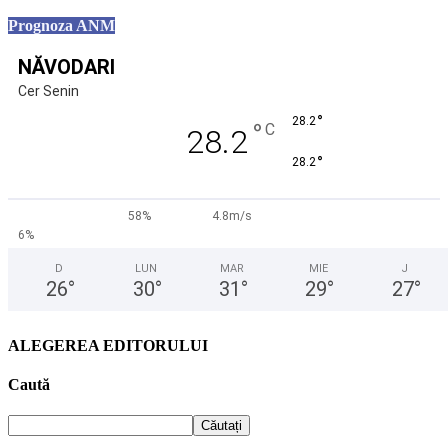
Prognoza ANM
NĂVODARI
Cer Senin
°
28.2
°
C
28.2
°
28.2
58%
4.8m/s
6%
D
LUN
MAR
MIE
J
26
°
30
°
31
°
29
°
27
°
ALEGEREA EDITORULUI
Caută