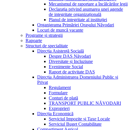
Mecanismul de raportare a încălcărilor legii
Declarația privind asumarea unei agende
de integritate organizațională
Planul de integritate al instituției
Organigrama Primăriei Orașului Năvodari
Locuri de muncă vacante
Programe și strategii
Rapoarte
Structuri de specialitate
Direcția Asistență Socială
Despre DAS Năvodari
Diversitate și Incluziune
Evenimente Social
Raport de activitate DAS
Direcția Administrarea Domeniului Public și
Privat
Regulament
Formulare
Conturi de plată
TRANSPORT PUBLIC NĂVODARI
Exproprieri
Direcția Economică
Serviciul Impozite și Taxe Locale
Serviciul Buget Contabilitate
Compartiment Agricol