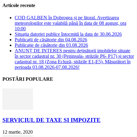
Articole recente
COD GALBEN în Dobrogea și pe litoral. Avertizarea
meteorologilor este valabilă până în data de 08 august, ora
10:00
Situația datoriei publice întocmită la data de 30.06.2026
Publicații de căsătorie din 04.08.2026
Publicație de căsătorie din 03.08.2026
ANUNȚ DE INTERES pentru deținătorii imobilelor situate
în sector cadastral nr. 30 (Peninsula- străzile P6- P17) și sector
cadastral nr. 18 (Zona Ecluză- străzile E1-E5). Măsurători în
perioada 03.08.2026-07.08.2026!
POSTĂRI POPULARE
SERVICIUL DE TAXE SI IMPOZITE
12 martie, 2020