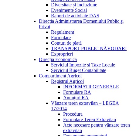
Diversitate și Incluziune
Evenimente Social
Raport de activitate DAS
Direcția Administrarea Domeniului Public și
Privat
Regulament
Formulare
Conturi de plată
TRANSPORT PUBLIC NĂVODARI
Exproprieri
Direcția Economică
Serviciul Impozite și Taxe Locale
Serviciul Buget Contabilitate
Compartiment Agricol
Registrul Agricol
INFORMATII GENERALE
Formulare RA
Anunțuri RA
Vânzare teren extravilan – LEGEA
17/2014
Procedura
Formulare Teren Extravilan
Acte necesare pentru vânzare teren
extravilan
Documente preemptori