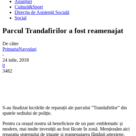
Anunțuri
Cultură&Sport
Direcția de Asistență Socială
Social
Parcul Trandafirilor a fost reamenajat
De către
PrimariaNavodari
-
24 iulie, 2018
0
3482
S-au finalizat lucrările de reparații ale parcului ”Trandafirilor” din
spatele sediului de poliție.
Pentru ca orașul nostru să beneficieze de un parc emblematic și
modern, mai multe investiții au fost făcute în zonă. Menționăm aici
reparația sistemului de irigație și reamenajarea fântânii arteziene,