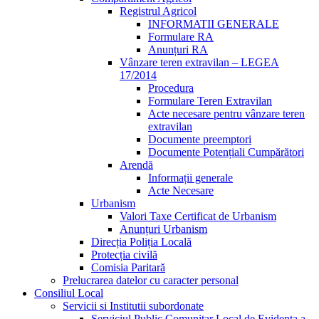
Registrul Agricol
INFORMATII GENERALE
Formulare RA
Anunțuri RA
Vânzare teren extravilan – LEGEA
17/2014
Procedura
Formulare Teren Extravilan
Acte necesare pentru vânzare teren
extravilan
Documente preemptori
Documente Potențiali Cumpărători
Arendă
Informații generale
Acte Necesare
Urbanism
Valori Taxe Certificat de Urbanism
Anunțuri Urbanism
Direcția Poliția Locală
Protecția civilă
Comisia Paritară
Prelucrarea datelor cu caracter personal
Consiliul Local
Servicii si Institutii subordonate
Serviciul Public Comunitar Local de Evidența a