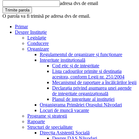
adresa dvs de email
O parola va fi trimisă pe adresa dvs de email.
Primar
Despre Instituție
Legislație
Conducere
Organizare
Regulamentul de organizare și funcționare
Integritate instituțională
Cod etic și de integritate
Lista cadourilor primite si destinatia
acestora, conform Legii nr. 251/2004
Mecanismul de raportare a încălcărilor legii
Declarația privind asumarea unei agende
de integritate organizațională
Planul de integritate al instituției
Organigrama Primăriei Orașului Năvodari
Locuri de muncă vacante
Programe și strategii
Rapoarte
Structuri de specialitate
Direcția Asistență Socială
Despre DAS Năvodari