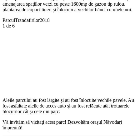
amenajarea spațiilor verzi cu peste 1600mp de gazon tip rulou,
plantarea de copaci tineri și înlocuirea vechilor bănci cu unele noi.
ParculTrandafirilor2018
1
de 6
Aleile parcului au fost lărgite și au fost înlocuite vechile pavele. Au
fost asfaltate aleile de acces auto și au fost refăcute atât trotuarele
blocurilor cât și cele din parc.
Vă invităm să vizitați acest parc! Dezvoltăm orașul Năvodari
împreună!