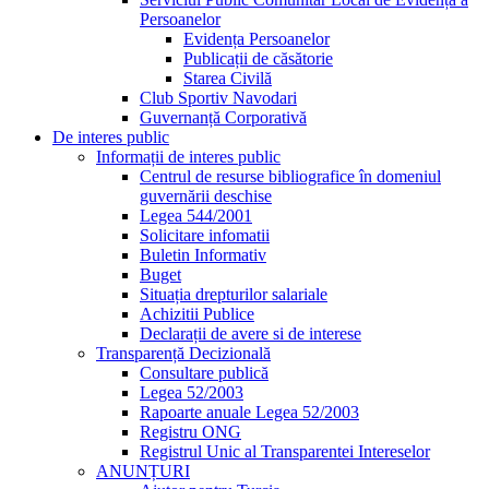
Persoanelor
Evidența Persoanelor
Publicații de căsătorie
Starea Civilă
Club Sportiv Navodari
Guvernanță Corporativă
De interes public
Informații de interes public
Centrul de resurse bibliografice în domeniul
guvernării deschise
Legea 544/2001
Solicitare infomatii
Buletin Informativ
Buget
Situația drepturilor salariale
Achizitii Publice
Declarații de avere si de interese
Transparență Decizională
Consultare publică
Legea 52/2003
Rapoarte anuale Legea 52/2003
Registru ONG
Registrul Unic al Transparentei Intereselor
ANUNȚURI