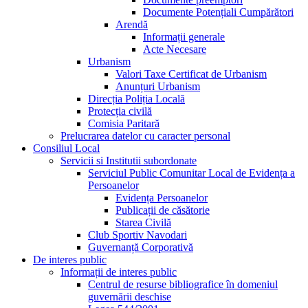
Documente Potențiali Cumpărători
Arendă
Informații generale
Acte Necesare
Urbanism
Valori Taxe Certificat de Urbanism
Anunțuri Urbanism
Direcția Poliția Locală
Protecția civilă
Comisia Paritară
Prelucrarea datelor cu caracter personal
Consiliul Local
Servicii si Institutii subordonate
Serviciul Public Comunitar Local de Evidența a
Persoanelor
Evidența Persoanelor
Publicații de căsătorie
Starea Civilă
Club Sportiv Navodari
Guvernanță Corporativă
De interes public
Informații de interes public
Centrul de resurse bibliografice în domeniul
guvernării deschise