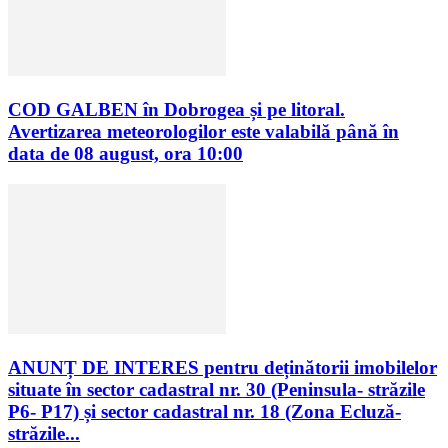
COD GALBEN în Dobrogea și pe litoral.
Avertizarea meteorologilor este valabilă până în
data de 08 august, ora 10:00
ANUNȚ DE INTERES pentru deținătorii imobilelor
situate în sector cadastral nr. 30 (Peninsula- străzile
P6- P17) și sector cadastral nr. 18 (Zona Ecluză-
străzile...