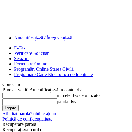
Autentificați-vă / Înregistrați-vă
E-Tax
Verificare Solicitări
Sesizări
Formulare Online
Programări Online Starea Civilă
Programare Carte Electronică de Identitate
Conectare
Bine ați venit! Autentificați-vă in contul dvs
numele dvs de utilizator
parola dvs
Ați uitat parola? obține ajutor
Politică de confidențialitate
Recuperare parola
Recuperați-vă parola