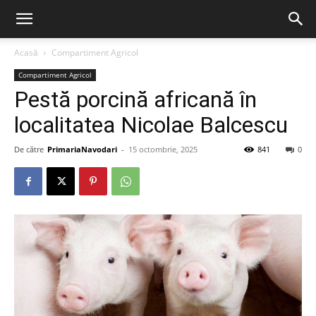
Acasă
Compartiment Agricol
Compartiment Agricol
Pestă porcină africană în
localitatea Nicolae Balcescu
De către
PrimariaNavodari
-
15 octombrie, 2025
841
0