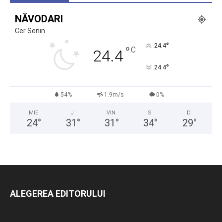
NĂVODARI
Cer Senin
°
24.4
°
C
24.4
°
24.4
54%
1.9m/s
0%
MIE
J
VIN
S
D
24
°
31
°
31
°
34
°
29
°
ALEGEREA EDITORULUI