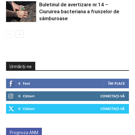
Buletinul de avertizare nr.14 –
Ciuruirea bacteriana a frunzelor de
sâmburoase
Urmăriți-ne
0
Fani
ÎMI PLACE
0
Cititori
CONECTAȚI-VĂ
0
Cititori
CONECTAȚI-VĂ
Prognoza ANM