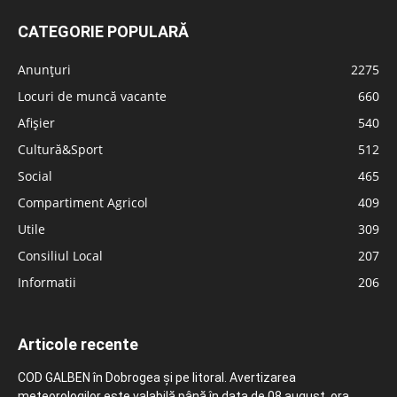
CATEGORIE POPULARĂ
Anunțuri
2275
Locuri de muncă vacante
660
Afișier
540
Cultură&Sport
512
Social
465
Compartiment Agricol
409
Utile
309
Consiliul Local
207
Informatii
206
Articole recente
COD GALBEN în Dobrogea și pe litoral. Avertizarea
meteorologilor este valabilă până în data de 08 august, ora