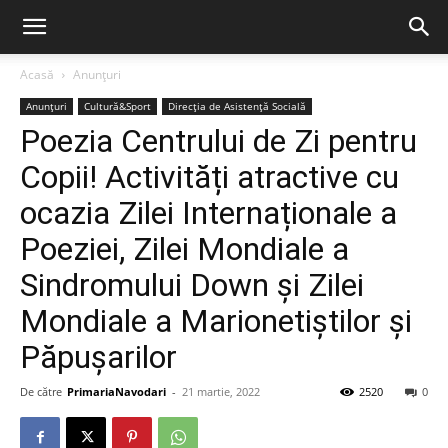
Acasă
Anunțuri
Anunțuri
Cultură&Sport
Direcția de Asistență Socială
Poezia Centrului de Zi pentru
Copii! Activități atractive cu
ocazia Zilei Internaționale a
Poeziei, Zilei Mondiale a
Sindromului Down și Zilei
Mondiale a Marionetiștilor și
Păpușarilor
De către
PrimariaNavodari
-
21 martie, 2022
2520
0