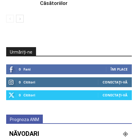
Căsătoriilor
Urmăriți-ne
0
Fani
ÎMI PLACE
0
Cititori
CONECTAȚI-VĂ
0
Cititori
CONECTAȚI-VĂ
Prognoza ANM
NĂVODARI