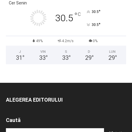
Cer Senin
°
30.5
°
C
30.5
°
30.5
49%
4.2m/s
0%
J
VIN
S
D
LUN
31
°
33
°
33
°
29
°
29
°
ALEGEREA EDITORULUI
Caută