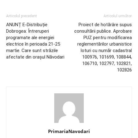
Articolul precedent
Articolul următor
ANUNȚ E-Distribuție
Proiect de hotărâre supus
Dobrogea: Întreruperi
consultării publice. Aprobare
programate ale energiei
PUZ pentru modificarea
electrice în perioada 21-25
reglementărilor urbanistice
martie. Care sunt străzile
loturi cu număr cadastral
afectate din orașul Năvodari
100976, 101699, 108844,
106710, 102797, 102821,
102826
PrimariaNavodari