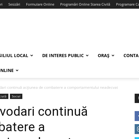
ri
Sesizări
Formulare Online
Programări Online Starea Civilă
Programare Car
ILIUL LOCAL
DE INTERES PUBLIC
ORAȘ
CONTA
ONLINE
odari continuă acțiunea de combatere a comportamentului neadecvat
cială
Social
ăvodari continuă
batere a