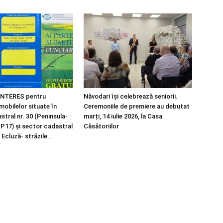
NTERES pentru
Năvodari își celebrează seniorii.
imobilelor situate în
Ceremoniile de premiere au debutat
tral nr. 30 (Peninsula-
marți, 14 iulie 2026, la Casa
 P17) și sector cadastral
Căsătoriilor
 Ecluză- străzile...