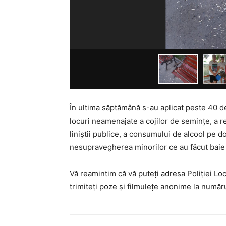
În ultima săptămână s-au aplicat peste 40 d
locuri neamenajate a cojilor de semințe, a res
liniștii publice, a consumului de alcool pe 
nesupravegherea minorilor ce au făcut baie 
Vă reamintim că vă puteți adresa Poliției L
trimiteți poze și filmulețe anonime la num