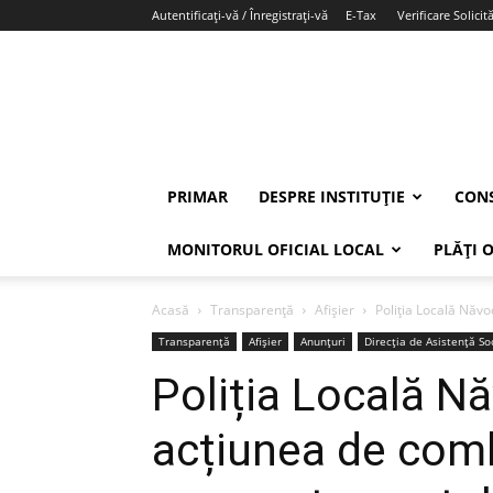
Autentificați-vă / Înregistrați-vă
E-Tax
Verificare Solicită
PRIMAR
DESPRE INSTITUȚIE
CONS
MONITORUL OFICIAL LOCAL
PLĂȚI 
Acasă
Transparență
Afișier
Poliția Locală Năv
Transparență
Afișier
Anunțuri
Direcția de Asistență So
Poliția Locală N
acțiunea de com