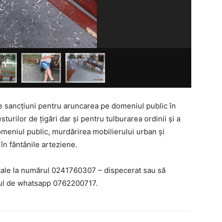
e sancțiuni pentru aruncarea pe domeniul public în
turilor de țigări dar și pentru tulburarea ordinii și a
domeniul public, murdărirea mobilierului urban și
în fântânile arteziene.
ocale la numărul 0241760307 – dispecerat sau să
ărul de whatsapp 0762200717.