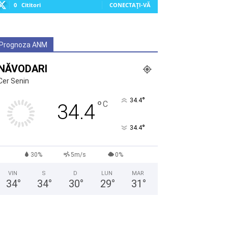
0
Cititori
CONECTAȚI-VĂ
Prognoza ANM
NĂVODARI
Cer Senin
°
34.4
°
C
34.4
°
34.4
30%
5m/s
0%
VIN
S
D
LUN
MAR
34
°
34
°
30
°
29
°
31
°