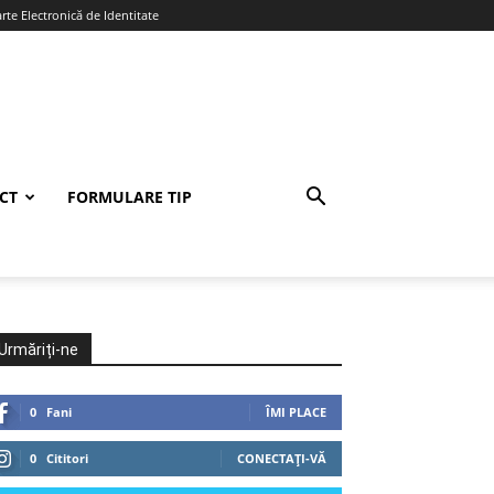
te Electronică de Identitate
CT
FORMULARE TIP
Urmăriți-ne
0
Fani
ÎMI PLACE
0
Cititori
CONECTAȚI-VĂ