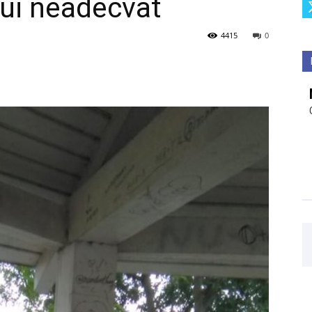
ui neadecvat
4415
0