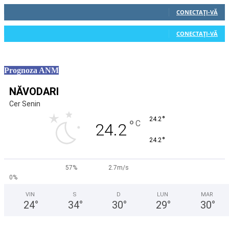
0
Cititori
CONECTAȚI-VĂ
0
Cititori
CONECTAȚI-VĂ
Prognoza ANM
NĂVODARI
Cer Senin
°
24.2
°
C
24.2
°
24.2
57%
2.7m/s
0%
VIN
S
D
LUN
MAR
24
°
34
°
30
°
29
°
30
°