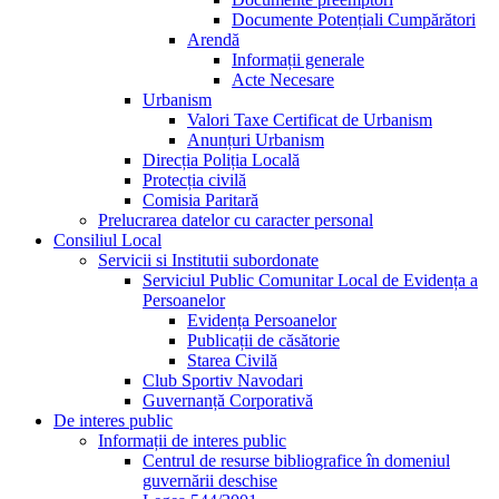
Documente Potențiali Cumpărători
Arendă
Informații generale
Acte Necesare
Urbanism
Valori Taxe Certificat de Urbanism
Anunțuri Urbanism
Direcția Poliția Locală
Protecția civilă
Comisia Paritară
Prelucrarea datelor cu caracter personal
Consiliul Local
Servicii si Institutii subordonate
Serviciul Public Comunitar Local de Evidența a
Persoanelor
Evidența Persoanelor
Publicații de căsătorie
Starea Civilă
Club Sportiv Navodari
Guvernanță Corporativă
De interes public
Informații de interes public
Centrul de resurse bibliografice în domeniul
guvernării deschise