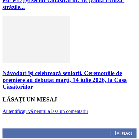
P6- P17) și sector cadastral nr. 18 (Zona Ecluză-
străzile...
Năvodari își celebrează seniorii. Ceremoniile de
premiere au debutat marți, 14 iulie 2026, la Casa
Căsătoriilor
LĂSAȚI UN MESAJ
Autentificați-vă pentru a lăsa un comentariu
Urmăriți-ne
0
Fani
ÎMI PLACE