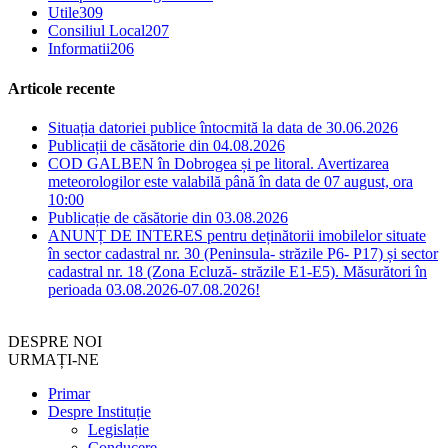
Utile
309
Consiliul Local
207
Informatii
206
Articole recente
Situația datoriei publice întocmită la data de 30.06.2026
Publicații de căsătorie din 04.08.2026
COD GALBEN în Dobrogea și pe litoral. Avertizarea
meteorologilor este valabilă până în data de 07 august, ora
10:00
Publicație de căsătorie din 03.08.2026
ANUNȚ DE INTERES pentru deținătorii imobilelor situate
în sector cadastral nr. 30 (Peninsula- străzile P6- P17) și sector
cadastral nr. 18 (Zona Ecluză- străzile E1-E5). Măsurători în
perioada 03.08.2026-07.08.2026!
DESPRE NOI
URMAȚI-NE
Primar
Despre Instituție
Legislație
Conducere