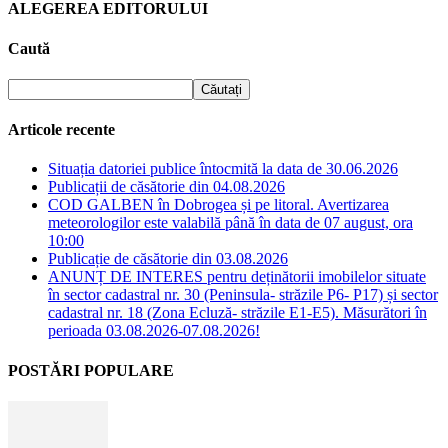
ALEGEREA EDITORULUI
Caută
Articole recente
Situația datoriei publice întocmită la data de 30.06.2026
Publicații de căsătorie din 04.08.2026
COD GALBEN în Dobrogea și pe litoral. Avertizarea
meteorologilor este valabilă până în data de 07 august, ora
10:00
Publicație de căsătorie din 03.08.2026
ANUNȚ DE INTERES pentru deținătorii imobilelor situate
în sector cadastral nr. 30 (Peninsula- străzile P6- P17) și sector
cadastral nr. 18 (Zona Ecluză- străzile E1-E5). Măsurători în
perioada 03.08.2026-07.08.2026!
POSTĂRI POPULARE