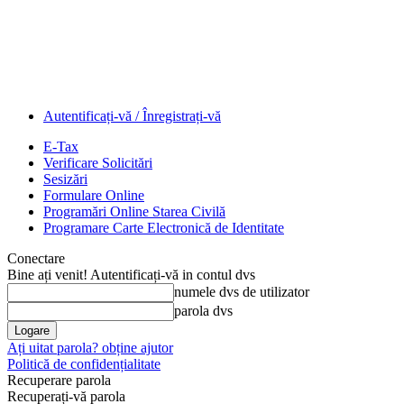
.
IEI;
jarea
latiei
Autentificați-vă / Înregistrați-vă
ens
E-Tax
ie,
Verificare Solicitări
Sesizări
sectia
Formulare Online
.
Programări Online Starea Civilă
INELOR
Programare Carte Electronică de Identitate
.
Conectare
DUNELELOR.
Bine ați venit! Autentificați-vă in contul dvs
numele dvs de utilizator
parola dvs
Ați uitat parola? obține ajutor
Politică de confidențialitate
Recuperare parola
Recuperați-vă parola