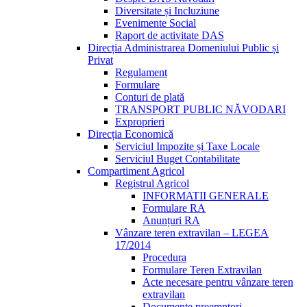
Diversitate și Incluziune
Evenimente Social
Raport de activitate DAS
Direcția Administrarea Domeniului Public și
Privat
Regulament
Formulare
Conturi de plată
TRANSPORT PUBLIC NĂVODARI
Exproprieri
Direcția Economică
Serviciul Impozite și Taxe Locale
Serviciul Buget Contabilitate
Compartiment Agricol
Registrul Agricol
INFORMATII GENERALE
Formulare RA
Anunțuri RA
Vânzare teren extravilan – LEGEA
17/2014
Procedura
Formulare Teren Extravilan
Acte necesare pentru vânzare teren
extravilan
Documente preemptori