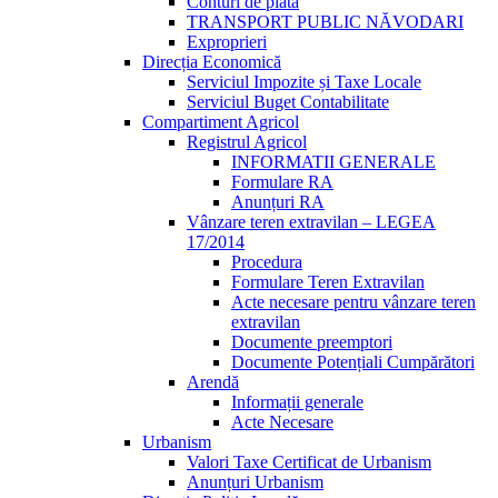
Conturi de plată
TRANSPORT PUBLIC NĂVODARI
Exproprieri
Direcția Economică
Serviciul Impozite și Taxe Locale
Serviciul Buget Contabilitate
Compartiment Agricol
Registrul Agricol
INFORMATII GENERALE
Formulare RA
Anunțuri RA
Vânzare teren extravilan – LEGEA
17/2014
Procedura
Formulare Teren Extravilan
Acte necesare pentru vânzare teren
extravilan
Documente preemptori
Documente Potențiali Cumpărători
Arendă
Informații generale
Acte Necesare
Urbanism
Valori Taxe Certificat de Urbanism
Anunțuri Urbanism