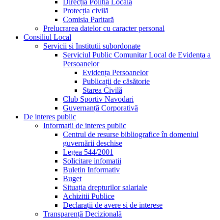
Direcția Poliția Locală
Protecția civilă
Comisia Paritară
Prelucrarea datelor cu caracter personal
Consiliul Local
Servicii si Institutii subordonate
Serviciul Public Comunitar Local de Evidența a
Persoanelor
Evidența Persoanelor
Publicații de căsătorie
Starea Civilă
Club Sportiv Navodari
Guvernanță Corporativă
De interes public
Informații de interes public
Centrul de resurse bibliografice în domeniul
guvernării deschise
Legea 544/2001
Solicitare infomatii
Buletin Informativ
Buget
Situația drepturilor salariale
Achizitii Publice
Declarații de avere si de interese
Transparență Decizională