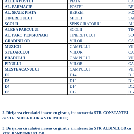
ALEEA POSTEI
PIATA
CA
AL. FARMACIE
POSTEI
BE
AL. SPATE PIATA
BERZEI
PO
TINERETULUI
MIDIEI
SA
SCOLII
SENS GIRATORIU
AL
ALEEA PARCULUI
SCOLII
TI
AL. PARC PENSIONARI
TINERETULUI
SC
GRADINILOR
VIILOR
CA
MUZICII
CAMPULUI
VI
STEJARULUI
VIILOR
CA
BRADULUI
CAMPULUI
VI
PINULUI
VIILOR
CA
MESTEACANULUI
CAMPULUI
VI
D2
D14
D1
D3
D12
D1
D4
D14
D1
D5
D12
D1
2. Dirijarea circulatiei in sens cu giratie, in intersectia STR. CONSTANTEI
cu STR. NUFERILOR si STR. MIDIEI;
3. Dirijarea circulatiei in sens cu giratie, in intersectia STR. ALBINELOR cu
STR. RANDUNELELOR.