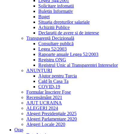
Legea 544/2001
Solicitare infomatii
Buletin Informativ
Buget
Situația drepturilor salariale
Achizitii Publice
Declarații de avere si de interese
Transparență Decizională
Consultare publică
Legea 52/2003
Rapoarte anuale Legea 52/2003
Registru ONG
Registrul Unic al Transparentei Intereselor
ANUNȚURI
Ajutor pentru Turcia
Cald în Casa Ta
COVID-19
Formular înscriere Fose
Recensământ 2021
AJUT UCRAINA
ALEGERI 2024
Alegeri Prezidențiale 2025
Alegeri Parlamentare 2020
Alegeri Locale 2020
Oraș