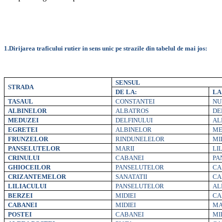
1.Dirijarea traficului rutier in sens unic pe strazile din tabelul de mai jos:
SENSUL
STRADA
DE LA:
LA 
TASAUL
CONSTANTEI
NU
ALBINELOR
ALBATROS
DE
MEDUZEI
DELFINULUI
AL
EGRETEI
ALBINELOR
ME
FRUNZELOR
RINDUNELELOR
MI
PANSELUTELOR
MARII
LI
CRINULUI
CABANEI
PA
GHIOCEILOR
PANSELUTELOR
CA
CRIZANTEMELOR
SANATATII
CA
LILIACULUI
PANSELUTELOR
AL
BERZEI
MIDIEI
CA
CABANEI
MIDIEI
MA
POSTEI
CABANEI
MI