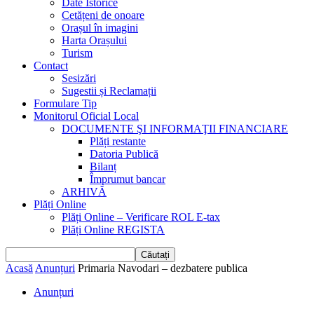
Date Istorice
Cetățeni de onoare
Orașul în imagini
Harta Orașului
Turism
Contact
Sesizări
Sugestii și Reclamații
Formulare Tip
Monitorul Oficial Local
DOCUMENTE ŞI INFORMAŢII FINANCIARE
Plăți restante
Datoria Publică
Bilanț
Împrumut bancar
ARHIVĂ
Plăți Online
Plăți Online – Verificare ROL E-tax
Plăți Online REGISTA
Acasă
Anunțuri
Primaria Navodari – dezbatere publica
Anunțuri