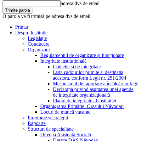
adresa dvs de email
O parola va fi trimisă pe adresa dvs de email.
Primar
Despre Instituție
Legislație
Conducere
Organizare
Regulamentul de organizare și funcționare
Integritate instituțională
Cod etic și de integritate
Lista cadourilor primite si destinatia
acestora, conform Legii nr. 251/2004
Mecanismul de raportare a încălcărilor legii
Declarația privind asumarea unei agende
de integritate organizațională
Planul de integritate al instituției
Organigrama Primăriei Orașului Năvodari
Locuri de muncă vacante
Programe și strategii
Rapoarte
Structuri de specialitate
Direcția Asistență Socială
Despre DAS Năvodari