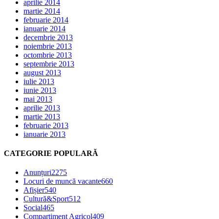
aprilie 2014
martie 2014
februarie 2014
ianuarie 2014
decembrie 2013
noiembrie 2013
octombrie 2013
septembrie 2013
august 2013
iulie 2013
iunie 2013
mai 2013
aprilie 2013
martie 2013
februarie 2013
ianuarie 2013
CATEGORIE POPULARĂ
Anunțuri
2275
Locuri de muncă vacante
660
Afișier
540
Cultură&Sport
512
Social
465
Compartiment Agricol
409