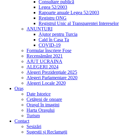
Consultare publică
Legea 52/2003
Rapoarte anuale Legea 52/2003
Registru ONG
Registrul Unic al Transparentei Intereselor
ANUNȚURI
Ajutor pentru Turcia
Cald în Casa Ta
COVID-19
Formular înscriere Fose
Recensământ 2021
AJUT UCRAINA
ALEGERI 2024
Alegeri Prezidențiale 2025
Alegeri Parlamentare 2020
Alegeri Locale 2020
Oraș
Date Istorice
Cetățeni de onoare
Orașul în imagini
Harta Orașului
Turism
Contact
Sesizări
Sugestii și Reclamații