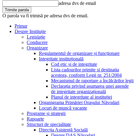
adresa dvs de email
O parola va fi trimisă pe adresa dvs de email.
Primar
Despre Instituție
Legislație
Conducere
Organizare
Regulamentul de organizare și funcționare
Integritate instituțională
Cod etic și de integritate
Lista cadourilor primite si destinatia
acestora, conform Legii nr. 251/2004
Mecanismul de raportare a încălcărilor legii
Declarația privind asumarea unei agende
de integritate organizațională
Planul de integritate al instituției
Organigrama Primăriei Orașului Năvodari
Locuri de muncă vacante
Programe și strategii
Rapoarte
Structuri de specialitate
Direcția Asistență Socială
Despre DAS Năvodari