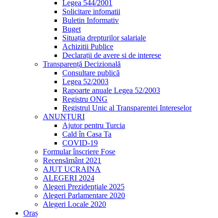
Legea 544/2001
Solicitare infomatii
Buletin Informativ
Buget
Situația drepturilor salariale
Achizitii Publice
Declarații de avere si de interese
Transparență Decizională
Consultare publică
Legea 52/2003
Rapoarte anuale Legea 52/2003
Registru ONG
Registrul Unic al Transparentei Intereselor
ANUNȚURI
Ajutor pentru Turcia
Cald în Casa Ta
COVID-19
Formular înscriere Fose
Recensământ 2021
AJUT UCRAINA
ALEGERI 2024
Alegeri Prezidențiale 2025
Alegeri Parlamentare 2020
Alegeri Locale 2020
Oraș