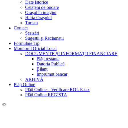
Date Istorice
Cetățeni de onoare
Orașul în imagini
Harta Orașului
Turism
Contact
Sesizări
Sugestii și Reclamații
Formulare Tip
Monitorul Oficial Local
DOCUMENTE ŞI INFORMAŢII FINANCIARE
Plăți restante
Datoria Publică
Bilanț
Împrumut bancar
ARHIVĂ
Plăți Online
Plăți Online – Verificare ROL E-tax
Plăți Online REGISTA
©