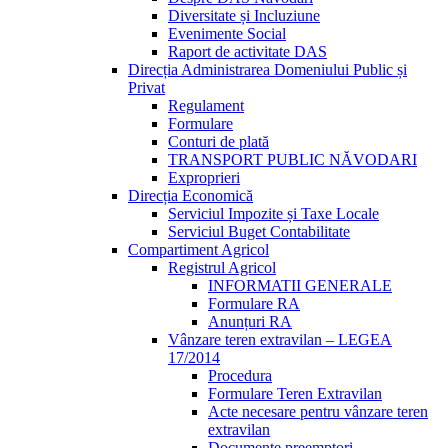
Diversitate și Incluziune
Evenimente Social
Raport de activitate DAS
Direcția Administrarea Domeniului Public și
Privat
Regulament
Formulare
Conturi de plată
TRANSPORT PUBLIC NĂVODARI
Exproprieri
Direcția Economică
Serviciul Impozite și Taxe Locale
Serviciul Buget Contabilitate
Compartiment Agricol
Registrul Agricol
INFORMATII GENERALE
Formulare RA
Anunțuri RA
Vânzare teren extravilan – LEGEA
17/2014
Procedura
Formulare Teren Extravilan
Acte necesare pentru vânzare teren
extravilan
Documente preemptori