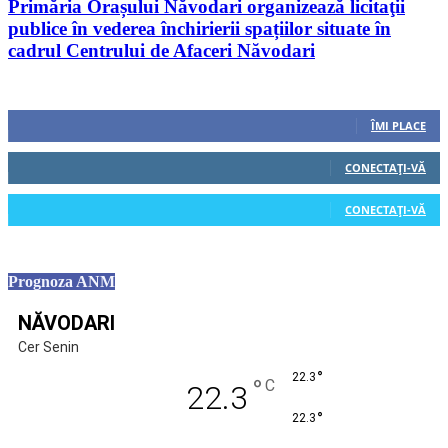
Primăria Orașului Năvodari organizează licitaţii
publice în vederea închirierii spațiilor situate în
cadrul Centrului de Afaceri Năvodari
Urmăriți-ne
0
Fani
ÎMI PLACE
0
Cititori
CONECTAȚI-VĂ
0
Cititori
CONECTAȚI-VĂ
Prognoza ANM
NĂVODARI
Cer Senin
°
22.3
°
C
22.3
°
22.3