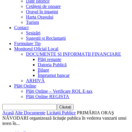
Date Istorice
Cetățeni de onoare
Orașul în imagini
Harta Orașului
Turism
Contact
Sesizări
Sugestii și Reclamații
Formulare Tip
Monitorul Oficial Local
DOCUMENTE ŞI INFORMAŢII FINANCIARE
Plăți restante
Datoria Publică
Bilanț
Împrumut bancar
ARHIVĂ
Plăți Online
Plăți Online – Verificare ROL E-tax
Plăți Online REGISTA
Acasă
Alte Documente
Licitații Publice
PRIMĂRIA ORAŞ
NĂVODARI organizează licitaţie publica în vederea vanzarii unui
teren în...