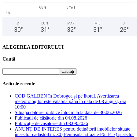
68%
8m/s
6%
D
LUN
MAR
MIE
J
30
°
31
°
32
°
31
°
26
°
ALEGEREA EDITORULUI
Caută
Articole recente
COD GALBEN în Dobrogea și pe litoral. Avertizarea
meteorologilor este valabilă până în data de 08 august, ora
10:00
Situația datoriei publice întocmită la data de 30.06.2026
Publicații de căsătorie din 04.08.2026
Publicație de căsătorie din 03.08.2026
ANUNȚ DE INTERES pentru deținătorii imobilelor situate
în sector cadastral nr. 30 (Peninsula- străzile P6- P17) și sector