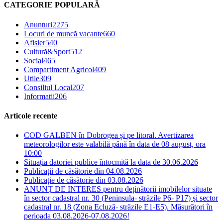
CATEGORIE POPULARĂ
Anunțuri
2275
Locuri de muncă vacante
660
Afișier
540
Cultură&Sport
512
Social
465
Compartiment Agricol
409
Utile
309
Consiliul Local
207
Informatii
206
Articole recente
COD GALBEN în Dobrogea și pe litoral. Avertizarea
meteorologilor este valabilă până în data de 08 august, ora
10:00
Situația datoriei publice întocmită la data de 30.06.2026
Publicații de căsătorie din 04.08.2026
Publicație de căsătorie din 03.08.2026
ANUNȚ DE INTERES pentru deținătorii imobilelor situate
în sector cadastral nr. 30 (Peninsula- străzile P6- P17) și sector
cadastral nr. 18 (Zona Ecluză- străzile E1-E5). Măsurători în
perioada 03.08.2026-07.08.2026!