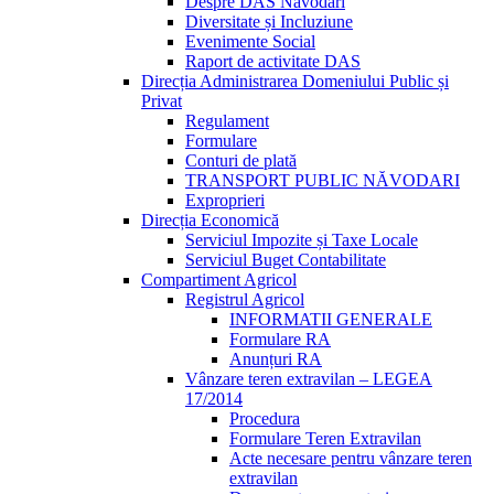
Despre DAS Năvodari
Diversitate și Incluziune
Evenimente Social
Raport de activitate DAS
Direcția Administrarea Domeniului Public și
Privat
Regulament
Formulare
Conturi de plată
TRANSPORT PUBLIC NĂVODARI
Exproprieri
Direcția Economică
Serviciul Impozite și Taxe Locale
Serviciul Buget Contabilitate
Compartiment Agricol
Registrul Agricol
INFORMATII GENERALE
Formulare RA
Anunțuri RA
Vânzare teren extravilan – LEGEA
17/2014
Procedura
Formulare Teren Extravilan
Acte necesare pentru vânzare teren
extravilan