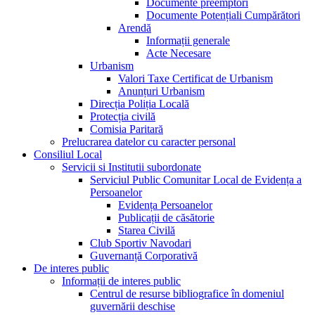
Documente preemptori
Documente Potențiali Cumpărători
Arendă
Informații generale
Acte Necesare
Urbanism
Valori Taxe Certificat de Urbanism
Anunțuri Urbanism
Direcția Poliția Locală
Protecția civilă
Comisia Paritară
Prelucrarea datelor cu caracter personal
Consiliul Local
Servicii si Institutii subordonate
Serviciul Public Comunitar Local de Evidența a
Persoanelor
Evidența Persoanelor
Publicații de căsătorie
Starea Civilă
Club Sportiv Navodari
Guvernanță Corporativă
De interes public
Informații de interes public
Centrul de resurse bibliografice în domeniul
guvernării deschise