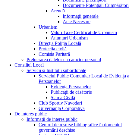
Documente Potențiali Cumpărători
Arendă
Informații generale
Acte Necesare
Urbanism
Valori Taxe Certificat de Urbanism
Anunțuri Urbanism
Direcția Poliția Locală
Protecția civilă
Comisia Paritară
Prelucrarea datelor cu caracter personal
Consiliul Local
Servicii si Institutii subordonate
Serviciul Public Comunitar Local de Evidența a
Persoanelor
Evidența Persoanelor
Publicații de căsătorie
Starea Civilă
Club Sportiv Navodari
Guvernanță Corporativă
De interes public
Informații de interes public
Centrul de resurse bibliografice în domeniul
guvernării deschise