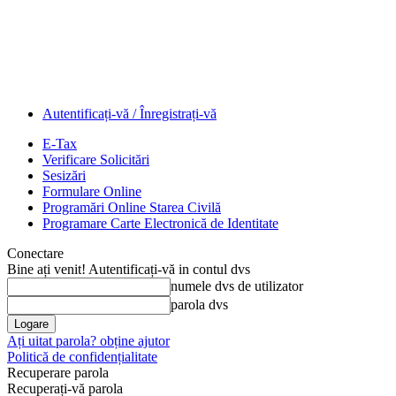
Autentificați-vă / Înregistrați-vă
E-Tax
Verificare Solicitări
Sesizări
Formulare Online
Programări Online Starea Civilă
Programare Carte Electronică de Identitate
Conectare
Bine ați venit! Autentificați-vă in contul dvs
numele dvs de utilizator
parola dvs
Ați uitat parola? obține ajutor
Politică de confidențialitate
Recuperare parola
Recuperați-vă parola