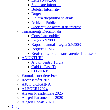
Legea 544/2001
Solicitare infomatii
Buletin Informativ
Buget
Situația drepturilor salariale
Achizitii Publice
Declarații de avere si de interese
Transparență Decizională
Consultare publică
Legea 52/2003
Rapoarte anuale Legea 52/2003
Registru ONG
Registrul Unic al Transparentei Intereselor
ANUNȚURI
Ajutor pentru Turcia
Cald în Casa Ta
COVID-19
Formular înscriere Fose
Recensământ 2021
AJUT UCRAINA
ALEGERI 2024
Alegeri Prezidențiale 2025
Alegeri Parlamentare 2020
Alegeri Locale 2020
Oraș