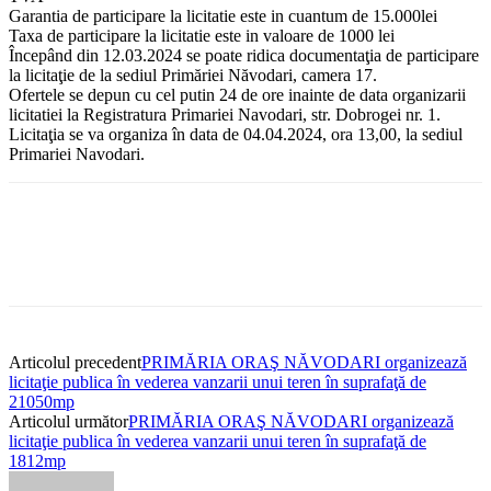
Garantia de participare la licitatie este in cuantum de 15.000lei
Taxa de participare la licitatie este in valoare de 1000 lei
Începând din 12.03.2024 se poate ridica documentaţia de participare
la licitaţie de la sediul Primăriei Năvodari, camera 17.
Ofertele se depun cu cel putin 24 de ore inainte de data organizarii
licitatiei la Registratura Primariei Navodari, str. Dobrogei nr. 1.
Licitaţia se va organiza în data de 04.04.2024, ora 13,00, la sediul
Primariei Navodari.
Articolul precedent
PRIMĂRIA ORAŞ NĂVODARI organizează
licitaţie publica în vederea vanzarii unui teren în suprafaţă de
21050mp
Articolul următor
PRIMĂRIA ORAŞ NĂVODARI organizează
licitaţie publica în vederea vanzarii unui teren în suprafaţă de
1812mp