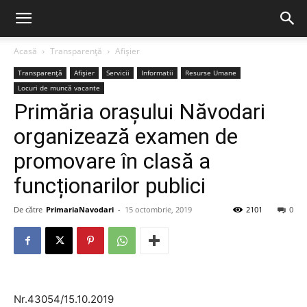
Acasă
Transparență
Afișier
Transparență
Afișier
Servicii
Informatii
Resurse Umane
Locuri de muncă vacante
Primăria orașului Năvodari
organizează examen de
promovare în clasă a
funcționarilor publici
De către
PrimariaNavodari
-
15 octombrie, 2019
2101
0
Nr.43054/15.10.2019