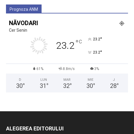
Prognoza ANM
NĂVODARI
Cer Senin
°
23.2
°
C
23.2
°
23.2
61%
8.8m/s
3%
D
LUN
MAR
MIE
J
30
°
31
°
32
°
30
°
28
°
ALEGEREA EDITORULUI