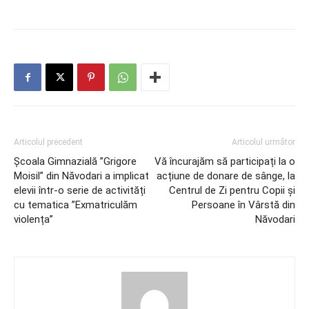
Articolul precedent
Articolul următor
Școala Gimnazială ”Grigore
Vă încurajăm să participați la o
Moisil” din Năvodari a implicat
acțiune de donare de sânge, la
elevii într-o serie de activități
Centrul de Zi pentru Copii și
cu tematica ”Exmatriculăm
Persoane în Vârstă din
violența”
Năvodari