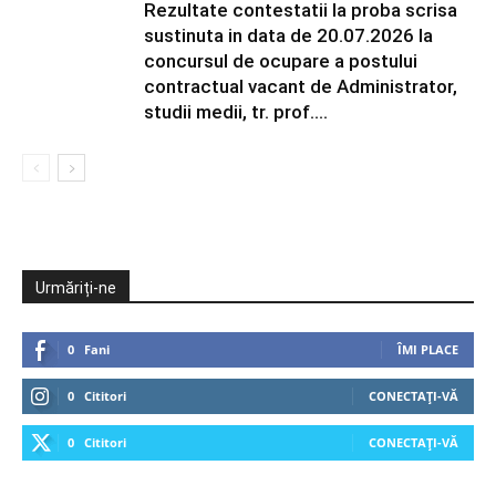
Rezultate contestatii la proba scrisa
sustinuta in data de 20.07.2026 la
concursul de ocupare a postului
contractual vacant de Administrator,
studii medii, tr. prof....
Urmăriți-ne
0
Fani
ÎMI PLACE
0
Cititori
CONECTAȚI-VĂ
0
Cititori
CONECTAȚI-VĂ