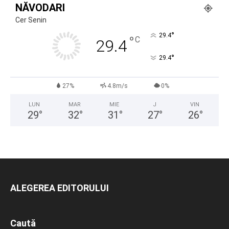
NĂVODARI
Cer Senin
°
29.4
°
C
29.4
°
29.4
27%
4.8m/s
0%
LUN
MAR
MIE
J
VIN
29
°
32
°
31
°
27
°
26
°
ALEGEREA EDITORULUI
Caută