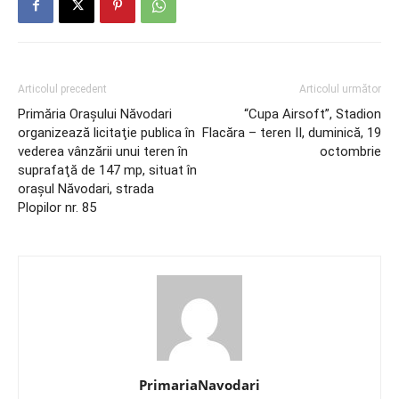
Articolul precedent
Articolul următor
Primăria Orașului Năvodari
“Cupa Airsoft”, Stadion
organizează licitaţie publica în
Flacăra – teren II, duminică, 19
vederea vânzării unui teren în
octombrie
suprafaţă de 147 mp, situat în
oraşul Năvodari, strada
Plopilor nr. 85
PrimariaNavodari