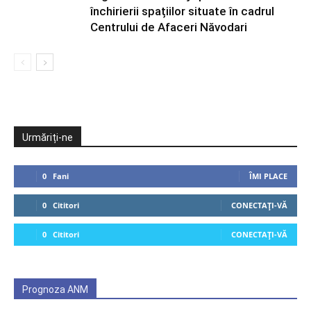
închirierii spațiilor situate în cadrul
Centrului de Afaceri Năvodari
Urmăriți-ne
0
Fani
ÎMI PLACE
0
Cititori
CONECTAȚI-VĂ
0
Cititori
CONECTAȚI-VĂ
Prognoza ANM