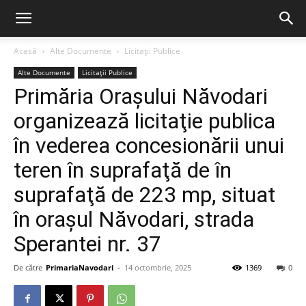
Acasă
Alte Documente
Licitații Publice
Alte Documente
Licitații Publice
Primăria Orașului Năvodari
organizează licitaţie publica
în vederea concesionării unui
teren în suprafaţă de în
suprafaţă de 223 mp, situat
în oraşul Năvodari, strada
Sperantei nr. 37
De către
PrimariaNavodari
-
14 octombrie, 2025
1369
0