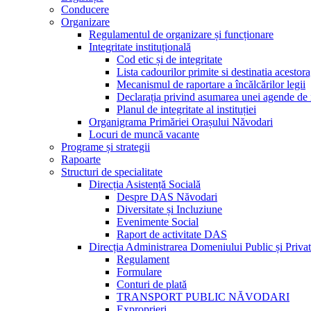
Conducere
Organizare
Regulamentul de organizare și funcționare
Integritate instituțională
Cod etic și de integritate
Lista cadourilor primite si destinatia acesto
Mecanismul de raportare a încălcărilor legii
Declarația privind asumarea unei agende de i
Planul de integritate al instituției
Organigrama Primăriei Orașului Năvodari
Locuri de muncă vacante
Programe și strategii
Rapoarte
Structuri de specialitate
Direcția Asistență Socială
Despre DAS Năvodari
Diversitate și Incluziune
Evenimente Social
Raport de activitate DAS
Direcția Administrarea Domeniului Public și Privat
Regulament
Formulare
Conturi de plată
TRANSPORT PUBLIC NĂVODARI
Exproprieri