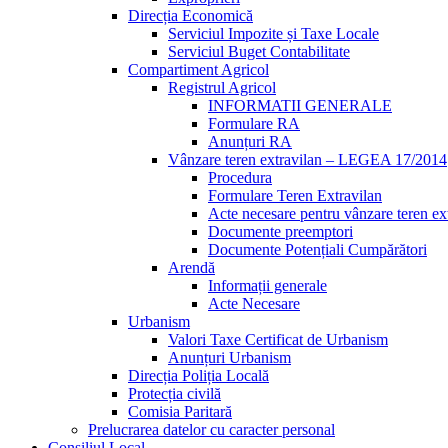
Direcția Economică
Serviciul Impozite și Taxe Locale
Serviciul Buget Contabilitate
Compartiment Agricol
Registrul Agricol
INFORMATII GENERALE
Formulare RA
Anunțuri RA
Vânzare teren extravilan – LEGEA 17/2014
Procedura
Formulare Teren Extravilan
Acte necesare pentru vânzare teren ex
Documente preemptori
Documente Potențiali Cumpărători
Arendă
Informații generale
Acte Necesare
Urbanism
Valori Taxe Certificat de Urbanism
Anunțuri Urbanism
Direcția Poliția Locală
Protecția civilă
Comisia Paritară
Prelucrarea datelor cu caracter personal
Consiliul Local