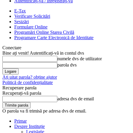
Autentificați-vă / Înregistrați-vă
E-Tax
Verificare Solicitări
Sesizări
Formulare Online
Programări Online Starea Civilă
Programare Carte Electronică de Identitate
Conectare
Bine ați venit! Autentificați-vă in contul dvs
numele dvs de utilizator
parola dvs
Ați uitat parola? obține ajutor
Politică de confidențialitate
Recuperare parola
Recuperați-vă parola
adresa dvs de email
O parola va fi trimisă pe adresa dvs de email.
Primar
Despre Instituție
Legislație