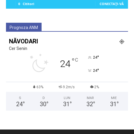
0
Cititori
CONECTAȚI-VĂ
Prognoza ANM
NĂVODARI
Cer Senin
°
24
°
C
24
°
24
63%
9.2m/s
2%
S
D
LUN
MAR
MIE
24
°
30
°
31
°
32
°
31
°