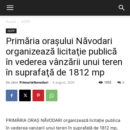
Acasă
ADPP
ADPP
Primăria orașului Năvodari
organizează licitaţie publică
în vederea vânzării unui teren
în suprafaţă de 1812 mp
De către
PrimariaNavodari
-
6 august, 2020
1933
0
PRIMĂRIA ORAŞ NĂVODARI organizează licitaţie publica
în vederea vanzarii unui teren în suprafaţă de 1812 mp,