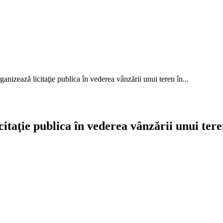
anizează licitaţie publica în vederea vânzării unui teren în...
itaţie publica în vederea vânzării unui tere