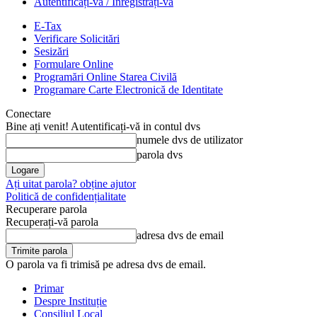
Autentificați-vă / Înregistrați-vă
E-Tax
Verificare Solicitări
Sesizări
Formulare Online
Programări Online Starea Civilă
Programare Carte Electronică de Identitate
Conectare
Bine ați venit! Autentificați-vă in contul dvs
numele dvs de utilizator
parola dvs
Ați uitat parola? obține ajutor
Politică de confidențialitate
Recuperare parola
Recuperați-vă parola
adresa dvs de email
O parola va fi trimisă pe adresa dvs de email.
Primar
Despre Instituție
Consiliul Local