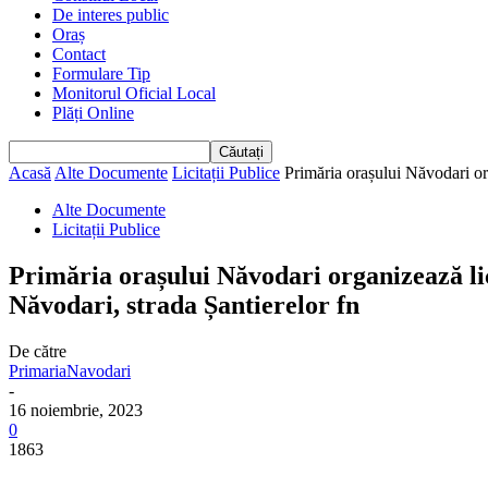
De interes public
Oraș
Contact
Formulare Tip
Monitorul Oficial Local
Plăți Online
Acasă
Alte Documente
Licitații Publice
Primăria orașului Năvodari org
Alte Documente
Licitații Publice
Primăria orașului Năvodari organizează lic
Năvodari, strada Șantierelor fn
De către
PrimariaNavodari
-
16 noiembrie, 2023
0
1863