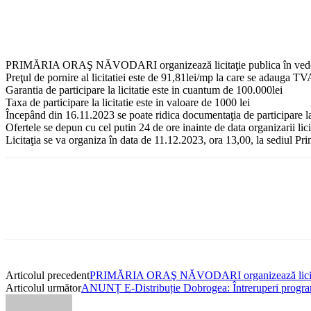
PRIMĂRIA ORAŞ NĂVODARI organizează licitaţie publica în vederea va
Preţul de pornire al licitatiei este de 91,81lei/mp la care se adauga TV
Garantia de participare la licitatie este in cuantum de 100.000lei
Taxa de participare la licitatie este in valoare de 1000 lei
Începând din 16.11.2023 se poate ridica documentaţia de participare la 
Ofertele se depun cu cel putin 24 de ore inainte de data organizarii lici
Licitaţia se va organiza în data de 11.12.2023, ora 13,00, la sediul Pr
Articolul precedent
PRIMĂRIA ORAŞ NĂVODARI organizează licitaţie pu
Articolul următor
ANUNȚ E-Distribuție Dobrogea: Întreruperi programat