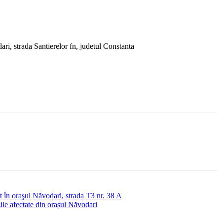
, strada Santierelor fn, judetul Constanta
în oraşul Năvodari, strada T3 nr. 38 A
le afectate din orașul Năvodari