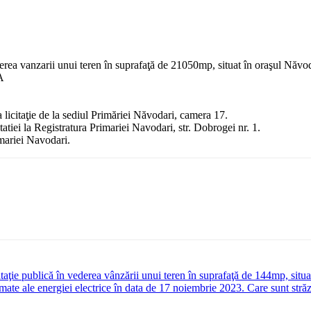
nzarii unui teren în suprafaţă de 21050mp, situat în oraşul Năvodari
A
licitaţie de la sediul Primăriei Năvodari, camera 17.
tatiei la Registratura Primariei Navodari, str. Dobrogei nr. 1.
imariei Navodari.
blică în vederea vânzării unui teren în suprafaţă de 144mp, situat 
e ale energiei electrice în data de 17 noiembrie 2023. Care sunt străzi