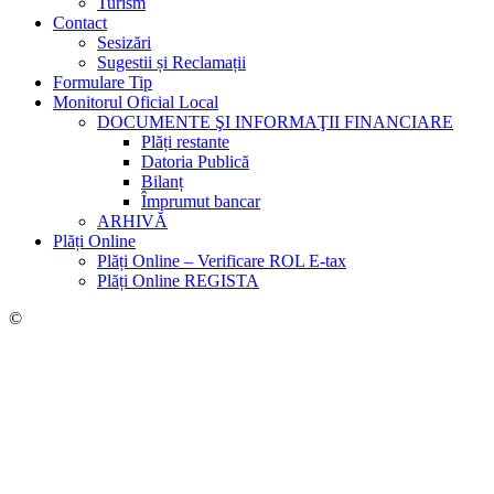
Turism
Contact
Sesizări
Sugestii și Reclamații
Formulare Tip
Monitorul Oficial Local
DOCUMENTE ŞI INFORMAŢII FINANCIARE
Plăți restante
Datoria Publică
Bilanț
Împrumut bancar
ARHIVĂ
Plăți Online
Plăți Online – Verificare ROL E-tax
Plăți Online REGISTA
©