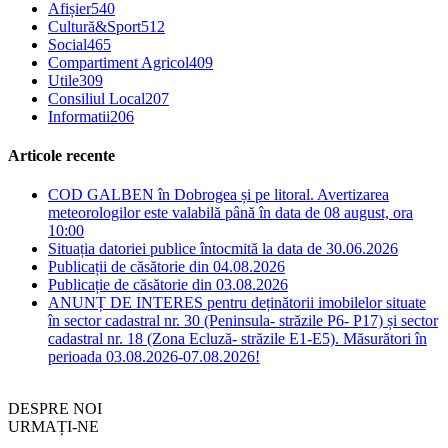
Afișier
540
Cultură&Sport
512
Social
465
Compartiment Agricol
409
Utile
309
Consiliul Local
207
Informatii
206
Articole recente
COD GALBEN în Dobrogea și pe litoral. Avertizarea
meteorologilor este valabilă până în data de 08 august, ora
10:00
Situația datoriei publice întocmită la data de 30.06.2026
Publicații de căsătorie din 04.08.2026
Publicație de căsătorie din 03.08.2026
ANUNȚ DE INTERES pentru deținătorii imobilelor situate
în sector cadastral nr. 30 (Peninsula- străzile P6- P17) și sector
cadastral nr. 18 (Zona Ecluză- străzile E1-E5). Măsurători în
perioada 03.08.2026-07.08.2026!
DESPRE NOI
URMAȚI-NE