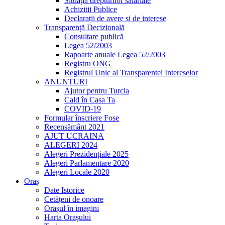
Situația drepturilor salariale
Achizitii Publice
Declarații de avere si de interese
Transparență Decizională
Consultare publică
Legea 52/2003
Rapoarte anuale Legea 52/2003
Registru ONG
Registrul Unic al Transparentei Intereselor
ANUNȚURI
Ajutor pentru Turcia
Cald în Casa Ta
COVID-19
Formular înscriere Fose
Recensământ 2021
AJUT UCRAINA
ALEGERI 2024
Alegeri Prezidențiale 2025
Alegeri Parlamentare 2020
Alegeri Locale 2020
Oraș
Date Istorice
Cetățeni de onoare
Orașul în imagini
Harta Orașului