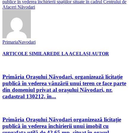
publice în vederea închirierii spațiilor situate în cadrul Centrului de
Afaceri Năvodari
PrimariaNavodari
ARTICOLE SIMILARE
DE LA ACELAȘI AUTOR
Primăria Orașului Năvodari, organizează licitaţie
publică în vederea vânzării unui teren ce face parte
din domeniul privat al orașului Năvodari, nr.
cadastral 130212, în...
Primăria Orașului Năvodari organizează licitaţie
publică în vederea închirierii unui imobil cu
suprafața utilă de 42,65 mp, situat în orașul