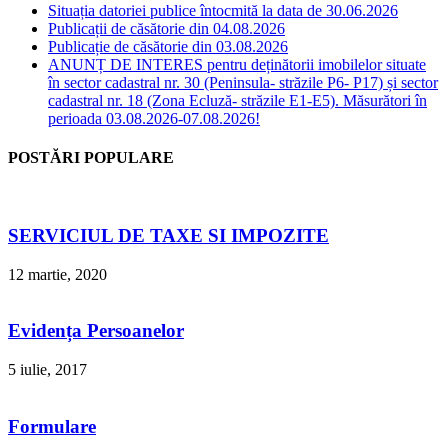
Situația datoriei publice întocmită la data de 30.06.2026
Publicații de căsătorie din 04.08.2026
Publicație de căsătorie din 03.08.2026
ANUNȚ DE INTERES pentru deținătorii imobilelor situate
în sector cadastral nr. 30 (Peninsula- străzile P6- P17) și sector
cadastral nr. 18 (Zona Ecluză- străzile E1-E5). Măsurători în
perioada 03.08.2026-07.08.2026!
POSTĂRI POPULARE
SERVICIUL DE TAXE SI IMPOZITE
12 martie, 2020
Evidența Persoanelor
5 iulie, 2017
Formulare