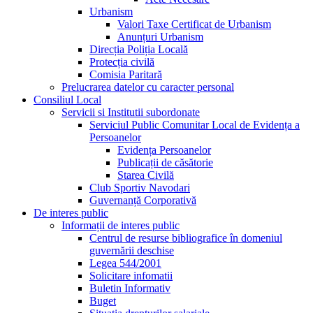
Urbanism
Valori Taxe Certificat de Urbanism
Anunțuri Urbanism
Direcția Poliția Locală
Protecția civilă
Comisia Paritară
Prelucrarea datelor cu caracter personal
Consiliul Local
Servicii si Institutii subordonate
Serviciul Public Comunitar Local de Evidența a
Persoanelor
Evidența Persoanelor
Publicații de căsătorie
Starea Civilă
Club Sportiv Navodari
Guvernanță Corporativă
De interes public
Informații de interes public
Centrul de resurse bibliografice în domeniul
guvernării deschise
Legea 544/2001
Solicitare infomatii
Buletin Informativ
Buget