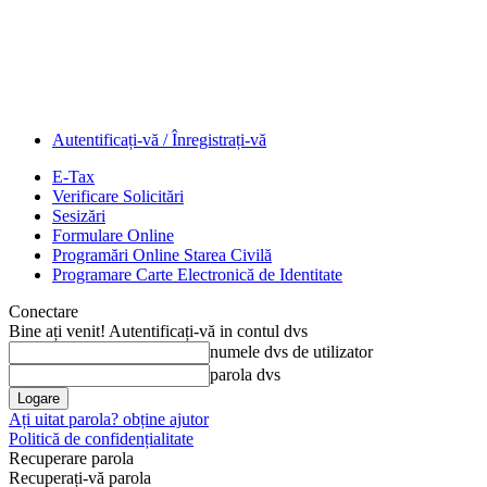
Autentificați-vă / Înregistrați-vă
E-Tax
Verificare Solicitări
Sesizări
Formulare Online
Programări Online Starea Civilă
Programare Carte Electronică de Identitate
Conectare
Bine ați venit! Autentificați-vă in contul dvs
numele dvs de utilizator
parola dvs
Ați uitat parola? obține ajutor
Politică de confidențialitate
Recuperare parola
Recuperați-vă parola