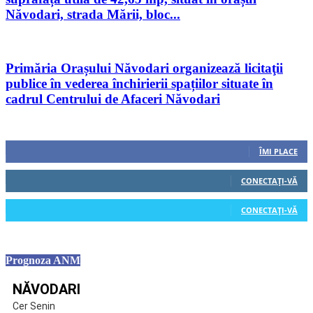
Năvodari, strada Mării, bloc...
Primăria Orașului Năvodari organizează licitaţii
publice în vederea închirierii spațiilor situate în
cadrul Centrului de Afaceri Năvodari
Urmăriți-ne
0
Fani
ÎMI PLACE
0
Cititori
CONECTAȚI-VĂ
0
Cititori
CONECTAȚI-VĂ
Prognoza ANM
NĂVODARI
Cer Senin