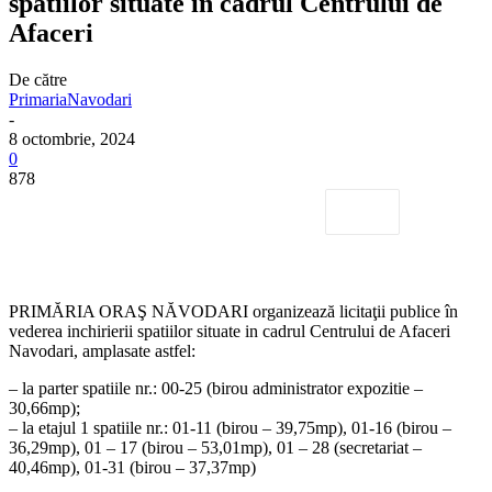
spatiilor situate in cadrul Centrului de
Afaceri
De către
PrimariaNavodari
-
8 octombrie, 2024
0
878
PRIMĂRIA ORAŞ NĂVODARI organizează licitaţii publice în
vederea inchirierii spatiilor situate in cadrul Centrului de Afaceri
Navodari, amplasate astfel:
– la parter spatiile nr.: 00-25 (birou administrator expozitie –
30,66mp);
– la etajul 1 spatiile nr.: 01-11 (birou – 39,75mp), 01-16 (birou –
36,29mp), 01 – 17 (birou – 53,01mp), 01 – 28 (secretariat –
40,46mp), 01-31 (birou – 37,37mp)