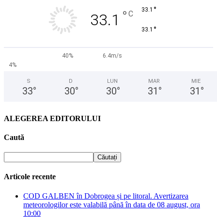
°
33.1
°
C
33.1
°
33.1
40%
6.4m/s
4%
S
D
LUN
MAR
MIE
33
°
30
°
30
°
31
°
31
°
ALEGEREA EDITORULUI
Caută
Articole recente
COD GALBEN în Dobrogea și pe litoral. Avertizarea
meteorologilor este valabilă până în data de 08 august, ora
10:00