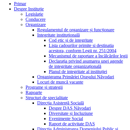
Primar
Despre Instituție
Legislație
Conducere
Organizare
Regulamentul de organizare și funcționare
Integritate instituțională
Cod etic și de integritate
Lista cadourilor primite si destinatia
acestora, conform Legii nr. 251/2004
Mecanismul de raportare a încălcărilor legii
Declarația privind asumarea unei agende
de integritate organizațională
Planul de integritate al instituției
Organigrama Primăriei Orașului Năvodari
Locuri de muncă vacante
Programe și strategii
Rapoarte
Structuri de specialitate
Direcția Asistență Socială
Despre DAS Năvodari
Diversitate și Incluziune
Evenimente Social
Raport de activitate DAS
Direcția Administrarea Domeniului Public și