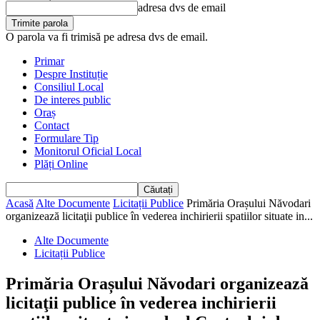
adresa dvs de email
O parola va fi trimisă pe adresa dvs de email.
Primar
Despre Instituție
Consiliul Local
De interes public
Oraș
Contact
Formulare Tip
Monitorul Oficial Local
Plăți Online
Acasă
Alte Documente
Licitații Publice
Primăria Orașului Năvodari
organizează licitaţii publice în vederea inchirierii spatiilor situate in...
Alte Documente
Licitații Publice
Primăria Orașului Năvodari organizează
licitaţii publice în vederea inchirierii