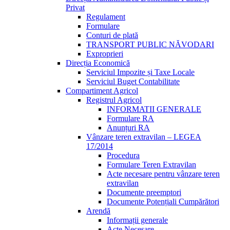
Privat
Regulament
Formulare
Conturi de plată
TRANSPORT PUBLIC NĂVODARI
Exproprieri
Direcția Economică
Serviciul Impozite și Taxe Locale
Serviciul Buget Contabilitate
Compartiment Agricol
Registrul Agricol
INFORMATII GENERALE
Formulare RA
Anunțuri RA
Vânzare teren extravilan – LEGEA
17/2014
Procedura
Formulare Teren Extravilan
Acte necesare pentru vânzare teren
extravilan
Documente preemptori
Documente Potențiali Cumpărători
Arendă
Informații generale
Acte Necesare