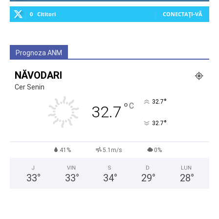
0
Cititori
CONECTAȚI-VĂ
Prognoza ANM
NĂVODARI
Cer Senin
°
32.7
°
C
32.7
°
32.7
41%
5.1m/s
0%
J
VIN
S
D
LUN
33
°
33
°
34
°
29
°
28
°