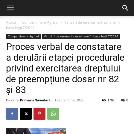
Acasă
Compartiment Agricol
Vânzări de terenuri extravilane în
baza legii.7/2014
Compartiment Agricol
Vânzări de terenuri extravilane în baza legii.7/2014
Proces verbal de constatare
a derulării etapei procedurale
privind exercitarea dreptului
de preempțiune dosar nr 82
și 83
De către
PrimariaNavodari
-
1 septembrie, 2022
1702
0