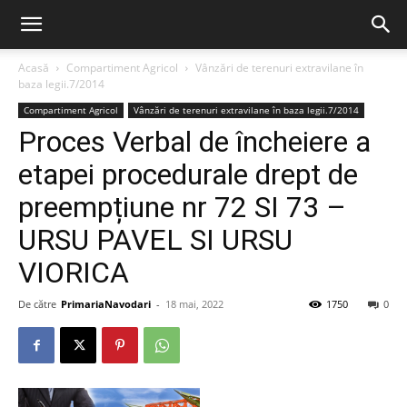
Acasă
Compartiment Agricol
Vânzări de terenuri extravilane în
baza legii.7/2014
Compartiment Agricol
Vânzări de terenuri extravilane în baza legii.7/2014
Proces Verbal de încheiere a
etapei procedurale drept de
preempțiune nr 72 SI 73 –
URSU PAVEL SI URSU
VIORICA
De către
PrimariaNavodari
-
18 mai, 2022
1750
0