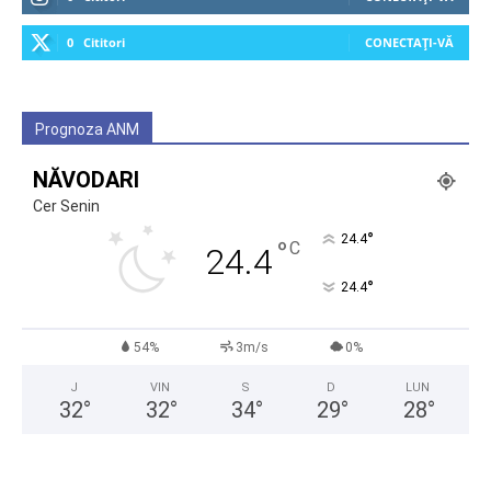
0
Cititori
CONECTAȚI-VĂ
Prognoza ANM
NĂVODARI
Cer Senin
°
24.4
°
C
24.4
°
24.4
54%
3m/s
0%
J
VIN
S
D
LUN
32
°
32
°
34
°
29
°
28
°