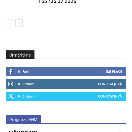
155 /06.07.2026
Urmăriți-ne
0
Fani
ÎMI PLACE
0
Cititori
CONECTAȚI-VĂ
0
Cititori
CONECTAȚI-VĂ
Prognoza ANM