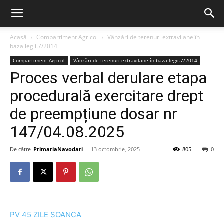
Acasă
Compartiment Agricol
Vânzări de terenuri extravilane în
baza legii.7/2014
Compartiment Agricol
Vânzări de terenuri extravilane în baza legii.7/2014
Proces verbal derulare etapa
procedurală exercitare drept
de preempțiune dosar nr
147/04.08.2025
De către
PrimariaNavodari
-
13 octombrie, 2025
805
0
PV 45 ZILE SOANCA