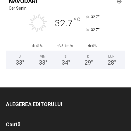
NĂVODARI
Cer Senin
°
32.7
°
C
32.7
°
32.7
41%
5.1m/s
0%
J
VIN
S
D
LUN
33
°
33
°
34
°
29
°
28
°
ALEGEREA EDITORULUI
Caută