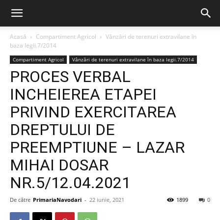
Acasă
Compartiment Agricol
Vânzări de terenuri extravilane în
baza legii.7/2014
Compartiment Agricol
Vânzări de terenuri extravilane în baza legii.7/2014
PROCES VERBAL
INCHEIEREA ETAPEI
PRIVIND EXERCITAREA
DREPTULUI DE
PREEMPTIUNE – LAZAR
MIHAI DOSAR
NR.5/12.04.2021
De către
PrimariaNavodari
-
22 iunie, 2021
1899
0