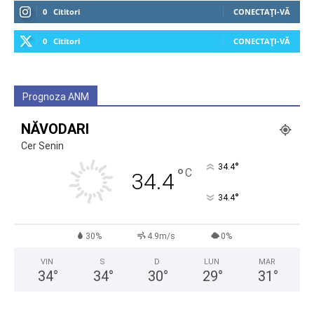
0
Cititori
CONECTAȚI-VĂ
0
Cititori
CONECTAȚI-VĂ
Prognoza ANM
NĂVODARI
Cer Senin
°
34.4
°
C
34.4
°
34.4
30%
4.9m/s
0%
VIN
S
D
LUN
MAR
34
°
34
°
30
°
29
°
31
°