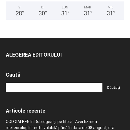
S
D
LUN
MAR
MIE
28
°
30
°
31
°
31
°
31
°
ALEGEREA EDITORULUI
Caută
Articole recente
COD GALBEN în Dobrogea și pe litoral. Avertizarea
meteorologilor este valabilă până în data de 08 august, ora