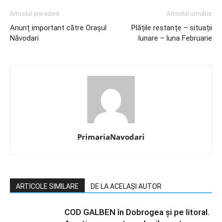
Articolul precedent
Articolul următor
Anunț important către Orașul
Plățile restanțe – situații
Năvodari
lunare – luna Februarie
PrimariaNavodari
ARTICOLE SIMILARE
DE LA ACELAȘI AUTOR
COD GALBEN în Dobrogea și pe litoral.