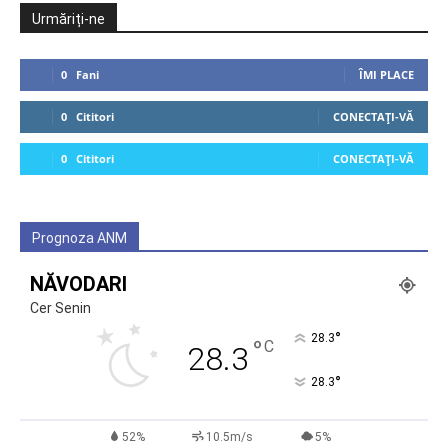
Urmăriți-ne
0
Fani
ÎMI PLACE
0
Cititori
CONECTAȚI-VĂ
0
Cititori
CONECTAȚI-VĂ
Prognoza ANM
NĂVODARI
Cer Senin
°
28.3
°
C
28.3
°
28.3
52%
10.5m/s
5%