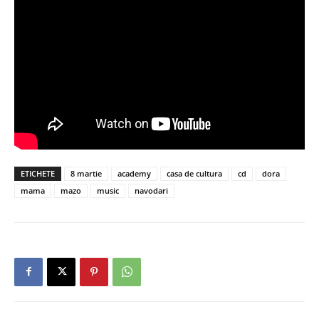
ETICHETE
8 martie
academy
casa de cultura
cd
dora
mama
mazo
music
navodari