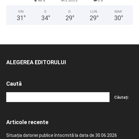
48%
3.5m/s
0%
VIN
S
D
LUN
MAR
31
°
34
°
29
°
29
°
30
°
ALEGEREA EDITORULUI
Caută
Articole recente
Situația datoriei publice întocmită la data de 30.06.2026