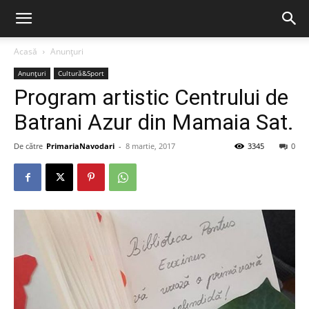
Acasă
Anunțuri
Anunțuri
Cultură&Sport
Program artistic Centrului de
Batrani Azur din Mamaia Sat.
De către
PrimariaNavodari
-
8 martie, 2017
3345
0