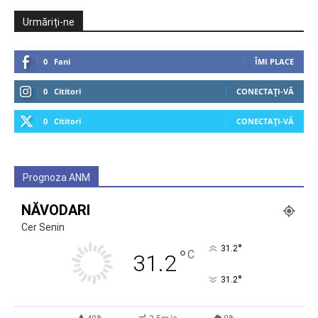
Urmăriți-ne
0
Fani
ÎMI PLACE
0
Cititori
CONECTAȚI-VĂ
0
Cititori
CONECTAȚI-VĂ
Prognoza ANM
NĂVODARI
Cer Senin
°
31.2
°
C
31.2
°
31.2