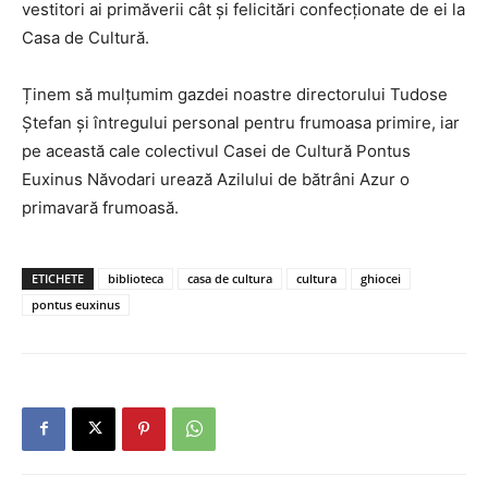
vestitori ai primăverii cât și felicitări confecționate de ei la
Casa de Cultură.
Ținem să mulțumim gazdei noastre directorului Tudose
Ștefan și întregului personal pentru frumoasa primire, iar
pe această cale colectivul Casei de Cultură Pontus
Euxinus Năvodari urează Azilului de bătrâni Azur o
primavară frumoasă.
ETICHETE
biblioteca
casa de cultura
cultura
ghiocei
pontus euxinus