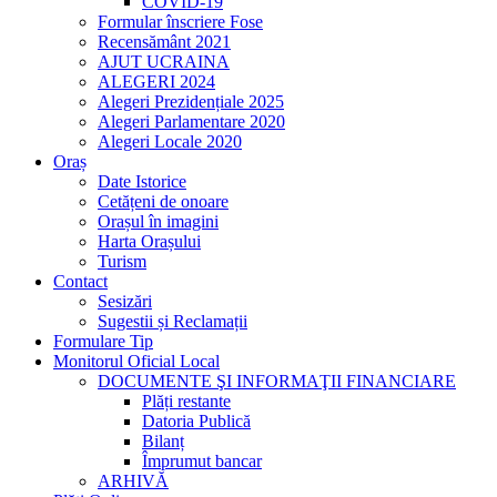
COVID-19
Formular înscriere Fose
Recensământ 2021
AJUT UCRAINA
ALEGERI 2024
Alegeri Prezidențiale 2025
Alegeri Parlamentare 2020
Alegeri Locale 2020
Oraș
Date Istorice
Cetățeni de onoare
Orașul în imagini
Harta Orașului
Turism
Contact
Sesizări
Sugestii și Reclamații
Formulare Tip
Monitorul Oficial Local
DOCUMENTE ŞI INFORMAŢII FINANCIARE
Plăți restante
Datoria Publică
Bilanț
Împrumut bancar
ARHIVĂ