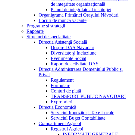
de integritate organizațională
Planul de integritate al instituției
Organigrama Primăriei Orașului Năvodari
Locuri de muncă vacante
Programe și strategii
Rapoarte
Structuri de specialitate
Direcția Asistență Socială
Despre DAS Năvodari
Diversitate și Incluziune
Evenimente Social
Raport de activitate DAS
Direcția Administrarea Domeniului Public și
Privat
Regulament
Formulare
Conturi de plată
TRANSPORT PUBLIC NĂVODARI
Exproprieri
Direcția Economică
Serviciul Impozite și Taxe Locale
Serviciul Buget Contabilitate
Compartiment Agricol
Registrul Agricol
INFORMATII GENERALE