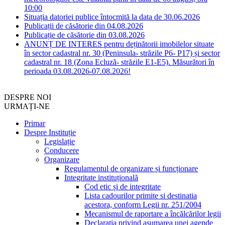
10:00
Situația datoriei publice întocmită la data de 30.06.2026
Publicații de căsătorie din 04.08.2026
Publicație de căsătorie din 03.08.2026
ANUNȚ DE INTERES pentru deținătorii imobilelor situate
în sector cadastral nr. 30 (Peninsula- străzile P6- P17) și sector
cadastral nr. 18 (Zona Ecluză- străzile E1-E5). Măsurători în
perioada 03.08.2026-07.08.2026!
DESPRE NOI
URMAȚI-NE
Primar
Despre Instituție
Legislație
Conducere
Organizare
Regulamentul de organizare și funcționare
Integritate instituțională
Cod etic și de integritate
Lista cadourilor primite si destinatia
acestora, conform Legii nr. 251/2004
Mecanismul de raportare a încălcărilor legii
Declarația privind asumarea unei agende