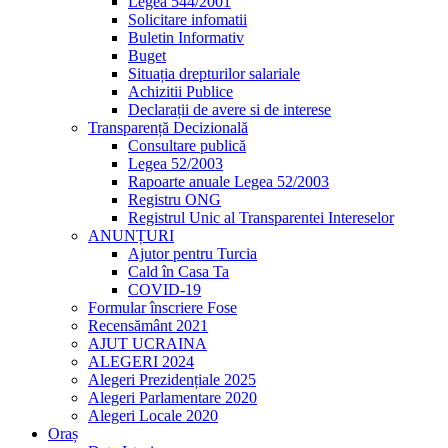
Legea 544/2001
Solicitare infomatii
Buletin Informativ
Buget
Situația drepturilor salariale
Achizitii Publice
Declarații de avere si de interese
Transparență Decizională
Consultare publică
Legea 52/2003
Rapoarte anuale Legea 52/2003
Registru ONG
Registrul Unic al Transparentei Intereselor
ANUNȚURI
Ajutor pentru Turcia
Cald în Casa Ta
COVID-19
Formular înscriere Fose
Recensământ 2021
AJUT UCRAINA
ALEGERI 2024
Alegeri Prezidențiale 2025
Alegeri Parlamentare 2020
Alegeri Locale 2020
Oraș