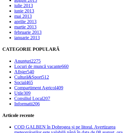
august 2013
iulie 2013
iunie 2013
mai 2013
aprilie 2013
martie 2013
februarie 2013
ianuarie 2013
CATEGORIE POPULARĂ
Anunțuri
2275
Locuri de muncă vacante
660
Afișier
540
Cultură&Sport
512
Social
465
Compartiment Agricol
409
Utile
309
Consiliul Local
207
Informatii
206
Articole recente
COD GALBEN în Dobrogea și pe litoral. Avertizarea
meteorologilor este valabilă până în data de 08 august, ora