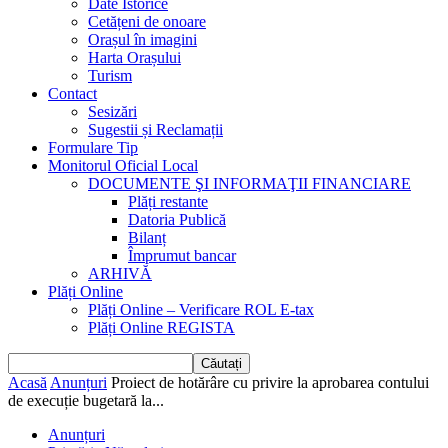
Date Istorice
Cetățeni de onoare
Orașul în imagini
Harta Orașului
Turism
Contact
Sesizări
Sugestii și Reclamații
Formulare Tip
Monitorul Oficial Local
DOCUMENTE ŞI INFORMAŢII FINANCIARE
Plăți restante
Datoria Publică
Bilanț
Împrumut bancar
ARHIVĂ
Plăți Online
Plăți Online – Verificare ROL E-tax
Plăți Online REGISTA
Acasă
Anunțuri
Proiect de hotărâre cu privire la aprobarea contului
de execuție bugetară la...
Anunțuri