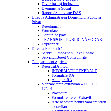
Diversitate și Incluziune
Evenimente Social
Raport de activitate DAS
Direcția Administrarea Domeniului Public și
Privat
Regulament
Formulare
Conturi de plată
TRANSPORT PUBLIC NĂVODARI
Exproprieri
Direcția Economică
Serviciul Impozite și Taxe Locale
Serviciul Buget Contabilitate
Compartiment Agricol
Registrul Agricol
INFORMATII GENERALE
Formulare RA
Anunțuri RA
Vânzare teren extravilan – LEGEA
17/2014
Procedura
Formulare Teren Extravilan
Acte necesare pentru vânzare teren
extravilan
Documente preemptori