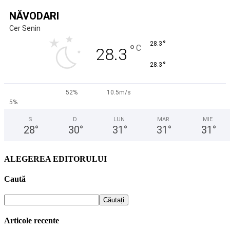
NĂVODARI
Cer Senin
°
28.3
°
C
28.3
°
28.3
52%
10.5m/s
5%
S
D
LUN
MAR
MIE
28
°
30
°
31
°
31
°
31
°
ALEGEREA EDITORULUI
Caută
Articole recente