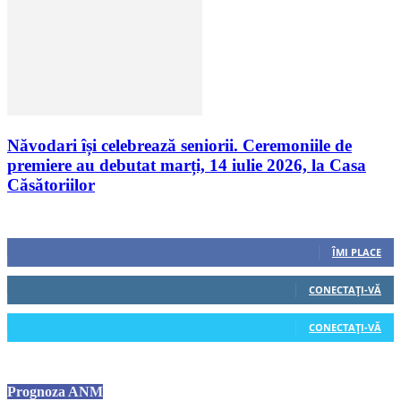
Năvodari își celebrează seniorii. Ceremoniile de
premiere au debutat marți, 14 iulie 2026, la Casa
Căsătoriilor
Urmăriți-ne
0
Fani
ÎMI PLACE
0
Cititori
CONECTAȚI-VĂ
0
Cititori
CONECTAȚI-VĂ
Prognoza ANM