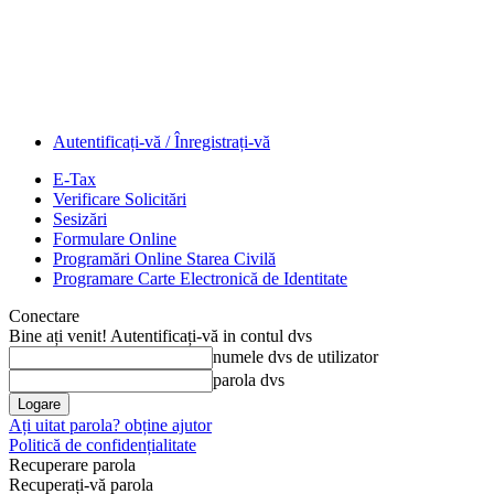
Autentificați-vă / Înregistrați-vă
E-Tax
Verificare Solicitări
Sesizări
Formulare Online
Programări Online Starea Civilă
Programare Carte Electronică de Identitate
Conectare
Bine ați venit! Autentificați-vă in contul dvs
numele dvs de utilizator
parola dvs
Ați uitat parola? obține ajutor
Politică de confidențialitate
Recuperare parola
Recuperați-vă parola