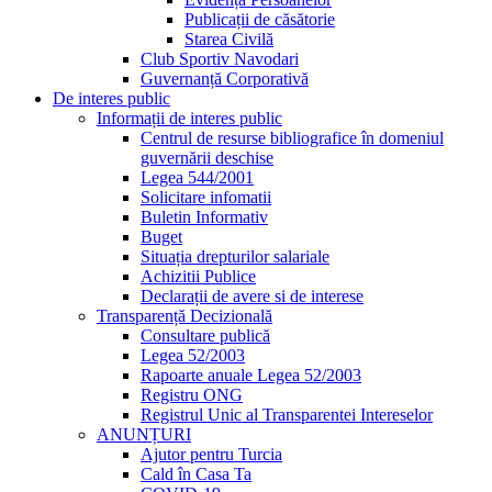
Publicații de căsătorie
Starea Civilă
Club Sportiv Navodari
Guvernanță Corporativă
De interes public
Informații de interes public
Centrul de resurse bibliografice în domeniul
guvernării deschise
Legea 544/2001
Solicitare infomatii
Buletin Informativ
Buget
Situația drepturilor salariale
Achizitii Publice
Declarații de avere si de interese
Transparență Decizională
Consultare publică
Legea 52/2003
Rapoarte anuale Legea 52/2003
Registru ONG
Registrul Unic al Transparentei Intereselor
ANUNȚURI
Ajutor pentru Turcia
Cald în Casa Ta