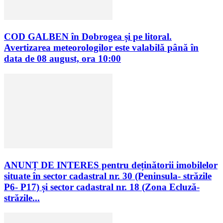
COD GALBEN în Dobrogea și pe litoral.
Avertizarea meteorologilor este valabilă până în
data de 08 august, ora 10:00
ANUNȚ DE INTERES pentru deținătorii imobilelor
situate în sector cadastral nr. 30 (Peninsula- străzile
P6- P17) și sector cadastral nr. 18 (Zona Ecluză-
străzile...