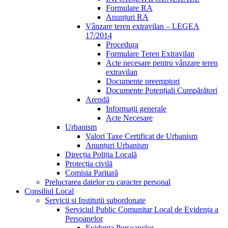
Formulare RA
Anunțuri RA
Vânzare teren extravilan – LEGEA
17/2014
Procedura
Formulare Teren Extravilan
Acte necesare pentru vânzare teren
extravilan
Documente preemptori
Documente Potențiali Cumpărători
Arendă
Informații generale
Acte Necesare
Urbanism
Valori Taxe Certificat de Urbanism
Anunțuri Urbanism
Direcția Poliția Locală
Protecția civilă
Comisia Paritară
Prelucrarea datelor cu caracter personal
Consiliul Local
Servicii si Institutii subordonate
Serviciul Public Comunitar Local de Evidența a
Persoanelor
Evidența Persoanelor