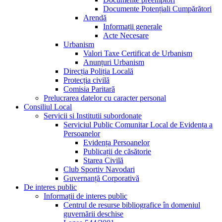
Documente Potențiali Cumpărători
Arendă
Informații generale
Acte Necesare
Urbanism
Valori Taxe Certificat de Urbanism
Anunțuri Urbanism
Direcția Poliția Locală
Protecția civilă
Comisia Paritară
Prelucrarea datelor cu caracter personal
Consiliul Local
Servicii si Institutii subordonate
Serviciul Public Comunitar Local de Evidența a
Persoanelor
Evidența Persoanelor
Publicații de căsătorie
Starea Civilă
Club Sportiv Navodari
Guvernanță Corporativă
De interes public
Informații de interes public
Centrul de resurse bibliografice în domeniul
guvernării deschise