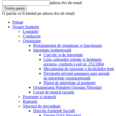
adresa dvs de email
O parola va fi trimisă pe adresa dvs de email.
Primar
Despre Instituție
Legislație
Conducere
Organizare
Regulamentul de organizare și funcționare
Integritate instituțională
Cod etic și de integritate
Lista cadourilor primite si destinatia
acestora, conform Legii nr. 251/2004
Mecanismul de raportare a încălcărilor legii
Declarația privind asumarea unei agende
de integritate organizațională
Planul de integritate al instituției
Organigrama Primăriei Orașului Năvodari
Locuri de muncă vacante
Programe și strategii
Rapoarte
Structuri de specialitate
Direcția Asistență Socială
Despre DAS Năvodari