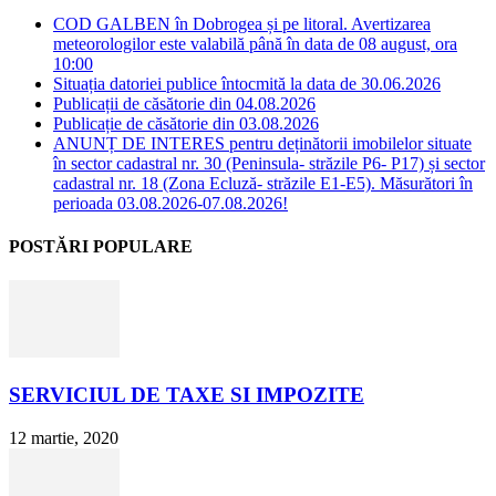
COD GALBEN în Dobrogea și pe litoral. Avertizarea
meteorologilor este valabilă până în data de 08 august, ora
10:00
Situația datoriei publice întocmită la data de 30.06.2026
Publicații de căsătorie din 04.08.2026
Publicație de căsătorie din 03.08.2026
ANUNȚ DE INTERES pentru deținătorii imobilelor situate
în sector cadastral nr. 30 (Peninsula- străzile P6- P17) și sector
cadastral nr. 18 (Zona Ecluză- străzile E1-E5). Măsurători în
perioada 03.08.2026-07.08.2026!
POSTĂRI POPULARE
SERVICIUL DE TAXE SI IMPOZITE
12 martie, 2020