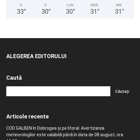
S
D
LUN
MAR
MIE
33
°
30
°
30
°
31
°
31
°
ALEGEREA EDITORULUI
Caută
Articole recente
COD GALBEN în Dobrogea și pe litoral. Avertizarea
meteorologilor este valabilă până în data de 08 august, ora