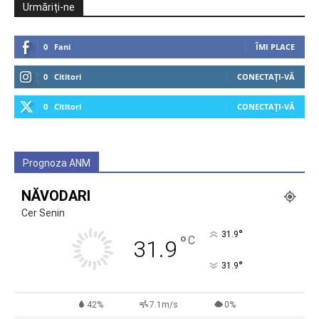
Urmăriți-ne
0
Fani
ÎMI PLACE
0
Cititori
CONECTAȚI-VĂ
0
Cititori
CONECTAȚI-VĂ
Prognoza ANM
NĂVODARI
Cer Senin
°
31.9
°
C
31.9
°
31.9
42%
7.1m/s
0%