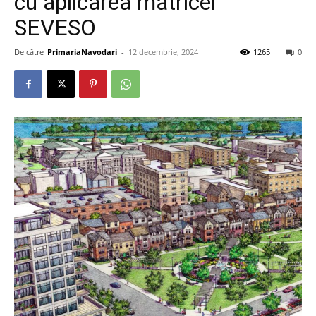
cu aplicarea matricei
SEVESO
De către
PrimariaNavodari
-
12 decembrie, 2024
1265
0