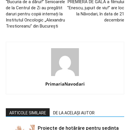
“Bucuria de a dărui!” Senioarele
PREMIERA DE GALĂ a filmului
de la Centrul de Zi au pregătit
”Enescu, jupuit de viu!” are loc
daruri pentru copiii internați la
la Năvodari, în data de 21
Institutul Oncologic „Alexandru
decembrie
Trestioreanu” din București
PrimariaNavodari
ARTICOLE SIMILARE
DE LA ACELAȘI AUTOR
Proiecte de hotărâre pentru ședința