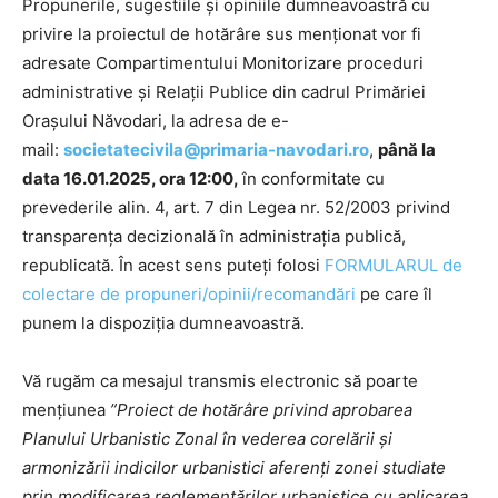
Propunerile, sugestiile și opiniile dumneavoastră cu
privire la proiectul de hotărâre sus menționat vor fi
adresate Compartimentului Monitorizare proceduri
administrative și Relații Publice din cadrul Primăriei
Orașului Năvodari, la adresa de e-
mail:
societatecivila@primaria-navodari.ro
,
până la
data
16.01.2025, ora 12:00
,
în conformitate cu
prevederile alin. 4, art. 7 din Legea nr. 52/2003 privind
transparența decizională în administrația publică,
republicată. În acest sens puteți folosi
FORMULARUL de
colectare de propuneri/opinii/recomandări
pe care îl
punem la dispoziția dumneavoastră.
Vă rugăm ca mesajul transmis electronic să poarte
mențiunea
”Proiect de hotărâre privind aprobarea
Planului Urbanistic Zonal în vederea corelării și
armonizării indicilor urbanistici aferenți zonei studiate
prin modificarea reglementărilor urbanistice cu aplicarea