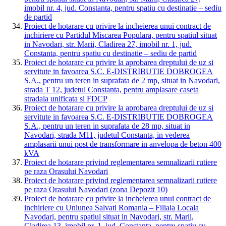
imobil nr. 4, jud. Constanta, pentru spatiu cu destinatie – sediu
de partid
Proiect de hotarare cu privire la incheierea unui contract de
inchiriere cu Partidul Miscarea Populara, pentru spatiul situat
in Navodari, str. Marii, Cladirea 27, imobil nr. 1, jud.
Constanta, pentru spatiu cu destinatie – sediu de partid
Proiect de hotarare cu privire la aprobarea dreptului de uz si
servitute in favoarea S.C. E-DISTRIBUTIE DOBROGEA
S.A., pentru un teren in suprafata de 2 mp, situat in Navodari,
strada T 12, judetul Constanta, pentru amplasare caseta
stradala unificata si FDCP
Proiect de hotarare cu privire la aprobarea dreptului de uz si
servitute in favoarea S.C. E-DISTRIBUTIE DOBROGEA
S.A., pentru un teren in suprafata de 28 mp, situat in
Navodari, strada M11, judetul Constanta, in vederea
amplasarii unui post de transformare in anvelopa de beton 400
kVA
Proiect de hotarare privind reglementarea semnalizarii rutiere
pe raza Orasului Navodari
Proiect de hotarare privind reglementarea semnalizarii rutiere
pe raza Orasului Navodari (zona Depozit 10)
Proiect de hotarare cu privire la incheierea unui contract de
inchiriere cu Uniunea Salvati Romania – Filiala Locala
Navodari, pentru spatiul situat in Navodari, str. Marii,
Cladirea 13, imobil nr. 1, jud. Constanta, pentru spatiu cu