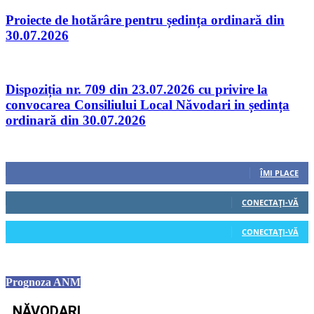
Proiecte de hotărâre pentru ședința ordinară din
30.07.2026
Dispoziția nr. 709 din 23.07.2026 cu privire la
convocarea Consiliului Local Năvodari in ședința
ordinară din 30.07.2026
Urmăriți-ne
0
Fani
ÎMI PLACE
0
Cititori
CONECTAȚI-VĂ
0
Cititori
CONECTAȚI-VĂ
Prognoza ANM
NĂVODARI