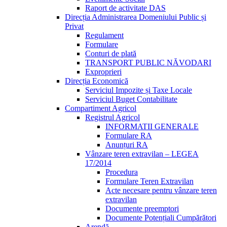
Raport de activitate DAS
Direcția Administrarea Domeniului Public și
Privat
Regulament
Formulare
Conturi de plată
TRANSPORT PUBLIC NĂVODARI
Exproprieri
Direcția Economică
Serviciul Impozite și Taxe Locale
Serviciul Buget Contabilitate
Compartiment Agricol
Registrul Agricol
INFORMATII GENERALE
Formulare RA
Anunțuri RA
Vânzare teren extravilan – LEGEA
17/2014
Procedura
Formulare Teren Extravilan
Acte necesare pentru vânzare teren
extravilan
Documente preemptori
Documente Potențiali Cumpărători
Arendă