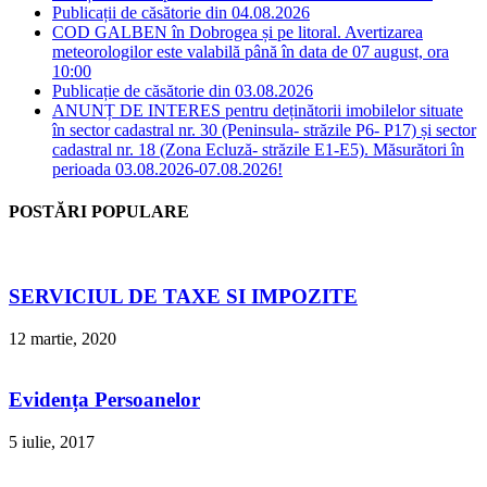
Publicații de căsătorie din 04.08.2026
COD GALBEN în Dobrogea și pe litoral. Avertizarea
meteorologilor este valabilă până în data de 07 august, ora
10:00
Publicație de căsătorie din 03.08.2026
ANUNȚ DE INTERES pentru deținătorii imobilelor situate
în sector cadastral nr. 30 (Peninsula- străzile P6- P17) și sector
cadastral nr. 18 (Zona Ecluză- străzile E1-E5). Măsurători în
perioada 03.08.2026-07.08.2026!
POSTĂRI POPULARE
SERVICIUL DE TAXE SI IMPOZITE
12 martie, 2020
Evidența Persoanelor
5 iulie, 2017