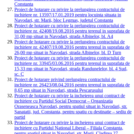
Constanta
Proiect de hotarare cu privire la prelungirea contractului de
inchiriere nr. 13597/17.01.2019 pentru locuinta situata in
Navodari, str. Marii, bloc Legmas, judetul Constanta
Proiect de hotarare cu privire la prelungirea contractului de
inchiriere nr. 42408/19.08.2016 pentru terenul in suprafata de
31,00 mp situat in Navodari, strada Albinelor, bl. A4
Proiect de hotarare cu privire la prelungirea contractului de
inchiriere nr. 42407/19.08.2016 pentru terenul in suprafata de
26,00 mp situat in Navodari, strada Albinelor, bl. D Turn
Proiect de hotarare cu privire la prelungirea contractului de
inchiriere nr. 33945/03.06.2016 pentru terenul in suprafata de
15,33 mp situat in Navodari, strada Randunelelor, bl. 4 Sud,
sc. C
Proiect de hotarare privind prelungirea contractului de
inchiriere nr. 26423/08.04.2016 pentru terenul in suprafata de
8,65 mp situat in Navodari, strada Pescarusului
Proiect de hotarare cu privire la incheierea unui contract de
inchiriere cu Partidul Social Democrat – Organizatia
Oraseneasca Navodari, pentru spatiul situat in Navodari, str.
Sanatatii, jud. Constanta, pentru spatiu cu destinatie – sediu de
partid
Proiect de hotarare cu privire la incheierea unui contract de
inchiriere cu Partidul National Liberal – Filiala Constanta,
pentru spatiul situat in Navodari, str. Marii, Cladirea 27,