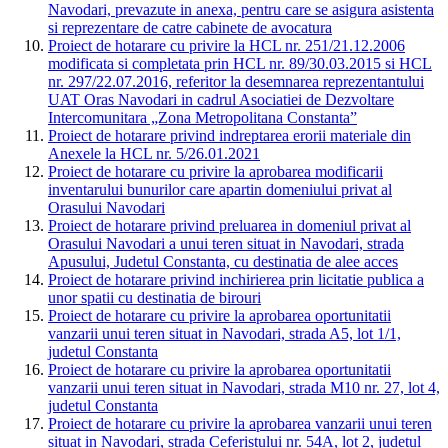
Navodari, prevazute in anexa, pentru care se asigura asistenta
si reprezentare de catre cabinete de avocatura
Proiect de hotarare cu privire la HCL nr. 251/21.12.2006
modificata si completata prin HCL nr. 89/30.03.2015 si HCL
nr. 297/22.07.2016, referitor la desemnarea reprezentantului
UAT Oras Navodari in cadrul Asociatiei de Dezvoltare
Intercomunitara „Zona Metropolitana Constanta”
Proiect de hotarare privind indreptarea erorii materiale din
Anexele la HCL nr. 5/26.01.2021
Proiect de hotarare cu privire la aprobarea modificarii
inventarului bunurilor care apartin domeniului privat al
Orasului Navodari
Proiect de hotarare privind preluarea in domeniul privat al
Orasului Navodari a unui teren situat in Navodari, strada
Apusului, Judetul Constanta, cu destinatia de alee acces
Proiect de hotarare privind inchirierea prin licitatie publica a
unor spatii cu destinatia de birouri
Proiect de hotarare cu privire la aprobarea oportunitatii
vanzarii unui teren situat in Navodari, strada A5, lot 1/1,
judetul Constanta
Proiect de hotarare cu privire la aprobarea oportunitatii
vanzarii unui teren situat in Navodari, strada M10 nr. 27, lot 4,
judetul Constanta
Proiect de hotarare cu privire la aprobarea vanzarii unui teren
situat in Navodari, strada Ceferistului nr. 54A, lot 2, judetul