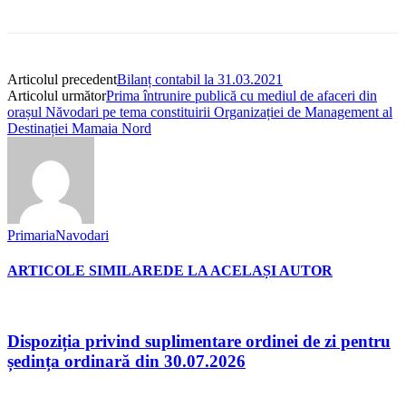
Articolul precedent
Bilanț contabil la 31.03.2021
Articolul următor
Prima întrunire publică cu mediul de afaceri din
orașul Năvodari pe tema constituirii Organizației de Management al
Destinației Mamaia Nord
PrimariaNavodari
ARTICOLE SIMILARE
DE LA ACELAȘI AUTOR
Dispoziția privind suplimentare ordinei de zi pentru
ședința ordinară din 30.07.2026