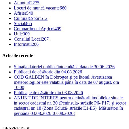
Anunțuri
2275
Locuri de muncă vacante
660
Afișier
540
Cultură&Sport
512
Social
465
Compartiment Agricol
409
Utile
309
Consiliul Local
207
Informatii
206
Articole recente
Situația datoriei publice întocmită la data de 30.06.2026
Publicații de căsătorie din 04.08.2026
COD GALBEN în Dobrogea și pe litoral. Avertizarea
meteorologilor este valabilă până în data de 07 august, ora
10:00
Publicație de căsătorie din 03.08.2026
ANUNȚ DE INTERES pentru deținătorii imobilelor situate
în sector cadastral nr. 30 (Peninsula- străzile P6- P17) și sector
cadastral nr. 18 (Zona Ecluză- străzile E1-E5). Măsurători în
perioada 03.08.2026-07.08.2026!
DESPRE NOI