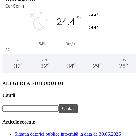
Cer Senin
°
24.4
°
C
24.4
°
24.4
54%
3m/s
0%
J
VIN
S
D
LUN
32
°
32
°
34
°
29
°
28
°
ALEGEREA EDITORULUI
Caută
Articole recente
Situația datoriei publice întocmită la data de 30.06.2026