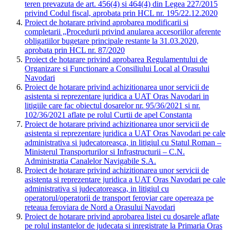
teren prevazuta de art. 456(4) si 464(4) din Legea 227/2015
privind Codul fiscal, aprobata prin HCL nr. 195/22.12.2020
Proiect de hotarare privind aprobarea modificarii si
completarii „Procedurii privind anularea accesoriilor aferente
obligatiilor bugetare principale restante la 31.03.2020,
aprobata prin HCL nr. 87/2020
Proiect de hotarare privind aprobarea Regulamentului de
Organizare si Functionare a Consiliului Local al Orasului
Navodari
Proiect de hotarare privind achizitionarea unor servicii de
asistenta si reprezentare juridica a UAT Oras Navodari in
litigiile care fac obiectul dosarelor nr. 95/36/2021 si nr.
102/36/2021 aflate pe rolul Curtii de apel Constanta
Proiect de hotarare privind achizitionarea unor servicii de
asistenta si reprezentare juridica a UAT Oras Navodari pe cale
administrativa si judecatoreasca, in litigiul cu Statul Roman –
Ministerul Transporturilor si Infrastructurii – C.N.
Administratia Canalelor Navigabile S.A.
Proiect de hotarare privind achizitionarea unor servicii de
asistenta si reprezentare juridica a UAT Oras Navodari pe cale
administrativa si judecatoreasca, in litigiul cu
operatorul/operatorii de transport feroviar care opereaza pe
reteaua feroviara de Nord a Orasului Navodari
Proiect de hotarare privind aprobarea listei cu dosarele aflate
pe rolul instantelor de judecata si inregistrate la Primaria Oras