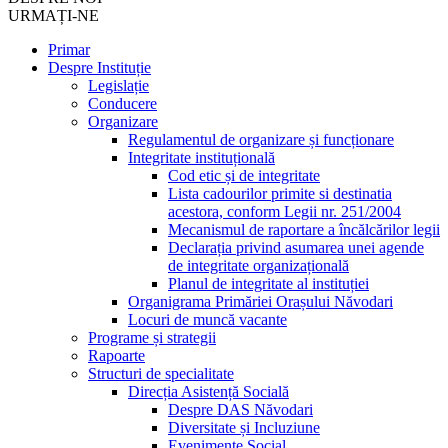
URMAȚI-NE
Primar
Despre Instituție
Legislație
Conducere
Organizare
Regulamentul de organizare și funcționare
Integritate instituțională
Cod etic și de integritate
Lista cadourilor primite si destinatia
acestora, conform Legii nr. 251/2004
Mecanismul de raportare a încălcărilor legii
Declarația privind asumarea unei agende
de integritate organizațională
Planul de integritate al instituției
Organigrama Primăriei Orașului Năvodari
Locuri de muncă vacante
Programe și strategii
Rapoarte
Structuri de specialitate
Direcția Asistență Socială
Despre DAS Năvodari
Diversitate și Incluziune
Evenimente Social