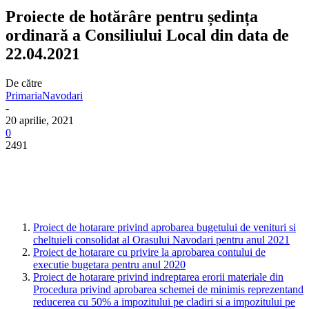
Proiecte de hotărâre pentru ședința
ordinară a Consiliului Local din data de
22.04.2021
De către
PrimariaNavodari
-
20 aprilie, 2021
0
2491
Proiect de hotarare privind aprobarea bugetului de venituri si
cheltuieli consolidat al Orasului Navodari pentru anul 2021
Proiect de hotarare cu privire la aprobarea contului de
executie bugetara pentru anul 2020
Proiect de hotarare privind indreptarea erorii materiale din
Procedura privind aprobarea schemei de minimis reprezentand
reducerea cu 50% a impozitului pe cladiri si a impozitului pe