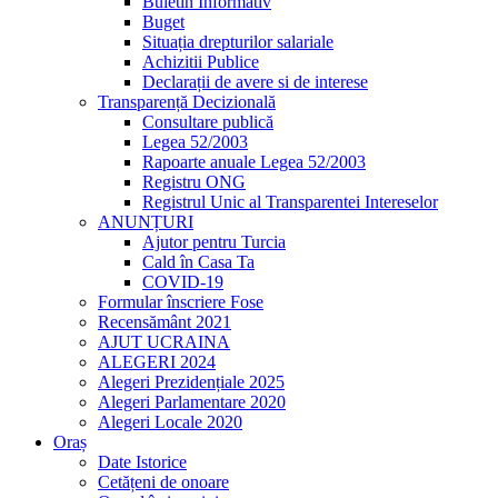
Buletin Informativ
Buget
Situația drepturilor salariale
Achizitii Publice
Declarații de avere si de interese
Transparență Decizională
Consultare publică
Legea 52/2003
Rapoarte anuale Legea 52/2003
Registru ONG
Registrul Unic al Transparentei Intereselor
ANUNȚURI
Ajutor pentru Turcia
Cald în Casa Ta
COVID-19
Formular înscriere Fose
Recensământ 2021
AJUT UCRAINA
ALEGERI 2024
Alegeri Prezidențiale 2025
Alegeri Parlamentare 2020
Alegeri Locale 2020
Oraș
Date Istorice
Cetățeni de onoare