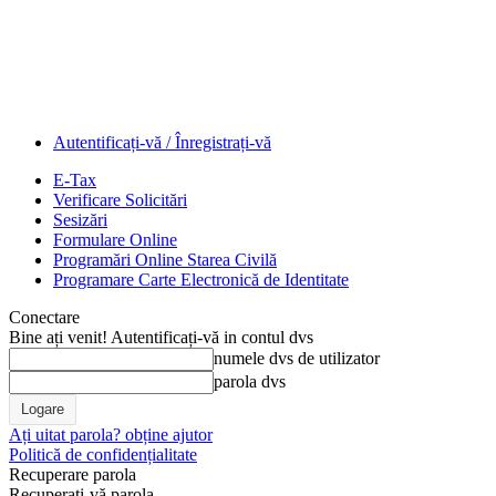
Autentificați-vă / Înregistrați-vă
E-Tax
Verificare Solicitări
Sesizări
Formulare Online
Programări Online Starea Civilă
Programare Carte Electronică de Identitate
Conectare
Bine ați venit! Autentificați-vă in contul dvs
numele dvs de utilizator
parola dvs
Ați uitat parola? obține ajutor
Politică de confidențialitate
Recuperare parola
Recuperați-vă parola