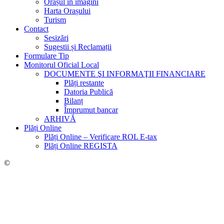
Orașul în imagini
Harta Orașului
Turism
Contact
Sesizări
Sugestii și Reclamații
Formulare Tip
Monitorul Oficial Local
DOCUMENTE ŞI INFORMAŢII FINANCIARE
Plăți restante
Datoria Publică
Bilanț
Împrumut bancar
ARHIVĂ
Plăți Online
Plăți Online – Verificare ROL E-tax
Plăți Online REGISTA
©