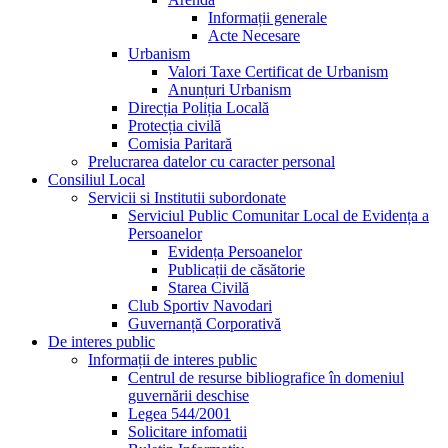
Informații generale
Acte Necesare
Urbanism
Valori Taxe Certificat de Urbanism
Anunțuri Urbanism
Direcția Poliția Locală
Protecția civilă
Comisia Paritară
Prelucrarea datelor cu caracter personal
Consiliul Local
Servicii si Institutii subordonate
Serviciul Public Comunitar Local de Evidența a
Persoanelor
Evidența Persoanelor
Publicații de căsătorie
Starea Civilă
Club Sportiv Navodari
Guvernanță Corporativă
De interes public
Informații de interes public
Centrul de resurse bibliografice în domeniul
guvernării deschise
Legea 544/2001
Solicitare infomatii