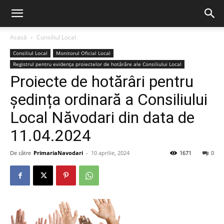
Acasă
Consiliul Local
Consiliul Local
Monitorul Oficial Local
Registrul pentru evidența proiectelor de hotărâre ale Consiliului Local
Proiecte de hotărâri pentru
ședința ordinară a Consiliului
Local Năvodari din data de
11.04.2024
De către
PrimariaNavodari
-
10 aprilie, 2024
1671
0