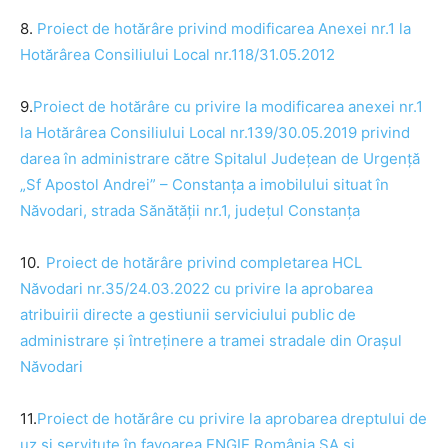
8.
Proiect de
hotărâre
privind modificarea Anexei nr.1 la
Hotărârea Consiliului Local nr.118/31.05.2012
9.
Proiect de
hotărâre
cu privire la modificarea anexei nr.1
la
Hotărârea Consiliului Local nr.139/30.05.2019 privind
darea în administrare către Spitalul Județean de Urgență
„Sf Apostol Andrei” – Constanța a imobilului situat în
Năvodari, strada Sănătății nr.1, județul Constanța
10.
Proiect de
hotărâre
privind completarea HCL
Năvodari nr.35/24.03.2022 cu privire la aprobarea
atribuirii directe a gestiunii serviciului public de
administrare și întreținere a tramei stradale din Orașul
Năvodari
11.
Proiect de
hotărâre
cu privire la aprobarea dreptului de
uz și servitute în favoarea ENGIE România SA și