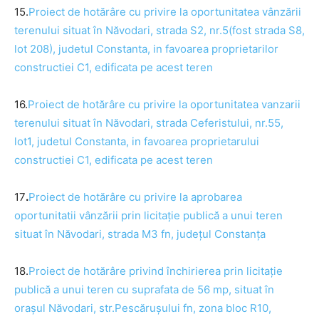
15.
Proiect de
hotărâre
cu privire la oportunitatea vânzării
terenului situat în Năvodari, strada S2, nr.5(fost strada S8,
lot 208), judetul Constanta, in favoarea proprietarilor
constructiei C1, edificata pe acest teren
16.
Proiect de
hotărâre
cu privire la oportunitatea vanzarii
terenului situat
în
Năvodari, strada Ceferistului, nr.55,
lot1, judetul Constanta, in favoarea proprietarului
constructiei C1, edificata pe acest teren
17
.
Proiect de
hotărâre
cu privire la aprobarea
oportunitatii vânzării prin licitație publică a unui teren
situat
în
Năvodari, strada M3 fn, județul Constanța
18.
Proiect de
hotărâre
privind închirierea prin licitație
publică a unui teren cu suprafata de 56 mp, situat
în
orașul
Năvodari, str.Pescărușului fn, zona bloc R10,