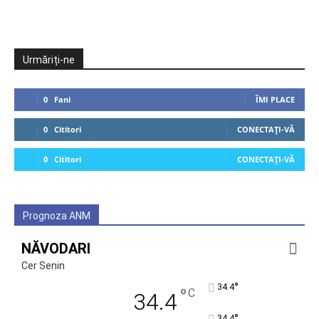
Urmăriți-ne
0
Fani
ÎMI PLACE
0
Cititori
CONECTAȚI-VĂ
0
Cititori
CONECTAȚI-VĂ
Prognoza ANM
NĂVODARI
Cer Senin
°
34.4
°
C
34.4
°
34.4