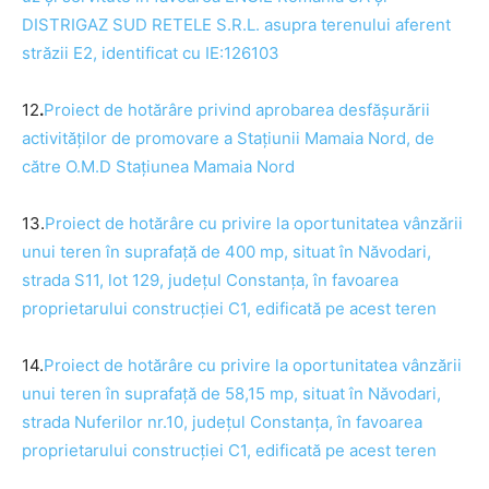
DISTRIGAZ SUD RETELE S.R.L. asupra terenului aferent
străzii E2, identificat cu IE:126103
12
.
Proiect de
hotărâre
privind aprobarea desfășurării
activităților de promovare a Stațiunii Mamaia Nord, de
către O.M.D Stațiunea Mamaia Nord
13.
Proiect de
hotărâre
cu privire la oportunitatea vânzării
unui teren în suprafață de 400 mp, situat în Năvodari,
strada S11, lot 129, județul Constanța, în favoarea
proprietarului construcției C1, edificată pe acest teren
14.
Proiect de
hotărâre
cu privire la oportunitatea vânzării
unui teren în suprafață de 58,15 mp, situat în Năvodari,
strada Nuferilor nr.10, județul Constanța, în favoarea
proprietarului construcției C1, edificată pe acest teren