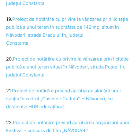
județul Constanța
19.
Proiect de
hotărâre
cu privire la vânzarea prin licitație
publică a unui teren
în suprafata de 142 mp, situat
în
Năvodari, strada Bradului fn, județul
Constanța
20.
Proiect de
hotărâre
cu privire la vânzarea prin licitație
publică a unui teren situat
în
Năvodari, strada Poștei fn,
judetul Constanta
21.
Proiect de
hotărâre
privind aprobarea alocării unui
spațiu în cadrul „Casei de Cultuta” –
Năvodari, cu
destinația HUB educațional
22.
Proiect de
hotărâre
privind aprobarea organizării unui
Festival – concurs de film „NĂVODARI”