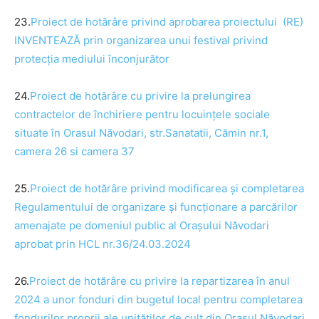
23.
Proiect de
hotărâre
privind aprobarea proiectului (RE)
INVENTEAZĂ prin organizarea unui festival privind
protecția mediului înconjurător
24.
Proiect de
hotărâre
cu privire la prelungirea
contractelor de închiriere pentru locuințele sociale
situate
în Orasul
Năvodari, str.Sanatatii, Cămin nr.1,
camera 26 si camera 37
25.
Proiect de
hotărâre
privind modificarea și completarea
Regulamentului de organizare și funcționare a parcărilor
amenajate pe domeniul public al Orașului
Năvodari
aprobat prin HCL nr.36/24.03.2024
26.
Proiect de
hotărâre
cu privire la repartizarea
în anul
2024 a unor fonduri din bugetul local pentru completarea
fondurilor proprii ale unităților de cult din Orașul
Năvodari