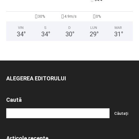
30%
4.9m/s
0%
VIN
S
D
LUN
MAR
34
°
34
°
30
°
29
°
31
°
ALEGEREA EDITORULUI
Caută
Articole recente