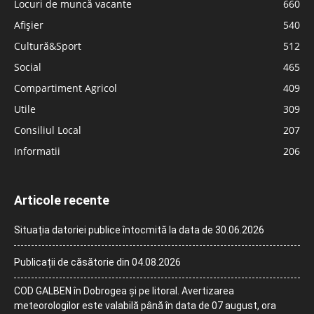
Locuri de muncă vacante
660
Afișier
540
Cultură&Sport
512
Social
465
Compartiment Agricol
409
Utile
309
Consiliul Local
207
Informatii
206
Articole recente
Situația datoriei publice întocmită la data de 30.06.2026
Publicații de căsătorie din 04.08.2026
COD GALBEN în Dobrogea și pe litoral. Avertizarea
meteorologilor este valabilă până în data de 07 august, ora