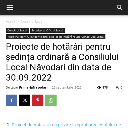
Acasă
Consiliul Local
Consiliul Local
Monitorul Oficial Local
Registrul pentru evidența proiectelor de hotărâre ale Consiliului Local
Proiecte de hotărâri pentru
ședința ordinară a Consiliului
Local Năvodari din data de
30.09.2022
De către
PrimariaNavodari
-
28 septembrie, 2022
1784
0
Proiect de hotarare cu privire la aprobarea contului de