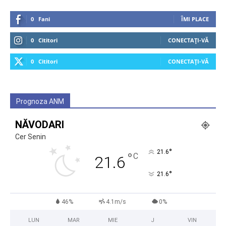
0
Fani
ÎMI PLACE
0
Cititori
CONECTAȚI-VĂ
0
Cititori
CONECTAȚI-VĂ
Prognoza ANM
NĂVODARI
Cer Senin
°
21.6
°
C
21.6
°
21.6
46%
4.1m/s
0%
LUN
MAR
MIE
J
VIN