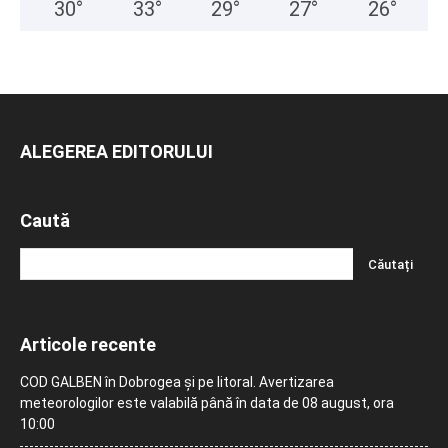
30
°
33
°
29
°
27
°
26
°
ALEGEREA EDITORULUI
Caută
Articole recente
COD GALBEN în Dobrogea și pe litoral. Avertizarea
meteorologilor este valabilă până în data de 08 august, ora
10:00