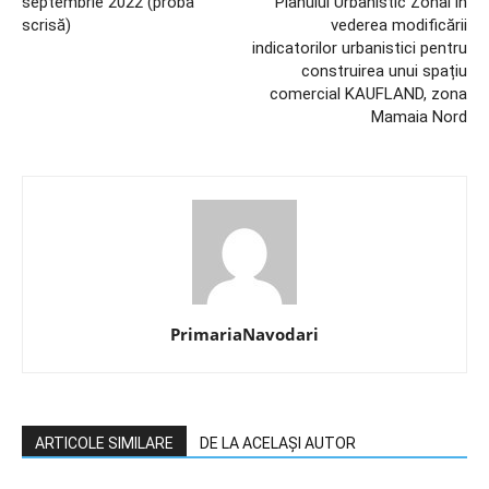
septembrie 2022 (proba
Planului Urbanistic Zonal în
scrisă)
vederea modificării
indicatorilor urbanistici pentru
construirea unui spațiu
comercial KAUFLAND, zona
Mamaia Nord
PrimariaNavodari
ARTICOLE SIMILARE
DE LA ACELAȘI AUTOR