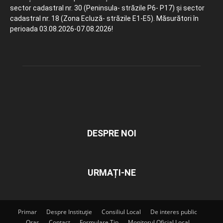
sector cadastral nr. 30 (Peninsula- străzile P6- P17) și sector
cadastral nr. 18 (Zona Ecluză- străzile E1-E5). Măsurători în
perioada 03.08.2026-07.08.2026!
DESPRE NOI
URMAȚI-NE
Primar
Despre Instituție
Consiliul Local
De interes public
Oraș
Contact
Formulare Tip
Monitorul Oficial Local