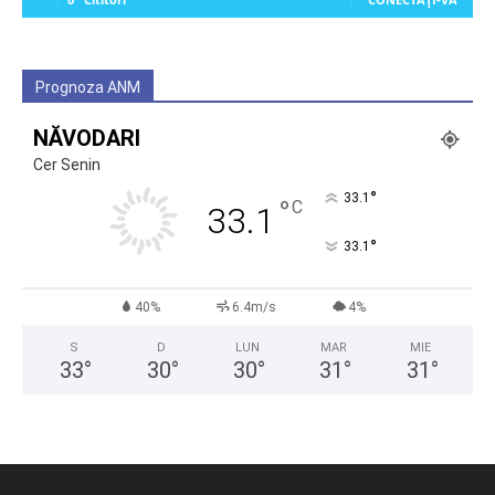
Prognoza ANM
NĂVODARI
Cer Senin
°
33.1
°
C
33.1
°
33.1
40%
6.4m/s
4%
S
D
LUN
MAR
MIE
33
°
30
°
30
°
31
°
31
°