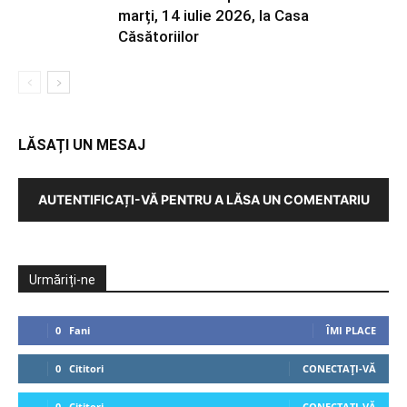
marți, 14 iulie 2026, la Casa
Căsătoriilor
LĂSAȚI UN MESAJ
AUTENTIFICAȚI-VĂ PENTRU A LĂSA UN COMENTARIU
Urmăriți-ne
0
Fani
ÎMI PLACE
0
Cititori
CONECTAȚI-VĂ
0
Cititori
CONECTAȚI-VĂ