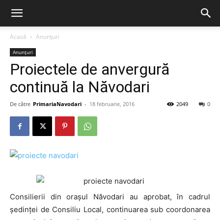
Acasă
Anunțuri
Anunțuri
Proiectele de anvergură
continuă la Năvodari
De către
PrimariaNavodari
-
18 februarie, 2016
2049
0
Consilierii din orașul Năvodari au aprobat, în cadrul
ședinței de Consiliu Local, continuarea sub coordonarea