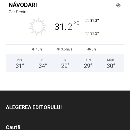
NĂVODARI
Cer Senin
°
31.2
°
C
31.2
°
31.2
48%
3.5m/s
0%
VIN
S
D
LUN
MAR
31
°
34
°
29
°
29
°
30
°
ALEGEREA EDITORULUI
Caută