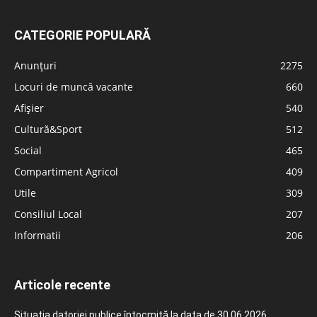
CATEGORIE POPULARĂ
Anunțuri
2275
Locuri de muncă vacante
660
Afișier
540
Cultură&Sport
512
Social
465
Compartiment Agricol
409
Utile
309
Consiliul Local
207
Informatii
206
Articole recente
Situația datoriei publice întocmită la data de 30.06.2026