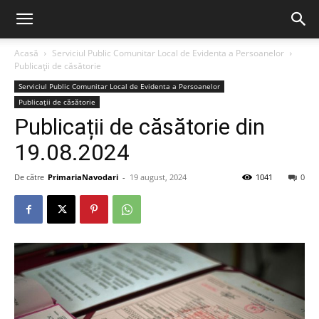
Acasă
Serviciul Public Comunitar Local de Evidenta a Persoanelor
Publicații de căsătorie
Serviciul Public Comunitar Local de Evidenta a Persoanelor
Publicații de căsătorie
Publicații de căsătorie din
19.08.2024
De către
PrimariaNavodari
-
19 august, 2024
1041
0