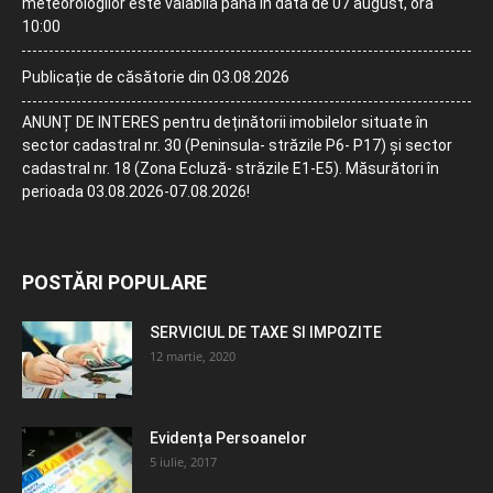
meteorologilor este valabilă până în data de 07 august, ora
10:00
Publicație de căsătorie din 03.08.2026
ANUNȚ DE INTERES pentru deținătorii imobilelor situate în
sector cadastral nr. 30 (Peninsula- străzile P6- P17) și sector
cadastral nr. 18 (Zona Ecluză- străzile E1-E5). Măsurători în
perioada 03.08.2026-07.08.2026!
POSTĂRI POPULARE
SERVICIUL DE TAXE SI IMPOZITE
12 martie, 2020
Evidența Persoanelor
5 iulie, 2017