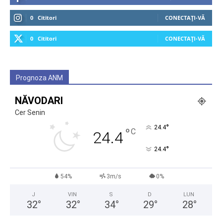
0
Cititori
CONECTAȚI-VĂ
0
Cititori
CONECTAȚI-VĂ
Prognoza ANM
NĂVODARI
Cer Senin
°
24.4
°
C
24.4
°
24.4
54%
3m/s
0%
J
VIN
S
D
LUN
32
°
32
°
34
°
29
°
28
°