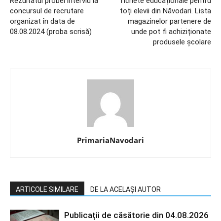
Rezultatul probei interviu la
Tichete educaționale pentru
concursul de recrutare
toți elevii din Năvodari. Lista
organizat în data de
magazinelor partenere de
08.08.2024 (proba scrisă)
unde pot fi achiziționate
produsele școlare
PrimariaNavodari
ARTICOLE SIMILARE
DE LA ACELAȘI AUTOR
Publicații de căsătorie din 04.08.2026