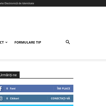
te Electronică de Identitate
CT
FORMULARE TIP
Urmăriți-ne
0
Fani
ÎMI PLACE
0
Cititori
CONECTAȚI-VĂ