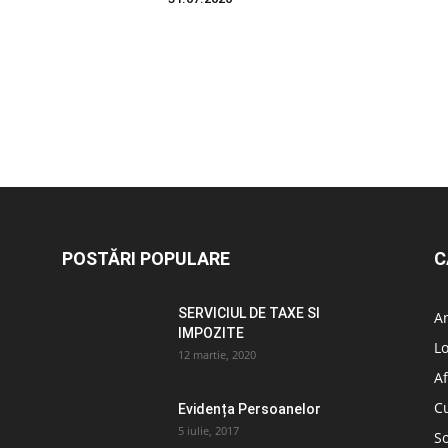
POSTĂRI POPULARE
C
SERVICIUL DE TAXE SI
A
IMPOZITE
L
12 martie, 2020
Af
C
Evidența Persoanelor
5 iulie, 2017
So