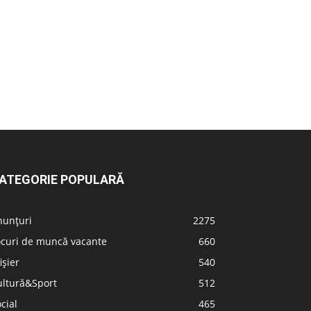
ATEGORIE POPULARĂ
nunțuri
2275
ocuri de muncă vacante
660
ișier
540
ultură&Sport
512
cial
465