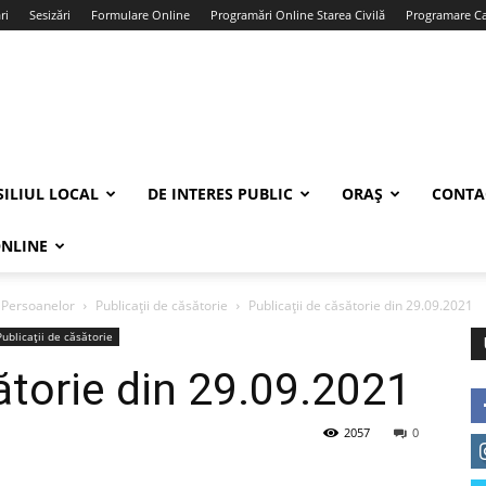
ri
Sesizări
Formulare Online
Programări Online Starea Civilă
Programare Car
ILIUL LOCAL
DE INTERES PUBLIC
ORAȘ
CONTA
ONLINE
a Persoanelor
Publicații de căsătorie
Publicații de căsătorie din 29.09.2021
Publicații de căsătorie
ătorie din 29.09.2021
2057
0