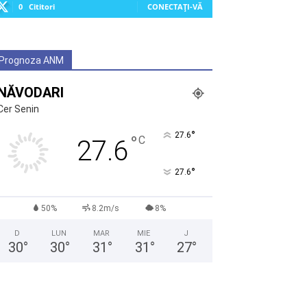
0
Cititori
CONECTAȚI-VĂ
Prognoza ANM
NĂVODARI
Cer Senin
°
27.6
°
C
27.6
°
27.6
50%
8.2m/s
8%
D
LUN
MAR
MIE
J
30
°
30
°
31
°
31
°
27
°