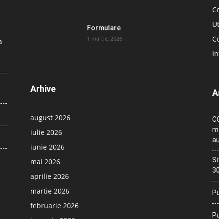
C
Ut
Formulare
Co
1 martie, 2026
a
In
Arhive
A
august 2026
CO
me
iulie 2026
au
iunie 2026
Si
mai 2026
30
aprilie 2026
martie 2026
Pu
februarie 2026
Pu