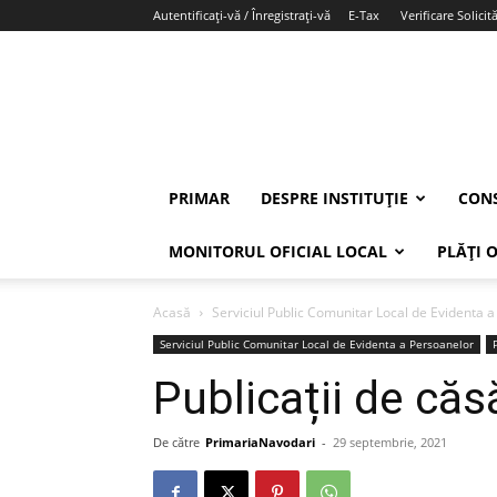
Autentificați-vă / Înregistrați-vă
E-Tax
Verificare Solicită
PRIMAR
DESPRE INSTITUȚIE
CONS
MONITORUL OFICIAL LOCAL
PLĂȚI 
Acasă
Serviciul Public Comunitar Local de Evidenta 
Serviciul Public Comunitar Local de Evidenta a Persoanelor
Publicații de căs
De către
PrimariaNavodari
-
29 septembrie, 2021