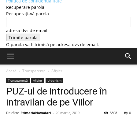
Politică de confidențialitate
Recuperare parola
Recuperați-vă parola
adresa dvs de email
O parola va fi trimisă pe adresa dvs de email.
Acasă
Transparență
Afișier
Transparență
Afișier
Urbanism
PUZ-ul de introducere în
intravilan de pe Viilor
De către
PrimariaNavodari
-
20 martie, 2019
5808
0