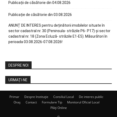
Publicații de căsătorie din 04.08.2026
Publicație de căsătorie din 03.08.2026
ANUNȚ DE INTERES pentru deținătorii imobilelor situate în
sector cadastral nr. 30 (Peninsula- străzile P6- P17) și sector
cadastral nr. 18 (Zona Ecluză- străzile E1-E5). Măsurători în
perioada 03.08.2026-07.08.2026!
DESPRE NOI
URMAȚI-NE
Primar
Despre Instituție
Consiliul Local
De interes public
Oraș
Contact
Formulare Tip
Monitorul Oficial Local
Plăți Online
©