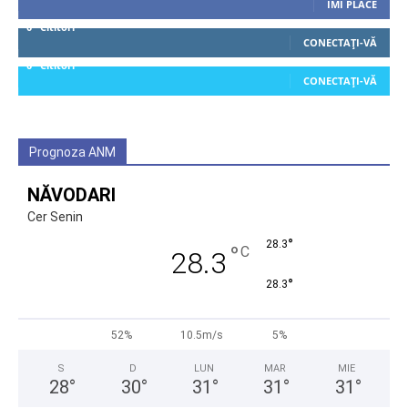
ÎMI PLACE
0
Cititori
CONECTAȚI-VĂ
0
Cititori
CONECTAȚI-VĂ
Prognoza ANM
NĂVODARI
Cer Senin
°
28.3
°
C
28.3
°
28.3
52%
10.5m/s
5%
S
D
LUN
MAR
MIE
28
°
30
°
31
°
31
°
31
°