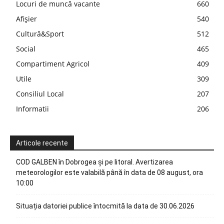
Locuri de muncă vacante
660
Afișier
540
Cultură&Sport
512
Social
465
Compartiment Agricol
409
Utile
309
Consiliul Local
207
Informatii
206
Articole recente
COD GALBEN în Dobrogea și pe litoral. Avertizarea
meteorologilor este valabilă până în data de 08 august, ora
10:00
Situația datoriei publice întocmită la data de 30.06.2026