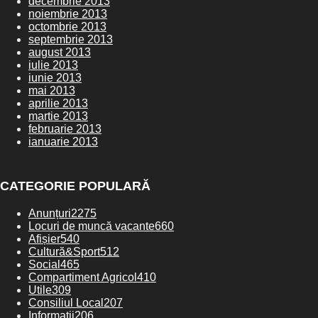
decembrie 2013
noiembrie 2013
octombrie 2013
septembrie 2013
august 2013
iulie 2013
iunie 2013
mai 2013
aprilie 2013
martie 2013
februarie 2013
ianuarie 2013
CATEGORIE POPULARĂ
Anunțuri
2275
Locuri de muncă vacante
660
Afișier
540
Cultură&Sport
512
Social
465
Compartiment Agricol
410
Utile
309
Consiliul Local
207
Informatii
206