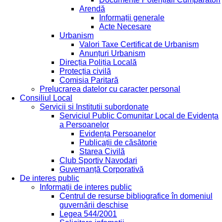
Arendă
Informații generale
Acte Necesare
Urbanism
Valori Taxe Certificat de Urbanism
Anunțuri Urbanism
Direcția Poliția Locală
Protecția civilă
Comisia Paritară
Prelucrarea datelor cu caracter personal
Consiliul Local
Servicii si Institutii subordonate
Serviciul Public Comunitar Local de Evidența
a Persoanelor
Evidența Persoanelor
Publicații de căsătorie
Starea Civilă
Club Sportiv Navodari
Guvernanță Corporativă
De interes public
Informații de interes public
Centrul de resurse bibliografice în domeniul
guvernării deschise
Legea 544/2001