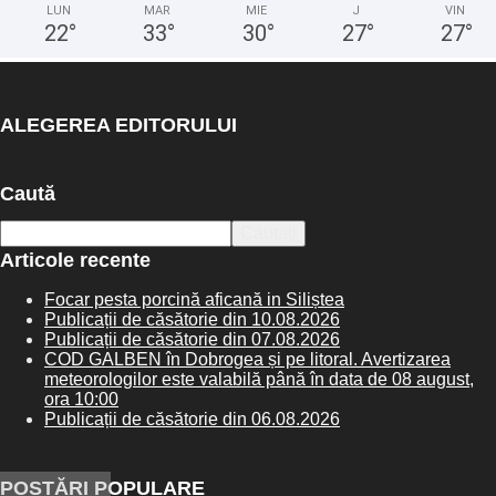
LUN
MAR
MIE
J
VIN
22
°
33
°
30
°
27
°
27
°
ALEGEREA EDITORULUI
Caută
Articole recente
Focar pesta porcină aficană in Siliștea
Publicații de căsătorie din 10.08.2026
Publicații de căsătorie din 07.08.2026
COD GALBEN în Dobrogea și pe litoral. Avertizarea
meteorologilor este valabilă până în data de 08 august,
ora 10:00
Publicații de căsătorie din 06.08.2026
POSTĂRI POPULARE