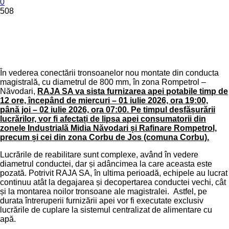
0
508
În vederea conectării tronsoanelor nou montate din conducta
magistrală, cu diametrul de 800 mm, în zona Rompetrol –
Năvodari,
RAJA SA va sista furnizarea apei potabile timp de
12 ore, începând de miercuri – 01 iulie 2026, ora 19:00,
până joi – 02 iulie 2026, ora 07:00. Pe timpul desfășurării
lucrărilor, vor fi afectați de lipsa apei consumatorii din
zonele Industrială Midia Năvodari și Rafinare Rompetrol,
precum și cei din zona Corbu de Jos (comuna Corbu).
Lucrările de reabilitare sunt complexe, având în vedere
diametrul conductei, dar și adâncimea la care aceasta este
pozată. Potrivit RAJA SA, în ultima perioadă, echipele au lucrat
continuu atât la degajarea și decopertarea conductei vechi, cât
și la montarea noilor tronsoane ale magistralei. Astfel, pe
durata întreruperii furnizării apei vor fi executate exclusiv
lucrările de cuplare la sistemul centralizat de alimentare cu
apă.