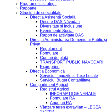
Programe și strategii
Rapoarte
Structuri de specialitate
Direcția Asistență Socială
Despre DAS Năvodari
Diversitate și Incluziune
Evenimente Social
Raport de activitate DAS
Direcția Administrarea Domeniului Public și
Privat
Regulament
Formulare
Conturi de plată
TRANSPORT PUBLIC NĂVODARI
Exproprieri
Direcția Economică
Serviciul Impozite și Taxe Locale
Serviciul Buget Contabilitate
Compartiment Agricol
Registrul Agricol
INFORMATII GENERALE
Formulare RA
Anunțuri RA
Vânzare teren extravilan – LEGEA
17/2014