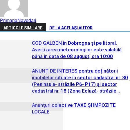
PrimariaNavodari
ARTICOLE SIMILARE
DE LA ACELAȘI AUTOR
COD GALBEN în Dobrogea și pe litoral.
Avertizarea meteorologilor este valabilă
până în data de 08 august, ora 10:00
ANUNȚ DE INTERES pentru deținătorii
imobilelor situate în sector cadastral nr. 30
(Peninsula- străzile P6- P17) și sector
cadastral nr. 18 (Zona Ecluză- străzile...
Anunțuri colective TAXE ȘI IMPOZITE
LOCALE