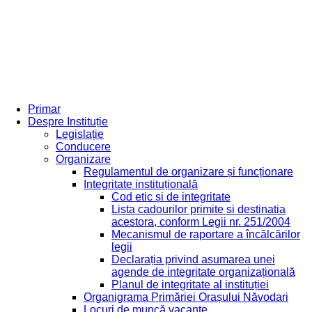
Primar
Despre Instituție
Legislație
Conducere
Organizare
Regulamentul de organizare și funcționare
Integritate instituțională
Cod etic și de integritate
Lista cadourilor primite si destinatia
acestora, conform Legii nr. 251/2004
Mecanismul de raportare a încălcărilor
legii
Declarația privind asumarea unei
agende de integritate organizațională
Planul de integritate al instituției
Organigrama Primăriei Orașului Năvodari
Locuri de muncă vacante