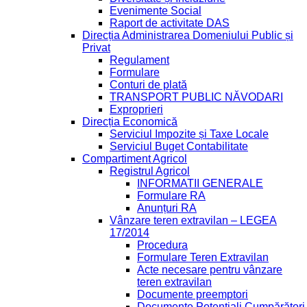
Evenimente Social
Raport de activitate DAS
Direcția Administrarea Domeniului Public și
Privat
Regulament
Formulare
Conturi de plată
TRANSPORT PUBLIC NĂVODARI
Exproprieri
Direcția Economică
Serviciul Impozite și Taxe Locale
Serviciul Buget Contabilitate
Compartiment Agricol
Registrul Agricol
INFORMATII GENERALE
Formulare RA
Anunțuri RA
Vânzare teren extravilan – LEGEA
17/2014
Procedura
Formulare Teren Extravilan
Acte necesare pentru vânzare
teren extravilan
Documente preemptori
Documente Potențiali Cumpărători