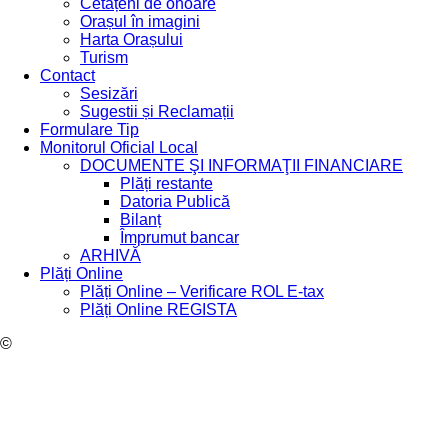
Cetățeni de onoare
Orașul în imagini
Harta Orașului
Turism
Contact
Sesizări
Sugestii și Reclamații
Formulare Tip
Monitorul Oficial Local
DOCUMENTE ŞI INFORMAŢII FINANCIARE
Plăți restante
Datoria Publică
Bilanț
Împrumut bancar
ARHIVĂ
Plăți Online
Plăți Online – Verificare ROL E-tax
Plăți Online REGISTA
©