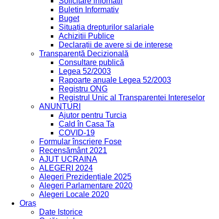
Solicitare infomatii
Buletin Informativ
Buget
Situația drepturilor salariale
Achizitii Publice
Declarații de avere si de interese
Transparență Decizională
Consultare publică
Legea 52/2003
Rapoarte anuale Legea 52/2003
Registru ONG
Registrul Unic al Transparentei Intereselor
ANUNȚURI
Ajutor pentru Turcia
Cald în Casa Ta
COVID-19
Formular înscriere Fose
Recensământ 2021
AJUT UCRAINA
ALEGERI 2024
Alegeri Prezidențiale 2025
Alegeri Parlamentare 2020
Alegeri Locale 2020
Oraș
Date Istorice