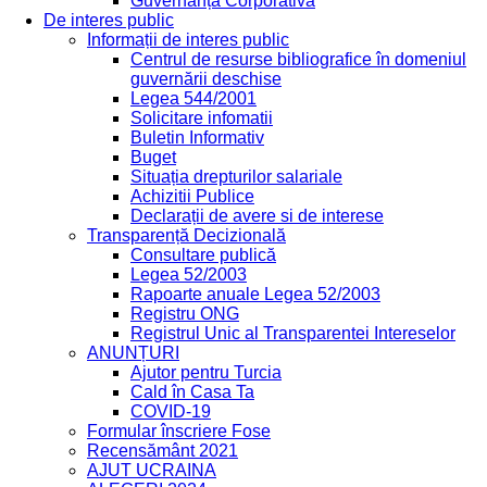
Guvernanță Corporativă
De interes public
Informații de interes public
Centrul de resurse bibliografice în domeniul
guvernării deschise
Legea 544/2001
Solicitare infomatii
Buletin Informativ
Buget
Situația drepturilor salariale
Achizitii Publice
Declarații de avere si de interese
Transparență Decizională
Consultare publică
Legea 52/2003
Rapoarte anuale Legea 52/2003
Registru ONG
Registrul Unic al Transparentei Intereselor
ANUNȚURI
Ajutor pentru Turcia
Cald în Casa Ta
COVID-19
Formular înscriere Fose
Recensământ 2021
AJUT UCRAINA