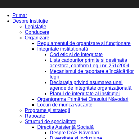
Primar
Despre Instituție
Legislație
Conducere
Organizare
Regulamentul de organizare și funcționare
Integritate instituțională
Cod etic și de integritate
Lista cadourilor primite si destinatia
acestora, conform Legii nr. 251/2004
Mecanismul de raportare a încălcărilor
legii
Declarația privind asumarea unei
agende de integritate organizațională
Planul de integritate al instituției
Organigrama Primăriei Orașului Năvodari
Locuri de muncă vacante
Programe și strategii
Rapoarte
Structuri de specialitate
Direcția Asistență Socială
Despre DAS Năvodari
Diversitate și Incluziune