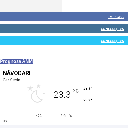
Urmăriți-ne
0
Fani
ÎMI PLACE
0
Cititori
CONECTAȚI-VĂ
0
Cititori
CONECTAȚI-VĂ
Prognoza ANM
NĂVODARI
Cer Senin
°
23.3
°
C
23.3
°
23.3
47%
2.6m/s
0%