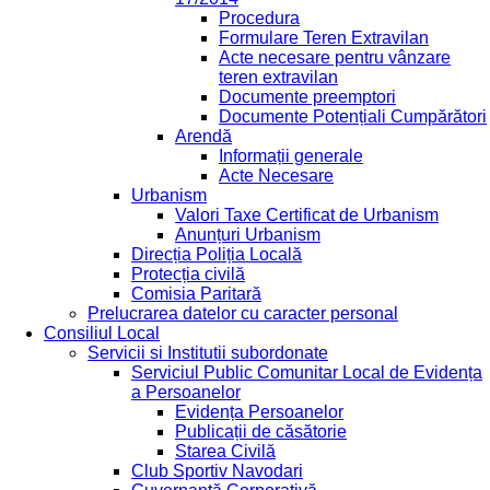
Procedura
Formulare Teren Extravilan
Acte necesare pentru vânzare
teren extravilan
Documente preemptori
Documente Potențiali Cumpărători
Arendă
Informații generale
Acte Necesare
Urbanism
Valori Taxe Certificat de Urbanism
Anunțuri Urbanism
Direcția Poliția Locală
Protecția civilă
Comisia Paritară
Prelucrarea datelor cu caracter personal
Consiliul Local
Servicii si Institutii subordonate
Serviciul Public Comunitar Local de Evidența
a Persoanelor
Evidența Persoanelor
Publicații de căsătorie
Starea Civilă
Club Sportiv Navodari