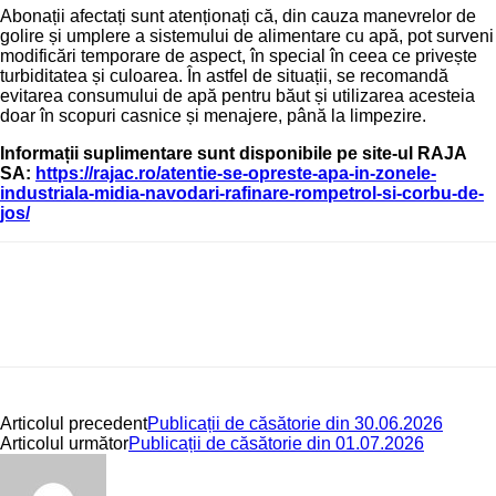
Abonații afectați sunt atenționați că, din cauza manevrelor de
golire și umplere a sistemului de alimentare cu apă, pot surveni
modificări temporare de aspect, în special în ceea ce privește
turbiditatea și culoarea. În astfel de situații, se recomandă
evitarea consumului de apă pentru băut și utilizarea acesteia
doar în scopuri casnice și menajere, până la limpezire.
Informații suplimentare sunt disponibile pe site-ul RAJA
SA:
https://rajac.ro/atentie-se-
opreste-apa-in-zonele-
industriala-midia-navodari-
rafinare-rompetrol-si-corbu-
de-
jos/
Articolul precedent
Publicații de căsătorie din 30.06.2026
Articolul următor
Publicații de căsătorie din 01.07.2026